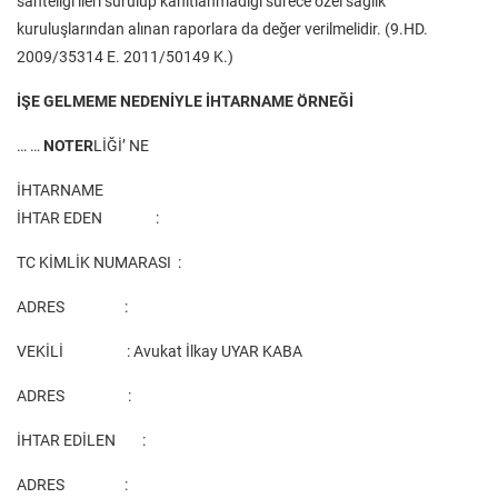
sahteliği ileri sürülüp kanıtlanmadığı sürece özel sağlık
kuruluşlarından alınan raporlara da değer verilmelidir. (9.HD.
2009/35314 E. 2011/50149 K.)
İŞE GELMEME NEDENİYLE İHTARNAME ÖRNEĞİ
… …
NOTER
LİĞİ’ NE
İHTARNAME
İHTAR EDEN :
TC KİMLİK NUMARASI :
ADRES :
VEKİLİ : Avukat İlkay UYAR KABA
ADRES :
İHTAR EDİLEN :
ADRES :