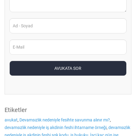
Etiketler
avukat
,
Devamsızlık nedeniyle fesihte savunma alınır mı?
,
devamsızlık nedeniyle iş akdinin feshi ihtarname örneği
,
devamsızlık
nedeniyle iş akdinin feshi sgk kodu
,
iş hukuku
,
İşçi kaç gün işe