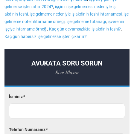
gelmezse işten atılır 2024?
,
işçinin işe gelmemesi nedeniyle iş
akdinin feshi
,
işe gelmeme nedeniyle iş akdinin feshi ihtarnamesi
,
işe
gelmeme noter ihtarname örneği
,
işe gelmeme tutanağı
,
işverenin
işçiye ihtarname örneği
,
Kaç gün devamsızlıkta iş akdinin feshi?
,
Kaç gün habersiz işe gelmezse işten çıkarılır?
AVUKATA SORU SORUN
Bize Ulaşın
İsminiz
*
Telefon Numaranız
*