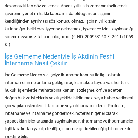
devamsızlıktan söz edilemez. Ancak yıllık izin zamanını belirlemek
işverenin yönetim hakkı kapsamında olduğundan, işçinin
kendiliğinden ayrılması söz konusu olmaz. İşçinin yıllık iznini
kullandığını belirterek işyerine gelmemesi, işverence izinli sayılmadığı
sürece devamsızlık halini oluşturur. (9.HD. 2009/3160 E. 2011/1069
K.)
İşe Gelmeme Nedeniyle İş Akdinin Feshi
İhtarname Nasıl Çekilir
İşe Gelmeme Nedeniyle İşçiye ihtaname konusu ile ilgili olarak
ihtarnamenin ne anlama geldiğini açıklamakda fayda var, her türlü
hukuki işlemlerde muhatabına kanun, sözleşme, örf ve adetten
doğan hak ve isteklerin yazılı şekilde bildirilmesi veya haber verilmesi
için yapılan işlemlere ihtarname veya ihbarname denir. Protesto,
ihbarname ve ihtarname göndermek, noterlerin genel olarak
yapacakları işler arasında sayılmaktadır. İhtarname ve ihbarnameler
ilgili tarafından yazılıp tebliğ için notere getirebileceği gibi, notere de
yazdırılabilir.