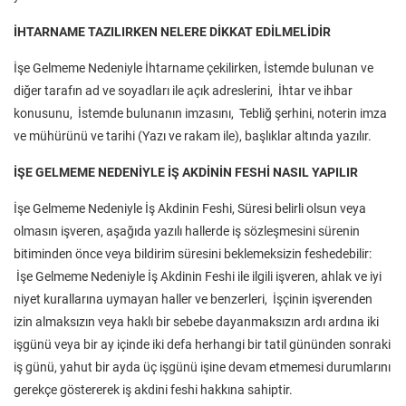
İHTARNAME TAZILIRKEN NELERE DİKKAT EDİLMELİDİR
İşe Gelmeme Nedeniyle İhtarname çekilirken, İstemde bulunan ve
diğer tarafın ad ve soyadları ile açık adreslerini, İhtar ve ihbar
konusunu, İstemde bulunanın imzasını, Tebliğ şerhini, noterin imza
ve mühürünü ve tarihi (Yazı ve rakam ile), başlıklar altında yazılır.
İŞE GELMEME NEDENİYLE İŞ AKDİNİN FESHİ NASIL YAPILIR
İşe Gelmeme Nedeniyle İş Akdinin Feshi, Süresi belirli olsun veya
olmasın işveren, aşağıda yazılı hallerde iş sözleşmesini sürenin
bitiminden önce veya bildirim süresini beklemeksizin feshedebilir:
İşe Gelmeme Nedeniyle İş Akdinin Feshi ile ilgili işveren, ahlak ve iyi
niyet kurallarına uymayan haller ve benzerleri, İşçinin işverenden
izin almaksızın veya haklı bir sebebe dayanmaksızın ardı ardına iki
işgünü veya bir ay içinde iki defa herhangi bir tatil gününden sonraki
iş günü, yahut bir ayda üç işgünü işine devam etmemesi durumlarını
gerekçe göstererek iş akdini feshi hakkına sahiptir.