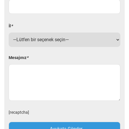
İl
*
Mesajınız
*
[recaptcha]