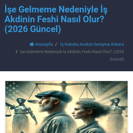
İşe Gelmeme Nedeniyle İş
Akdinin Feshi Nasıl Olur?
(2026 Güncel)
Anasayfa
İş Hukuku Avukat Danışma Ankara
İşe Gelmeme Nedeniyle İş Akdinin Feshi Nasıl Olur? (2026
Güncel)