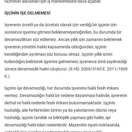
tazminat alacakları için iş mahkemesine dava açabilir.
İŞÇİNİN İŞE GELMEMESİ
İşverenin ücretli ya da ücretsiz olarak izin verdiği bir işçinin izin
süresince işyerine gitmesi beklenemeyeceğinden, bu durumda bir
devamsızlıktan söz edilemez. Ancak yıllık izin zamanını belirlemek
işverenin yönetim hakkı kapsamında olduğundan, işçinin
kendiliğinden ayrılması söz konusu olmaz. İşçinin yıllık iznini
kullandığını belirterek işyerine gelmemesi, işverence izinli sayılmadığı
sürece devamsızlık halini oluşturur. (9.HD. 2009/3160 E. 2011/1069
K.)
İşçinin işe devamsızlığı, her durumda işverene haklı fesih imkanı
vermez. Devamsızlığın haklı bir nedene dayanması halinde, işverenin
derhal ve haklı nedenle fesih imkanı bulunmamaktadır. İşçinin
hastalığı, aile fertlerinden birinin ya da yakınlarının ölümü veya
hastalığı, işçinin tanıklık ve bilirkişilik yapması gibi haller, işe
devamsızlığı haklı kılan nedenlerdir. Mazeretin ispatı noktasında,