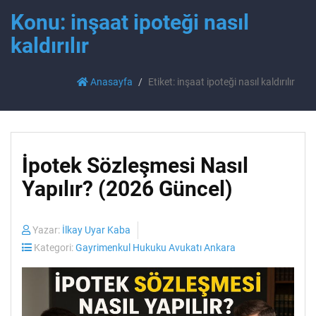
Konu: inşaat ipoteği nasıl
kaldırılır
Anasayfa
Etiket: inşaat ipoteği nasıl kaldırılır
İpotek Sözleşmesi Nasıl
Yapılır? (2026 Güncel)
Yazar:
İlkay Uyar Kaba
Kategori:
Gayrimenkul Hukuku Avukatı Ankara