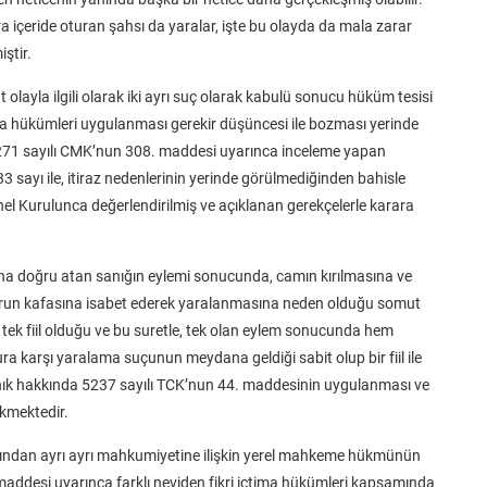
ra içeride oturan şahsı da yaralar, işte bu olayda da mala zarar
ştir.
layla ilgili olarak iki ayrı suç olarak kabulü sonucu hüküm tesisi
çtima hükümleri uygulanması gerekir düşüncesi ile bozması yerinde
5271 sayılı CMK’nun 308. maddesi uyarınca inceleme yapan
sayı ile, itiraz nedenlerinin yerinde görülmediğinden bahisle
el Kurulunca değerlendirilmiş ve açıklanan gerekçelerle karara
mına doğru atan sanığın eylemi sonucunda, camın kırılmasına ve
urun kafasına isabet ederek yaralanmasına neden olduğu somut
 tek fiil olduğu ve bu suretle, tek olan eylem sonucunda hem
 karşı yaralama suçunun meydana geldiği sabit olup bir fiil ile
anık hakkında 5237 sayılı TCK’nun 44. maddesinin uygulanması ve
ekmektedir.
arından ayrı ayrı mahkumiyetine ilişkin yerel mahkeme hükmünün
addesi uyarınca farklı neviden fikri içtima hükümleri kapsamında