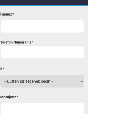
İsminiz
*
Telefon Numaranız
*
İl
*
Mesajınız
*