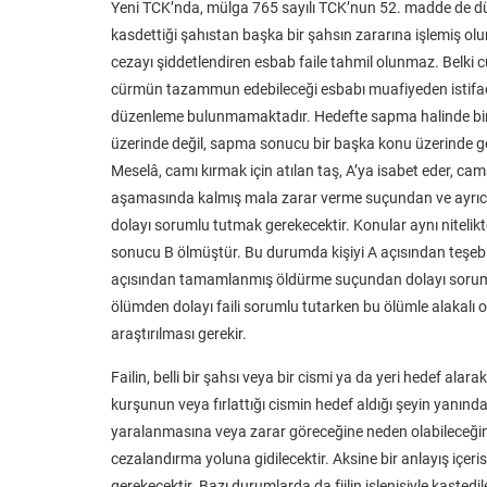
Yeni TCK’nda, mülga 765 sayılı TCK’nun 52. madde de düz
kasdettiği şahıstan başka bir şahsın zararına işlemiş o
cezayı şiddetlendiren esbab faile tahmil olunmaz. Belki c
cürmün tazammun edebileceği esbabı muafiyeden istifade e
düzenleme bulunmamaktadır. Hedefte sapma halinde bir y
üzerinde değil, sapma sonucu bir başka konu üzerinde gerç
Meselâ, camı kırmak için atılan taş, A’ya isabet eder, c
aşamasında kalmış mala zarar verme suçundan ve ayrıca 
dolayı sorumlu tutmak gerekecektir. Konular aynı nitelik
sonucu B ölmüştür. Bu durumda kişiyi A açısından teş
açısından tamamlanmış öldürme suçundan dolayı sorum
ölümden dolayı faili sorumlu tutarken bu ölümle alakalı ol
araştırılması gerekir.
Failin, belli bir şahsı veya bir cismi ya da yeri hedef alara
kurşunun veya fırlattığı cismin hedef aldığı şeyin yanın
yaralanmasına veya zarar göreceğine neden olabileceğini
cezalandırma yoluna gidilecektir. Aksine bir anlayış içer
gerekecektir. Bazı durumlarda da fiilin işlenişiyle kasted