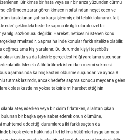
enlenen ‘Bir kimse bir hata veya sair bir arıza yüzünden cürmü
lursa cürümden zarar gören kimsenin sıfatından neşet eden ve
ürüm kastolunan şahsa karşı işlenmiş gibi telakki olunarak fail,
der’ şeklindeki hedefte sapma ile ilgili olarak özel bir
anılgı sözkonusu değildir. Hareket, neticesini istenen konu
ekleştirmektedir. Sapma halinde konular farklı nitelikte olabilir.
ama değmez ama kişi yaralanır. Bu durumda kişiyi teşebbüs
olası kastla ya da taksirle gerçekleştirdiği yaralama suçundan
tede olabilir. Mesela A öldürülmek istenirken mermi sekmesi
ebbüs aşamasında kalmış kasten öldürme suçundan ve ayrıca B
lu tutmak lazımdır, ancak hedefte sapma sonucu meydana gelen
arak olası kastla mı yoksa taksirle mi hareket ettiğinin
k silahla ateş ederken veya bir cisim fırlatırken, silahtan çıkan
da bulunan bir başka şeye isabet ederek onun ölümüne,
 muhtemel addettiği durumlarda iki farklı suçtan da
isinde birçok eylem hakkında fikri içtima hükümleri uygulanması
ilen neticenin yanında başka bir netice daha gerçekleşmiş olabilir.