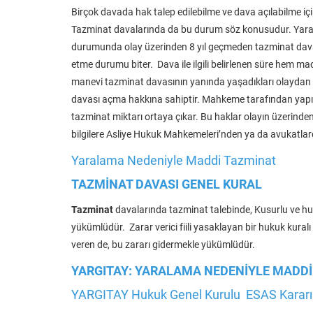
Birçok davada hak talep edilebilme ve dava açılabilme içi
Tazminat davalarında da bu durum söz konusudur. Yara
durumunda olay üzerinden 8 yıl geçmeden tazminat davası
etme durumu biter. Dava ile ilgili belirlenen süre hem m
manevi tazminat davasının yanında yaşadıkları olaydan d
davası açma hakkına sahiptir. Mahkeme tarafından yapıla
tazminat miktarı ortaya çıkar. Bu haklar olayın üzerinden 8
bilgilere Asliye Hukuk Mahkemeleri’nden ya da avukatlardan
Yaralama Nedeniyle Maddi Tazminat
TAZMİNAT DAVASI GENEL KURAL
Tazminat
davalarında tazminat talebinde, Kusurlu ve huku
yükümlüdür. Zarar verici fiili yasaklayan bir hukuk kuralı
veren de, bu zararı gidermekle yükümlüdür.
YARGITAY: YARALAMA NEDENİYLE MADD
YARGITAY Hukuk Genel Kurulu ESAS Kararı