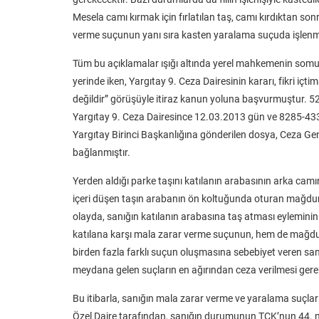
Mesela camı kırmak için fırlatılan taş, camı kırdıktan son
verme suçunun yanı sıra kasten yaralama suçuda işlenmi
Tüm bu açıklamalar ışığı altında yerel mahkemenin somut o
yerinde iken, Yargıtay 9. Ceza Dairesinin kararı, fikri i
değildir” görüşüyle itiraz kanun yoluna başvurmuştur. 
Yargıtay 9. Ceza Dairesince 12.03.2013 gün ve 8285-4333 
Yargıtay Birinci Başkanlığına gönderilen dosya, Ceza Gen
bağlanmıştır.
Yerden aldığı parke taşını katılanın arabasının arka ca
içeri düşen taşın arabanın ön koltuğunda oturan mağd
olayda, sanığın katılanın arabasına taş atması eyleminin
katılana karşı mala zarar verme suçunun, hem de mağdura
birden fazla farklı suçun oluşmasına sebebiyet veren s
meydana gelen suçların en ağırından ceza verilmesi ger
Bu itibarla, sanığın mala zarar verme ve yaralama suçl
Özel Daire tarafından, sanığın durumunun TCK’nun 44. m