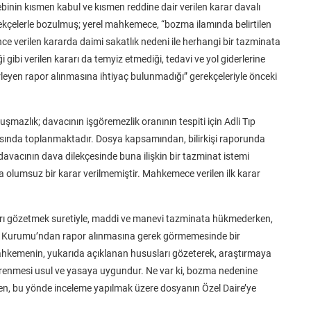
ebinin kısmen kabul ve kısmen reddine dair verilen karar davalı
gerekçelerle bozulmuş; yerel mahkemece, “bozma ilamında belirtilen
e verilen kararda daimi sakatlık nedeni ile herhangi bir tazminata
 gibi verilen kararı da temyiz etmediği, tedavi ve yol giderlerine
rleyen rapor alınmasına ihtiyaç bulunmadığı” gerekçeleriyle önceki
azlık; davacının işgöremezlik oranının tespiti için Adli Tıp
sında toplanmaktadır. Dosya kapsamından, bilirkişi raporunda
davacının dava dilekçesinde buna ilişkin bir tazminat istemi
olumsuz bir karar verilmemiştir. Mahkemece verilen ilk karar
arı gözetmek suretiyle, maddi ve manevi tazminata hükmederken,
 Tıp Kurumu’ndan rapor alınmasına gerek görmemesinde bir
mahkemenin, yukarıda açıklanan hususları gözeterek, araştırmaya
irenmesi usul ve yasaya uygundur. Ne var ki, bozma nedenine
inden, bu yönde inceleme yapılmak üzere dosyanın Özel Daire’ye