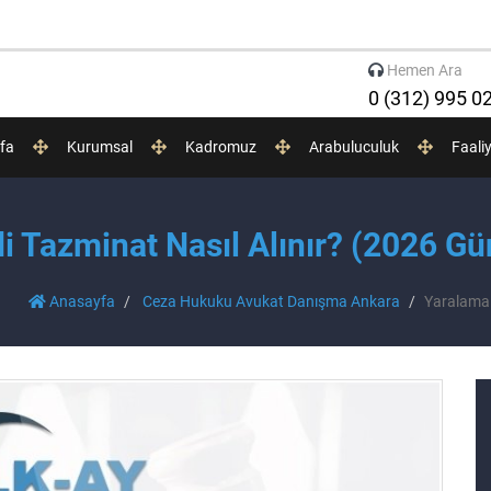
Hemen Ara
0 (312) 995 0
fa
Kurumsal
Kadromuz
Arabuluculuk
Faali
 Tazminat Nasıl Alınır? (2026 Gü
Anasayfa
Ceza Hukuku Avukat Danışma Ankara
Yaralama 