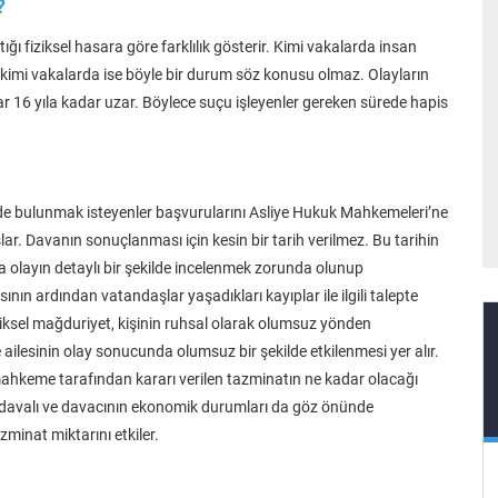
?
ğı fiziksel hasara göre farklılık gösterir. Kimi vakalarda insan
kimi vakalarda ise böyle bir durum söz konusu olmaz. Olayların
lar 16 yıla kadar uzar. Böylece suçu işleyenler gereken sürede hapis
 bulunmak isteyenler başvurularını Asliye Hukuk Mahkemeleri’ne
şlar. Davanın sonuçlanması için kesin bir tarih verilmez. Bu tarihin
olayın detaylı bir şekilde incelenmek zorunda olunup
ının ardından vatandaşlar yaşadıkları kayıplar ile ilgili talepte
iziksel mağduriyet, kişinin ruhsal olarak olumsuz yönden
ailesinin olay sonucunda olumsuz bir şekilde etkilenmesi yer alır.
ahkeme tarafından kararı verilen tazminatın ne kadar olacağı
 davalı ve davacının ekonomik durumları da göz önünde
minat miktarını etkiler.