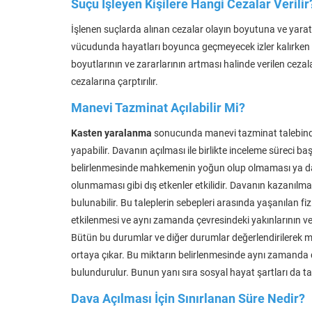
Suçu İşleyen Kişilere Hangi Cezalar Verilir
İşlenen suçlarda alınan cezalar olayın boyutuna ve yarattı
vücudunda hayatları boyunca geçmeyecek izler kalırken 
boyutlarının ve zararlarının artması halinde verilen ceza
cezalarına çarptırılır.
Manevi Tazminat Açılabilir Mi?
Kasten yaralanma
sonucunda manevi tazminat talebinde
yapabilir. Davanın açılması ile birlikte inceleme süreci ba
belirlenmesinde mahkemenin yoğun olup olmaması ya da 
olunmaması gibi dış etkenler etkilidir. Davanın kazanılmas
bulunabilir. Bu taleplerin sebepleri arasında yaşanılan f
etkilenmesi ve aynı zamanda çevresindeki yakınlarının ve 
Bütün bu durumlar ve diğer durumlar değerlendirilerek m
ortaya çıkar. Bu miktarın belirlenmesinde aynı zamanda
bulundurulur. Bunun yanı sıra sosyal hayat şartları da taz
Dava Açılması İçin Sınırlanan Süre Nedir?