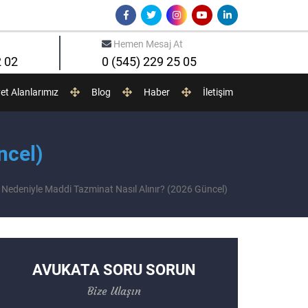
Hemen Mesaj At
2 02
0 (545) 229 25 05
yet Alanlarımız
Blog
Haber
İletişim
ncel)
Nedeniyle Maddi Tazminat Nasıl Alınır? (2026 Güncel)
AVUKATA SORU SORUN
Bize Ulaşın