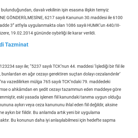
bulunduğundan, davalı vekilinin işin esasına ilişkin temyiz
Sİ’NE GÖNDERİLMESİNE, 6217 sayılı Kanunun 30.maddesi ile 6100
adde 3” atfıyla uygulanmakta olan 1086 sayılı HUMK’un 440/III-
ere, 19.02.2014 gününde oybirliği ile karar verildi.
di Tazminat
234 sayı ile; “5237 sayılı TCK’nun 44. maddesi ‘İşlediği bir fiil ile
 bunlardan en ağır cezayı gerektiren suçtan dolayı cezalandırılır’
na vazedilirken mülga 765 sayılı TCK’ndaki 79. maddedeki
eden kimse o ahkâmdan en şedit cezayı tazammun eden maddeye göre
rlenmiştir, eski yasada işlenen fiil kanundaki tanıma uygun olduğu
ununa aykırı veya ceza kanununu ihlal eden fiil değildir, aksine
e aykırı bir fiildir. Bu anlamda artık yeni bir uygulama
aktır. Bu konunun daha iyi anlaşılabilmesi için hedefte sapma