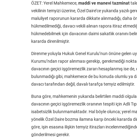
ÖZET: Yerel Mahkemece,
maddi ve manevi tazminat
tal
vekilinin temyizi üzerine, Özel Daire’ce yukarıda yazılı 
maluliyet raporunun kararda dikkate alınmadığı, daha önc
hükmedilmediği, davacı vekili alınan rapora itiraz etmediği
hükmedebilmek için davacının daimi sakatlık oranını beli
kararda direnilmiştir.
Direnme yoluyla Hukuk Genel Kurulu’nun önüne gelen uyuşm
Kurumu’ndan rapor alınması gerekip, gerekmediği nokta
davacının geçici işgöremezlik zararı hesaplanmış ise de, 
bulunmadığı gibi, mahkemece de bu konuda olumlu ya da 
davacı tarafından değil, davalı tarafça temyiz edilmiştir.
Buna göre, mahkemenin yukarıda belirtilen maddi olgul
davacının geçici işgöremezlik oranının tespiti için Adli
isabetsizlik bulunmamaktadır. Hal böyle olunca; yerel 
yönelik Özel Daire bozma ilamına karşı önceki kararda d
göre, işin esasına ilişkin temyiz itirazları incelenmediğ
gönderilmesi gerekir.