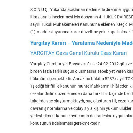
S O N U Ç : Yukarıda açıklanan nedenlerle direnme uygun 
itirazlarının incelenmesi için dosyanın 4.HUKUK DAİRE
sayılı Hukuk Muhakemeleri Kanunu’na eklenen “Geçici M
(1).maddesi uyarınca karar düzeltme yolu kapalı olmak üz
Yargıtay Kararı – Yaralama Nedeniyle Mad
YARGITAY Ceza Genel Kurulu Esas Kararı
Yargıtay Cumhuriyet Başsavcılığı ise 24.02.2012 gün ve 123
birden fazla farklı suçun oluşmasına sebebiyet veren kişi,
hükmünü içermektedir. Ancak bu hüküm 5237 sayılı TCK’
‘İşlediği bir fiil ile kanunun muhtelif ahkamını ihlâl 
cezalandırılır’ düzenlemeden daha farklı bir biçimde beli
takdirde suç oluşturmaktaydı, suç oluşturan fiil, ceza kan
davranış normlarına ve dolayısıyla kişinin yükümlülüklerin
yerleştirilmesi kanun koyucunun da iradesine uygun olac
konusunun irdelenmesi gerekmektedir,