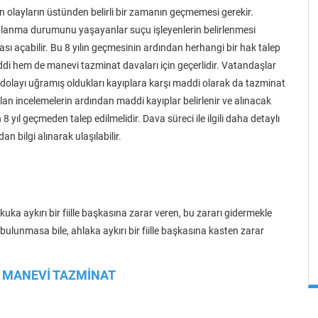
n olayların üstünden belirli bir zamanın geçmemesi gerekir.
lanma durumunu yaşayanlar suçu işleyenlerin belirlenmesi
 açabilir. Bu 8 yılın geçmesinin ardından herhangi bir hak talep
addi hem de manevi tazminat davaları için geçerlidir. Vatandaşlar
olayı uğramış oldukları kayıplara karşı maddi olarak da tazminat
n incelemelerin ardından maddi kayıplar belirlenir ve alınacak
 yıl geçmeden talep edilmelidir. Dava süreci ile ilgili daha detaylı
 bilgi alınarak ulaşılabilir.
ka aykırı bir fiille başkasına zarar veren, bu zararı gidermekle
 bulunmasa bile, ahlaka aykırı bir fiille başkasına kasten zarar
İ MANEVİ TAZMİNAT