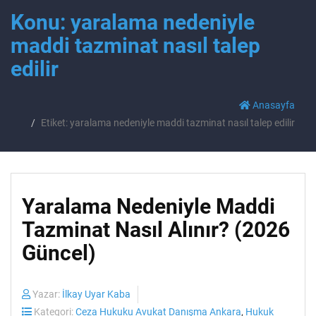
Konu: yaralama nedeniyle
maddi tazminat nasıl talep
edilir
Anasayfa
Etiket: yaralama nedeniyle maddi tazminat nasıl talep edilir
Yaralama Nedeniyle Maddi
Tazminat Nasıl Alınır? (2026
Güncel)
Yazar:
İlkay Uyar Kaba
Kategori:
Ceza Hukuku Avukat Danışma Ankara
,
Hukuk