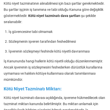
Kötü niyet tazminatının alınabilmesi için bazı şartlar gerekmektedir.
Bu şartlar işçinin iş tanımına ve tabi olduğu Kanuna göre değişiklik
göstermektedir.
Kötü niyet tazminatı dava şartları
şu şekilde
sıralanabilir:
İş güvencesine tabi olmamak
Sözleşmenin işveren tarafından feshedilmesi
İşverenin sözleşmeyi feshinde kötü niyetli davranması
İş Kanununda hangi hallerin kötü niyetli olduğu düzenlenmemiştir.
Ancak işverenin iş sözleşmesini feshederken dürüstlük kurallarına
uymaması ve hakkını kötüye kullanması olarak tanımlanması
mümkündür.
Kötü Niyet Tazminatı Miktarı:
Kötü niyet tazminatı davası açıldığında, işverene hükmedilecek olan
tazminat miktarı kanunda belirtilmiştir. Bu miktarı anlamak için
öncelikle fesih bildirim sürelerini bilmek gerekmektedir. İş