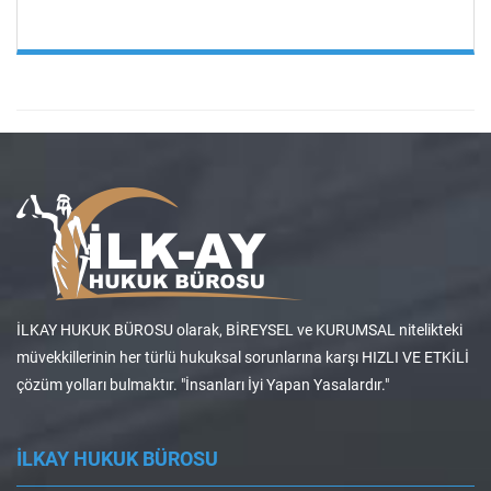
İLKAY HUKUK BÜROSU olarak, BİREYSEL ve KURUMSAL nitelikteki
müvekkillerinin her türlü hukuksal sorunlarına karşı HIZLI VE ETKİLİ
çözüm yolları bulmaktır. "İnsanları İyi Yapan Yasalardır."
İLKAY HUKUK BÜROSU