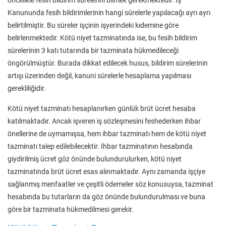
Kanununda fesih bildirimlerinin hangi sürelerle yapılacağı ayrı ayrı
belirtilmiştir. Bu süreler işçinin işyerindeki kıdemine göre
belirlenmektedir. Kötü niyet tazminatında ise, bu fesih bildirim
sürelerinin 3 katı tutarında bir tazminata hükmedileceği
öngörülmüştür. Burada dikkat edilecek husus, bildirim sürelerinin
artışı üzerinden değil, kanuni sürelerle hesaplama yapılması
gerekliliğidir.
Kötü niyet tazminatı hesaplanırken günlük brüt ücret hesaba
katılmaktadır. Ancak işveren iş sözleşmesini feshederken ihbar
önellerine de uymamışsa, hem ihbar tazminatı hem de kötü niyet
tazminatı talep edilebilecektir. İhbar tazminatının hesabında
giydirilmiş ücret göz önünde bulundurulurken, kötü niyet
tazminatında brüt ücret esas alınmaktadır. Aynı zamanda işçiye
sağlanmış menfaatler ve çeşitli ödemeler söz konusuysa, tazminat
hesabında bu tutarların da göz önünde bulundurulması ve buna
göre bir tazminata hükmedilmesi gerekir.