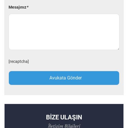
Mesajınız
*
[recaptcha]
BİZE ULAŞIN
İletişim Bilgileri