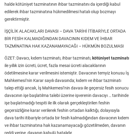
halde kötüniyet tazminatının ihbar tazminatını da içerdiği kabul
edilerek ihbar tazminatına hükmedilmesi hatalı olup bozmayı
gerektirmiştir.
İŞÇİLİK ALACAKLARI DAVASI – DAVA TARİHİ İTİBARİYLE ORTADA
BİR FESİH KALMADIĞINDAN DAVACININ KIDEM VE İHBAR
TAZMİNATINA HAK KAZANAMAYACAĞI – HÜKMÜN BOZULMASI
ÖZET: Davacı, kıdem tazminatı, ihbar tazminatı,
kötüniyet tazminatı
ile yıllık izin ücreti, ücret, fazla mesai ücreti alacaklarının
ödetilmesine karar verilmesini istemiştir. Davacının temyiz konusu İş
Mahkemesi’nin Karar sayılı davasında; kıdem ve ihbar tazminatı
talep ettiği ancak, İş Mahkemesi’nin davası ile geçersiz fesih sonucu
davacının işe başlatılma talebi üzerine işverenin davacıyı … tarihinde
işe başlatmadığı tespiti ile ilk olarak gerçekleştirilen feshin
geçersizliğine karar verilerek feshin ortadan kalktığı, dolayısıyla
dava tarihi itibariyle ortada bir fesih kalmadığından davacının kıdem
ve ihbar tazminatına hak kazanamayacağı gözetilmeden, davanın
reddi yerine, davanın kabulü hatalıdır.