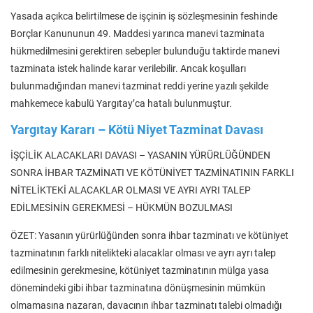
Yasada açıkca belirtilmese de işçinin iş sözleşmesinin feshinde
Borçlar Kanununun 49. Maddesi yarınca manevi tazminata
hükmedilmesini gerektiren sebepler bulunduğu taktirde manevi
tazminata istek halinde karar verilebilir. Ancak koşulları
bulunmadığından manevi tazminat reddi yerine yazılı şekilde
mahkemece kabulü Yargıtay’ca hatalı bulunmuştur.
Yargıtay Kararı – Kötü Niyet Tazminat Davası
İŞÇİLİK ALACAKLARI DAVASI – YASANIN YÜRÜRLÜĞÜNDEN
SONRA İHBAR TAZMİNATI VE KÖTÜNİYET TAZMİNATININ FARKLI
NİTELİKTEKİ ALACAKLAR OLMASI VE AYRI AYRI TALEP
EDİLMESİNİN GEREKMESİ – HÜKMÜN BOZULMASI
ÖZET: Yasanın yürürlüğünden sonra ihbar tazminatı ve kötüniyet
tazminatının farklı nitelikteki alacaklar olması ve ayrı ayrı talep
edilmesinin gerekmesine, kötüniyet tazminatının mülga yasa
dönemindeki gibi ihbar tazminatına dönüşmesinin mümkün
olmamasına nazaran, davacının ihbar tazminatı talebi olmadığı