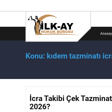
Anasay
Konu: kıdem tazminatı icr
İcra Takibi Çek Tazminatı
2026?