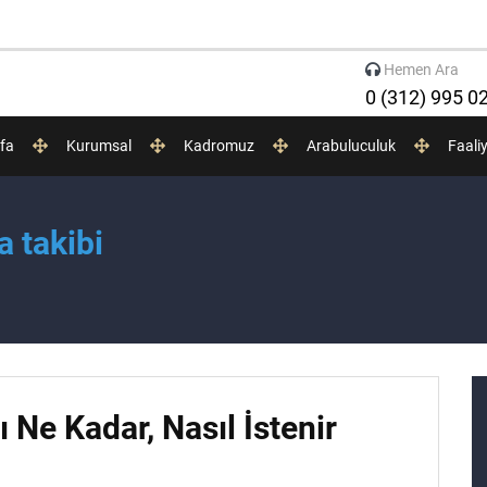
Hemen Ara
0 (312) 995 0
fa
Kurumsal
Kadromuz
Arabuluculuk
Faali
a takibi
 Ne Kadar, Nasıl İstenir