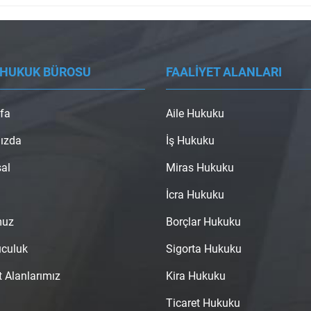
 HUKUK BÜROSU
FAALİYET ALANLARI
fa
Aile Hukuku
ızda
İş Hukuku
al
Miras Hukuku
İcra Hukuku
muz
Borçlar Hukuku
uculuk
Sigorta Hukuku
t Alanlarımız
Kira Hukuku
Ticaret Hukuku