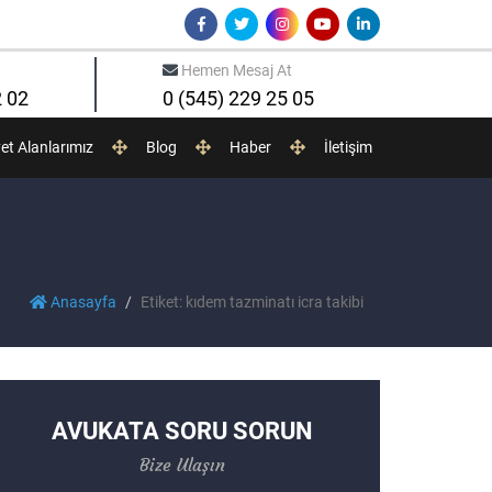
Hemen Mesaj At
2 02
0 (545) 229 25 05
yet Alanlarımız
Blog
Haber
İletişim
Anasayfa
Etiket: kıdem tazminatı icra takibi
AVUKATA SORU SORUN
Bize Ulaşın