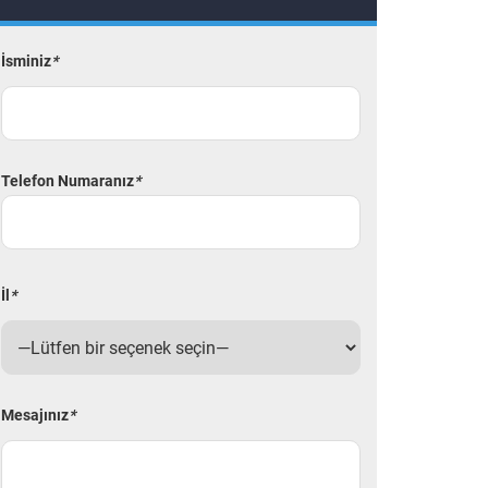
İsminiz
*
Telefon Numaranız
*
İl
*
Mesajınız
*