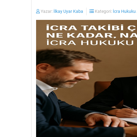
Yazar:
İlkay Uyar Kaba
Kategori:
İcra Hukuku