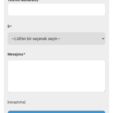
Telefon Numaranız
*
İl
*
Mesajınız
*
[recaptcha]