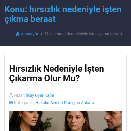
Konu: hırsızlık nedeniyle işten
çıkma beraat
Anasayfa
Etiket: hırsızlık nedeniyle işten çıkma beraat
Hırsızlık Nedeniyle İşten
Çıkarma Olur Mu?
Yazar:
İlkay Uyar Kaba
Kategori:
İş Hukuku Avukat Danışma Ankara