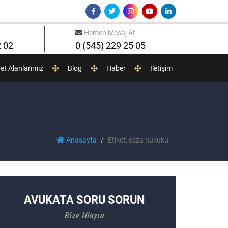
Hemen Mesaj At
2 02
0 (545) 229 25 05
yet Alanlarımız
Blog
Haber
İletişim
Anasayfa
Etiket: ceza hukuku
AVUKATA SORU SORUN
Bize Ulaşın