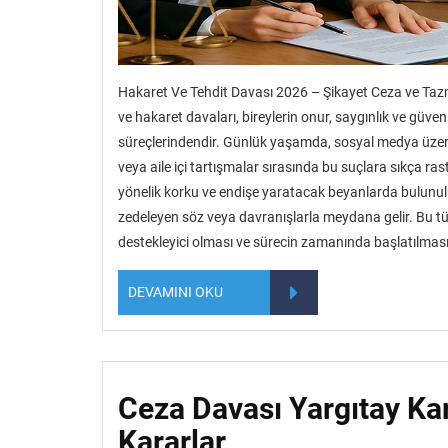
Hakaret Ve Tehdit Davası 2026 – Şikayet Ceza ve Tazmin
ve hakaret davaları, bireylerin onur, saygınlık ve g
süreçlerindendir. Günlük yaşamda, sosyal medya üzeri
veya aile içi tartışmalar sırasında bu suçlara sıkça ra
yönelik korku ve endişe yaratacak beyanlarda bulunulm
zedeleyen söz veya davranışlarla meydana gelir. Bu tür
destekleyici olması ve sürecin zamanında başlatılmas
DEVAMINI OKU
Ceza Davası Yargıtay Ka
Kararlar