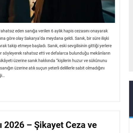
k rahatsız eden sanığa verilen 6 aylık hapis cezasını onayarak
rına göre olay Sakarya’da meydana geldi. Sanık, bir süre ilişki
ak takip etmeye başladı. Sanık, eski sevgilisinin gittiği yerlere
zler söyleyerek rahatsız etti ve defalarca bulunduğu mekânların
âyeti üzerine sanık hakkında “kişilerin huzur ve sükûnunu
ğın üzerine atılı suçun yeterli delillerle sabit olmadığını
ği…
ı 2026 – Şikayet Ceza ve