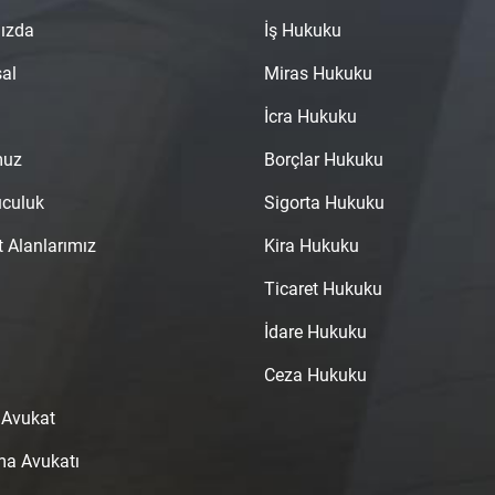
ızda
İş Hukuku
al
Miras Hukuku
İcra Hukuku
muz
Borçlar Hukuku
uculuk
Sigorta Hukuku
t Alanlarımız
Kira Hukuku
Ticaret Hukuku
İdare Hukuku
Ceza Hukuku
 Avukat
a Avukatı