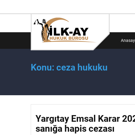
Anasay
Konu: ceza hukuku
Yargıtay Emsal Karar 202
sanığa hapis cezası