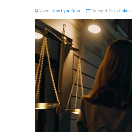
Yazar:
İlkay Uyar Kaba
Kategori:
Ceza Hukuku