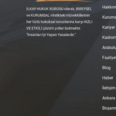
Hakkım
İLKAY HUKUK BÜROSU olarak, BİREYSEL
ve KURUMSAL nitelikteki müvekkillerinin
Kurums
her türlü hukuksal sorunlarına karşı HIZLI
Kariyer
VE ETKİLİ çözüm yolları bulmaktır.
"İnsanları İyi Yapan Yasalardır."
Kadro
Arabul
Faaliye
Blog
Haber
İletişim
Ankara
Boşanm