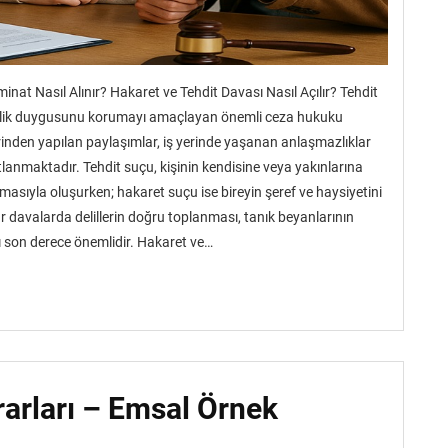
at Nasıl Alınır? Hakaret ve Tehdit Davası Nasıl Açılır? Tehdit
üvenlik duygusunu korumayı amaçlayan önemli ceza hukuku
nden yapılan paylaşımlar, iş yerinde yaşanan anlaşmazlıklar
stlanmaktadır. Tehdit suçu, kişinin kendisine veya yakınlarına
asıyla oluşurken; hakaret suçu ise bireyin şeref ve haysiyetini
 davalarda delillerin doğru toplanması, tanık beyanlarının
ı son derece önemlidir. Hakaret ve…
rarları – Emsal Örnek