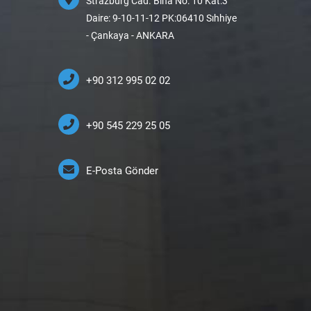
Strazburg Cad. Bina No: 10 Kat:3
Daire: 9-10-11-12 PK:06410 Sıhhiye
- Çankaya - ANKARA
+90 312 995 02 02
+90 545 229 25 05
E-Posta Gönder