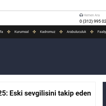
Hemen Ara
0 (312) 995 0
fa
Kurumsal
Kadromuz
Arabuluculuk
Faali
5: Eski sevgilisini takip eden