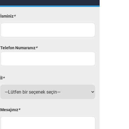
İsminiz
*
Telefon Numaranız
*
İl
*
Mesajınız
*