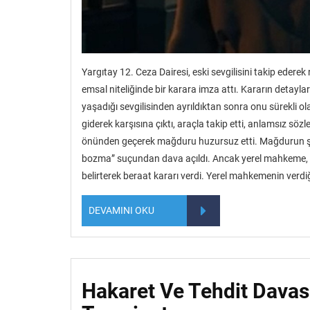
Yargıtay 12. Ceza Dairesi, eski sevgilisini takip edere
emsal niteliğinde bir karara imza attı. Kararın detayla
yaşadığı sevgilisinden ayrıldıktan sonra onu sürekli olar
giderek karşısına çıktı, araçla takip etti, anlamsız sö
önünden geçerek mağduru huzursuz etti. Mağdurun şik
bozma” suçundan dava açıldı. Ancak yerel mahkeme, sanı
belirterek beraat kararı verdi. Yerel mahkemenin verdi
DEVAMINI OKU
Hakaret Ve Tehdit Davas