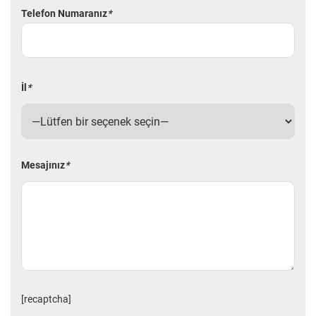
Telefon Numaranız
*
İl
*
Mesajınız
*
[recaptcha]