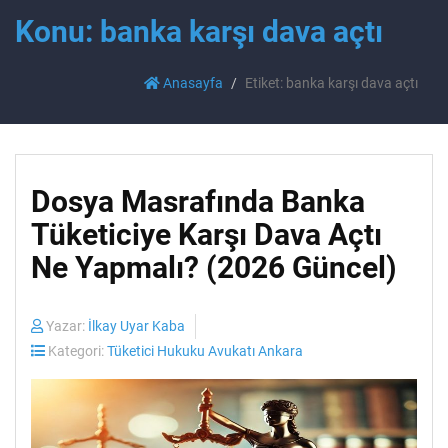
Konu: banka karşı dava açtı
Anasayfa
Etiket: banka karşı dava açtı
Dosya Masrafında Banka
Tüketiciye Karşı Dava Açtı
Ne Yapmalı? (2026 Güncel)
Yazar:
İlkay Uyar Kaba
Kategori:
Tüketici Hukuku Avukatı Ankara