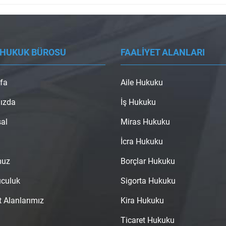
 HUKUK BÜROSU
FAALİYET ALANLARI
fa
Aile Hukuku
ızda
İş Hukuku
al
Miras Hukuku
İcra Hukuku
muz
Borçlar Hukuku
uculuk
Sigorta Hukuku
t Alanlarımız
Kira Hukuku
Ticaret Hukuku