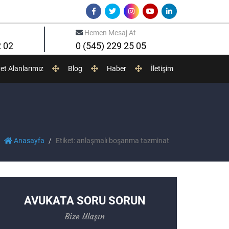
Hemen Mesaj At
2 02
0 (545) 229 25 05
yet Alanlarımız
Blog
Haber
İletişim
Anasayfa
Etiket: anlaşmalı boşanma tazminat
AVUKATA SORU SORUN
Bize Ulaşın