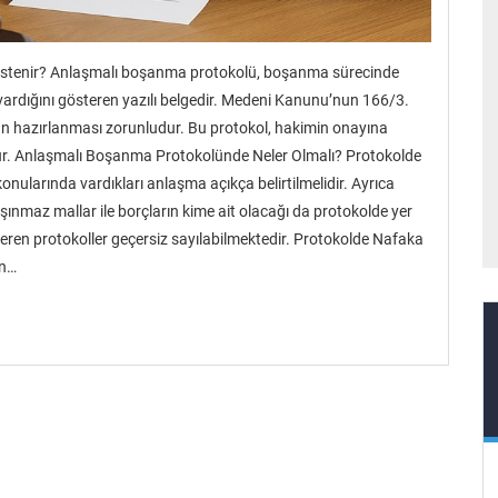
İstenir? Anlaşmalı boşanma protokolü, boşanma sürecinde
ardığını gösteren yazılı belgedir. Medeni Kanunu’nun 166/3.
n hazırlanması zorunludur. Bu protokol, hakimin onayına
lur. Anlaşmalı Boşanma Protokolünde Neler Olmalı? Protokolde
onularında vardıkları anlaşma açıkça belirtilmelidir. Ayrıca
 taşınmaz mallar ile borçların kime ait olacağı da protokolde yer
r içeren protokoller geçersiz sayılabilmektedir. Protokolde Nafaka
ın…