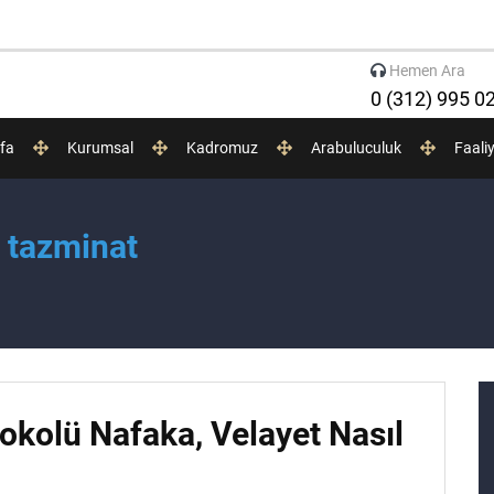
Hemen Ara
0 (312) 995 0
fa
Kurumsal
Kadromuz
Arabuluculuk
Faali
 tazminat
kolü Nafaka, Velayet Nasıl