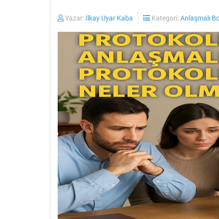
Yazar:
İlkay Uyar Kaba
Kategori:
Anlaşmalı B