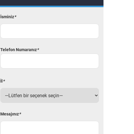
İsminiz
*
Telefon Numaranız
*
İl
*
Mesajınız
*