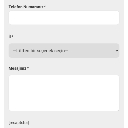
Telefon Numaranız
*
İl
*
Mesajınız
*
[recaptcha]