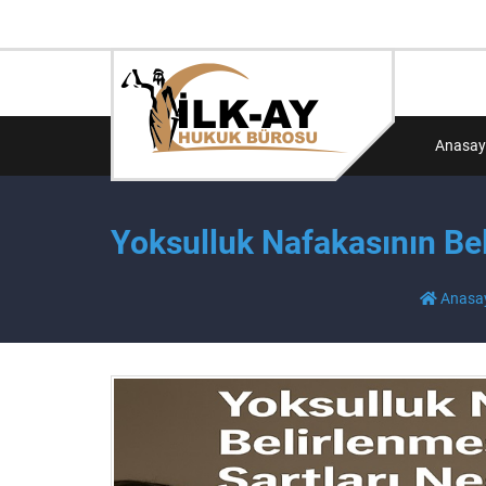
Anasay
Yoksulluk Nafakasının Bel
Anasa