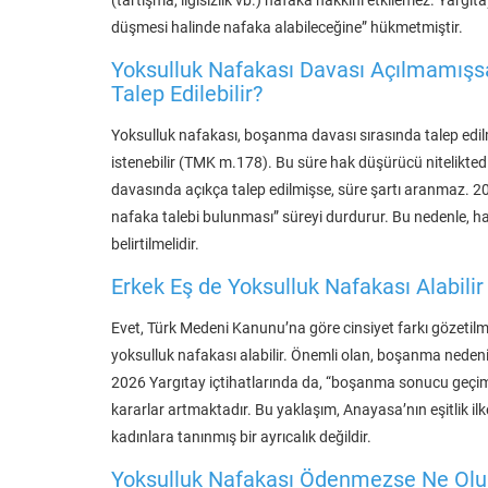
düşmesi halinde nafaka alabileceğine” hükmetmiştir.
Yoksulluk Nafakası Davası Açılmamışs
Talep Edilebilir?
Yoksulluk nafakası, boşanma davası sırasında talep edilm
istenebilir (TMK m.178). Bu süre hak düşürücü nitelikte
davasında açıkça talep edilmişse, süre şartı aranmaz. 2
nafaka talebi bulunması” süreyi durdurur. Bu nedenle,
belirtilmelidir.
Erkek Eş de Yoksulluk Nafakası Alabilir 
Evet, Türk Medeni Kanunu’na göre cinsiyet farkı gözetilm
yoksulluk nafakası alabilir. Önemli olan, boşanma nede
2026 Yargıtay içtihatlarında da, “boşanma sonucu geçi
kararlar artmaktadır. Bu yaklaşım, Anayasa’nın eşitlik i
kadınlara tanınmış bir ayrıcalık değildir.
Yoksulluk Nafakası Ödenmezse Ne Olur