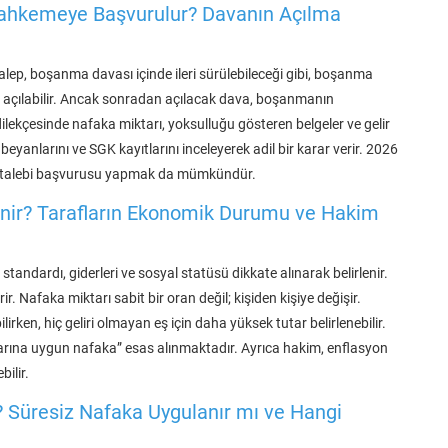
 Mahkemeye Başvurulur? Davanın Açılma
talep, boşanma davası içinde ileri sürülebileceği gibi, boşanma
a açılabilir. Ancak sonradan açılacak dava, boşanmanın
dilekçesinde nafaka miktarı, yoksulluğu gösteren belgeler ve gelir
eyanlarını ve SGK kayıtlarını inceleyerek adil bir karar verir. 2026
sı talebi başvurusu yapmak da mümkündür.
lenir? Tarafların Ekonomik Durumu ve Hakim
standardı, giderleri ve sosyal statüsü dikkate alınarak belirlenir.
. Nafaka miktarı sabit bir oran değil; kişiden kişiye değişir.
ken, hiç geliri olmayan eş için daha yüksek tutar belirlenebilir.
larına uygun nafaka” esas alınmaktadır. Ayrıca hakim, enflasyon
bilir.
? Süresiz Nafaka Uygulanır mı ve Hangi