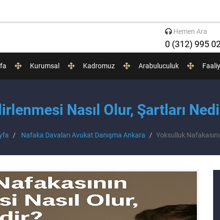
Hemen Ara
0 (312) 995 0
fa
Kurumsal
Kadromuz
Arabuluculuk
Faali
irlenmesi Nasıl Olur, Şartları Ned
yfa
Nafaka Davaları Avukat Danışma Ankara
Yoksulluk Nafakasının