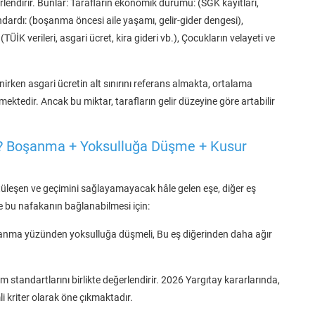
rlendirir. Bunlar: Tarafların ekonomik durumu: (SGK kayıtları,
dardı: (boşanma öncesi aile yaşamı, gelir-gider dengesi),
TÜİK verileri, asgari ücret, kira gideri vb.), Çocukların velayeti ve
enirken asgari ücretin alt sınırını referans almakta, ortalama
ktedir. Ancak bu miktar, tarafların gelir düzeyine göre artabilir
ir? Boşanma + Yoksulluğa Düşme + Kusur
leşen ve geçimini sağlayamayacak hâle gelen eşe, diğer eş
 bu nafakanın bağlanabilmesi için:
anma yüzünden yoksulluğa düşmeli, Bu eş diğerinden daha ağır
 standartlarını birlikte değerlendirir. 2026 Yargıtay kararlarında,
kriter olarak öne çıkmaktadır.