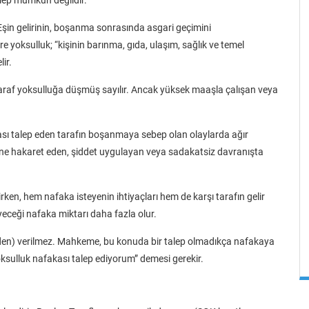
Eşin gelirinin, boşanma sonrasında asgari geçimini
 yoksulluk; “kişinin barınma, gıda, ulaşım, sağlık ve temel
ir.
 taraf yoksulluğa düşmüş sayılır. Ancak yüksek maaşla çalışan veya
sı talep eden tarafın boşanmaya sebep olan olaylarda ağır
şine hakaret eden, şiddet uygulayan veya sadakatsiz davranışta
rken, hem nafaka isteyenin ihtiyaçları hem de karşı tarafın gelir
eyeceği nafaka miktarı daha fazla olur.
ğinden) verilmez. Mahkeme, bu konuda bir talep olmadıkça nafakaya
sulluk nafakası talep ediyorum” demesi gerekir.