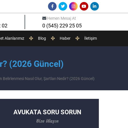
Hemen Mesaj At
2 02
0 (545) 229 25 05
yet Alanlarımız
Blog
Haber
İletişim
ir? (2026 Güncel)
 Belirlenmesi Nasıl Olur, Şartları Nedir? (2026 Güncel)
AVUKATA SORU SORUN
Bize Ulaşın