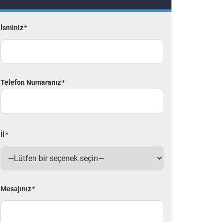
İsminiz
*
Telefon Numaranız
*
İl
*
Mesajınız
*