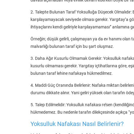
2. Talepte Bulunan Taraf Yoksulluğa Düşecek Olmalıdır: 
karşılayamayacak seviyede olması gerekir. Yargıtay’a göre
ihtiyaçlarını kendi geliriyle karşılayamaması” anlamına gel
Örneğin; düşük gelirli, çalışmayan ya da ev hanımı olan
malvarlığı bulunan taraf için bu şart oluşmaz.
3. Daha Ağır Kusurlu Olmamak Gerekir: Yoksulluk nafaka
kusurlu olmaması gerekir. Yargıtay içtihatlarına göre, e
bulunan taraf lehine nafakaya hükmedilmez.
4. Maddi Güç Oranında Belirlenir: Nafaka miktarı belirleni
durumu dikkate alınır. Yani geliri yüksek olan tarafın öd
5. Talep Edilmelidir: Yoksulluk nafakası re’sen (kendili
hükmedemez. Bu nedenle tarafın dilekçesinde açıkça “yok
Yoksulluk Nafakası Nasıl Belirlenir?