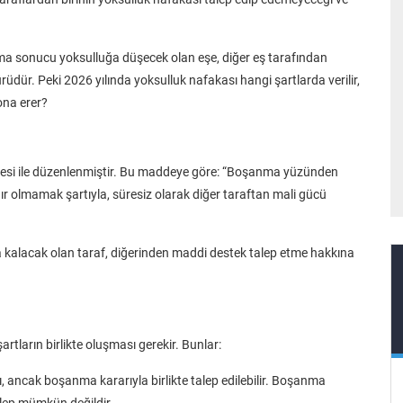
a sonucu yoksulluğa düşecek olan eşe, diğer eş tarafından
ür. Peki 2026 yılında yoksulluk nafakası hangi şartlarda verilir,
sona erer?
esi ile düzenlenmiştir. Bu maddeye göre: “Boşanma yüzünden
r olmamak şartıyla, süresiz olarak diğer taraftan mali gücü
a kalacak olan taraf, diğerinden maddi destek talep etme hakkına
rtların birlikte oluşması gerekir. Bunlar:
, ancak boşanma kararıyla birlikte talep edilebilir. Boşanma
alep mümkün değildir.