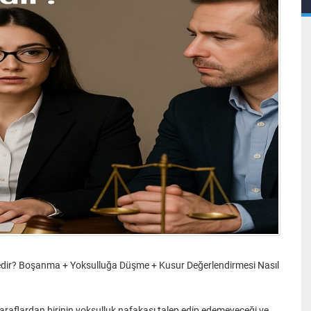
 Nedir? Boşanma + Yoksulluğa Düşme + Kusur Değerlendirmesi Nasıl
araflardan birinin yoksulluk nafakası talep edip edemeyeceği ve