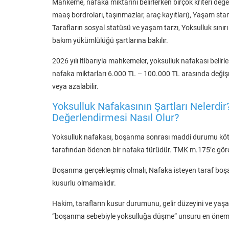
Mahkeme, nafaka miktarını belirlerken birçok kriteri değe
maaş bordroları, taşınmazlar, araç kayıtları), Yaşam stan
Tarafların sosyal statüsü ve yaşam tarzı, Yoksulluk sınırı (
bakım yükümlülüğü şartlarına bakılır.
2026 yılı itibarıyla mahkemeler, yoksulluk nafakası belirl
nafaka miktarları 6.000 TL – 100.000 TL arasında değişme
veya azalabilir.
Yoksulluk Nafakasının Şartları Nelerd
Değerlendirmesi Nasıl Olur?
Yoksulluk nafakası, boşanma sonrası maddi durumu kötü
tarafından ödenen bir nafaka türüdür. TMK m.175’e göre
Boşanma gerçekleşmiş olmalı, Nafaka isteyen taraf boş
kusurlu olmamalıdır.
Hakim, tarafların kusur durumunu, gelir düzeyini ve yaşam
“boşanma sebebiyle yoksulluğa düşme” unsuru en önemli 