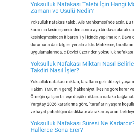
Yoksulluk Nafakası Talebi İçin Hangi
Zamanı ve Usulü Nedir?
Yoksulluk nafakası talebi, Aile Mahkemesi’nde açılır. Bu 
kararının kesinleşmesinden sonra ayrı bir dava olarak d
kesinleşmesinden itibaren 1 yıl içinde yapılmalıdır. Dava 
durumuna dair bilgiler yer almalıdır. Mahkeme, tarafların b
uygulamalarında, e-Devlet üzerinden yoksulluk nafaka
Yoksulluk Nafakası Miktarı Nasıl Belir
Takdiri Nasıl İşler?
Yoksulluk nafakası miktarı, tarafların gelir düzeyi, yaşam 
Hakim, TMK m.4 gereği hakkaniyet ilkesine göre karar verir
Örneğin çalışan bir eşe düşük miktarda nafaka bağlanabilir
Yargıtay 2026 kararlarına göre, “tarafların yaşam koşul
ve hayat pahalılığını da dikkate alarak artış oranı belirleye
Yoksulluk Nafakası Süresi Ne Kadardır
Hallerde Sona Erer?