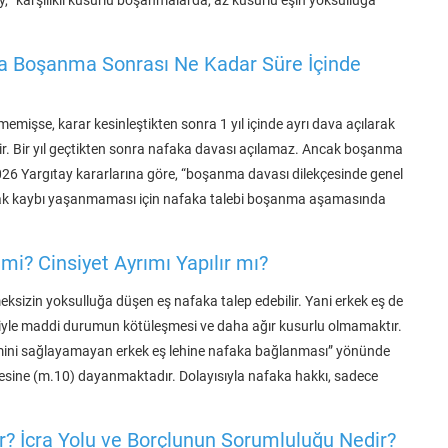
a Boşanma Sonrası Ne Kadar Süre İçinde
emişse, karar kesinleştikten sonra 1 yıl içinde ayrı dava açılarak
dir. Bir yıl geçtikten sonra nafaka davası açılamaz. Ancak boşanma
026 Yargıtay kararlarına göre, “boşanma davası dilekçesinde genel
 hak kaybı yaşanmaması için nafaka talebi boşanma aşamasında
mi? Cinsiyet Ayrımı Yapılır mı?
eksizin yoksulluğa düşen eş nafaka talep edebilir. Yani erkek eş de
niyle maddi durumun kötüleşmesi ve daha ağır kusurlu olmamaktır.
mini sağlayamayan erkek eş lehine nafaka bağlanması” yönünde
lkesine (m.10) dayanmaktadır. Dolayısıyla nafaka hakkı, sadece
? İcra Yolu ve Borçlunun Sorumluluğu Nedir?