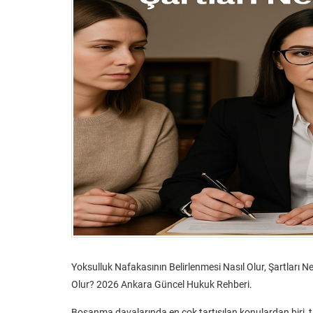
Yoksulluk Nafakasının Belirlenmesi Nasıl Olur, Şartları
Olur? 2026 Ankara Güncel Hukuk Rehberi.
Boşanma davalarında en çok tartışılan konulardan biri, t