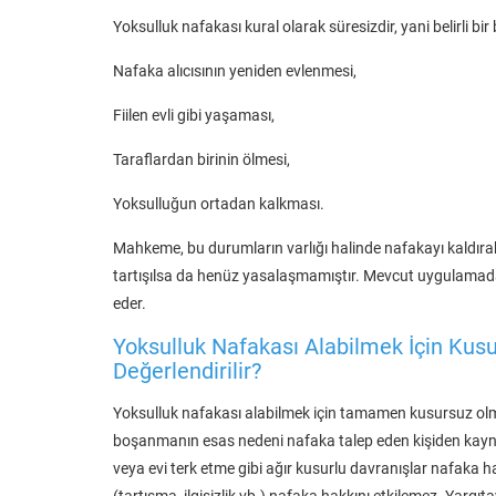
Yoksulluk nafakası kural olarak süresizdir, yani belirli bi
Nafaka alıcısının yeniden evlenmesi,
Fiilen evli gibi yaşaması,
Taraflardan birinin ölmesi,
Yoksulluğun ortadan kalkması.
Mahkeme, bu durumların varlığı halinde nafakayı kaldır
tartışılsa da henüz yasalaşmamıştır. Mevcut uygulamad
eder.
Yoksulluk Nafakası Alabilmek İçin Kusu
Değerlendirilir?
Yoksulluk nafakası alabilmek için tamamen kusursuz ol
boşanmanın esas nedeni nafaka talep eden kişiden kayn
veya evi terk etme gibi ağır kusurlu davranışlar nafaka hak
(tartışma, ilgisizlik vb.) nafaka hakkını etkilemez. Yargı