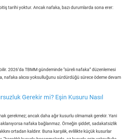
r bitiş tarihi yoktur. Ancak nafaka, bazı durumlarda sona erer:
abilir. 2026’da TBMM gündeminde “süreli nafaka” düzenlemesi
a, nafaka alıcısı yoksulluğunu sürdürdüğü sürece ödeme devam
rsuzluk Gerekir mi? Eşin Kusuru Nasıl
mak gerekmez; ancak daha ağır kusurlu olmamak gerekir. Yani
aklanıyorsa nafaka bağlanmaz. Örneğin şiddet, sadakatsizlik
kını ortadan kaldırır. Buna karşılık, evlilikte küçük kusurlar
tay, “karşılıklı kusurlu boşanmalarda, az kusurlu eşin yoksulluğa