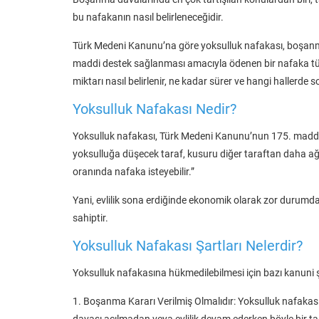
bu nafakanın nasıl belirleneceğidir.
Türk Medeni Kanunu’na göre yoksulluk nafakası, boşanm
maddi destek sağlanması amacıyla ödenen bir nafaka türüd
miktarı nasıl belirlenir, ne kadar sürer ve hangi hallerde 
Yoksulluk Nafakası Nedir?
Yoksulluk nafakası, Türk Medeni Kanunu’nun 175. madd
yoksulluğa düşecek taraf, kusuru diğer taraftan daha ağı
oranında nafaka isteyebilir.”
Yani, evlilik sona erdiğinde ekonomik olarak zor durumd
sahiptir.
Yoksulluk Nafakası Şartları Nelerdir?
Yoksulluk nafakasına hükmedilebilmesi için bazı kanuni şa
1. Boşanma Kararı Verilmiş Olmalıdır: Yoksulluk nafakası
davası açılmadan veya evlilik devam ederken böyle bir t