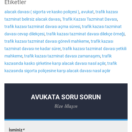
Etiketler
alacak davası ( sigorta ve kasko poliçesi )
,
avukat
,
trafik kazası
tazminat belirsiz alacak davası
,
Trafik Kazası Tazminat Davası
,
trafik kazası tazminat davası açma süresi
,
trafik kazası tazminat
davası cevap dilekçesi
,
trafik kazası tazminat davası dilekçe örneği
,
trafik kazası tazminat davası görevli mahkeme
,
trafik kazası
tazminat davası ne kadar sürer
,
trafik kazası tazminat davası yetkili
mahkeme
,
trafik kazası tazminat davası zamanaşımı
,
trafik
kazasında kasko şirketine karşı alacak davası nasıl açılır
,
trafik
kazasında sigorta poliçesine karşı alacak davası nasıl açılır
AVUKATA SORU SORUN
Bize Ulaşın
İsminiz
*