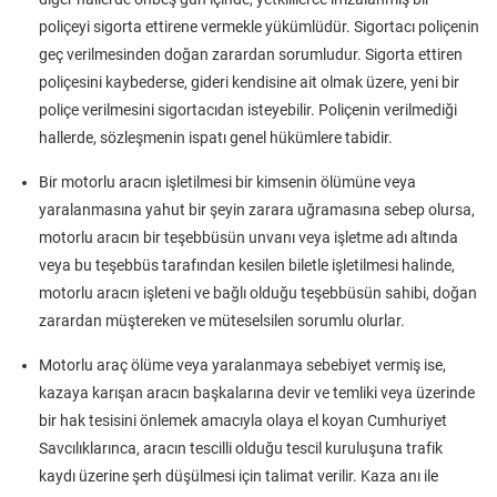
poliçeyi sigorta ettirene vermekle yükümlüdür. Sigortacı poliçenin
geç verilmesinden doğan zarardan sorumludur. Sigorta ettiren
poliçesini kaybederse, gideri kendisine ait olmak üzere, yeni bir
poliçe verilmesini sigortacıdan isteyebilir. Poliçenin verilmediği
hallerde, sözleşmenin ispatı genel hükümlere tabidir.
Bir motorlu aracın işletilmesi bir kimsenin ölümüne veya
yaralanmasına yahut bir şeyin zarara uğramasına sebep olursa,
motorlu aracın bir teşebbüsün unvanı veya işletme adı altında
veya bu teşebbüs tarafından kesilen biletle işletilmesi halinde,
motorlu aracın işleteni ve bağlı olduğu teşebbüsün sahibi, doğan
zarardan müştereken ve müteselsilen sorumlu olurlar.
Motorlu araç ölüme veya yaralanmaya sebebiyet vermiş ise,
kazaya karışan aracın başkalarına devir ve temliki veya üzerinde
bir hak tesisini önlemek amacıyla olaya el koyan Cumhuriyet
Savcılıklarınca, aracın tescilli olduğu tescil kuruluşuna trafik
kaydı üzerine şerh düşülmesi için talimat verilir. Kaza anı ile