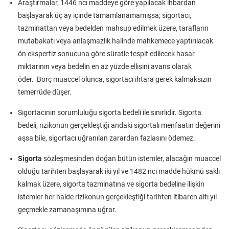
Araştırmalar, 1446 ncı maddeye göre yapılacak ihbardan
başlayarak üç ay içinde tamamlanamamışsa; sigortacı,
tazminattan veya bedelden mahsup edilmek üzere, tarafların
mutabakatı veya anlaşmazlık halinde mahkemece yaptırılacak
ön ekspertiz sonucuna göre süratle tespit edilecek hasar
miktarının veya bedelin en az yüzde ellisini avans olarak
öder. Borç muaccel olunca, sigortacı ihtara gerek kalmaksızın
temerrüde düşer.
Sigortacının sorumluluğu sigorta bedeli ile sınırlıdır. Sigorta
bedeli, rizikonun gerçekleştiği andaki sigortalı menfaatin değerini
aşsa bile, sigortacı uğranılan zarardan fazlasını ödemez.
Sigorta
sözleşmesinden doğan bütün istemler, alacağın muaccel
olduğu tarihten başlayarak iki yıl ve 1482 nci madde hükmü saklı
kalmak üzere, sigorta tazminatına ve sigorta bedeline ilişkin
istemler her halde rizikonun gerçekleştiği tarihten itibaren altı yıl
geçmekle zamanaşımına uğrar.