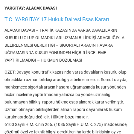
YARGITAY: ALACAK DAVASI
T.C. YARGITAY 17.Hukuk Dairesi Esas Kararı
ALACAK DAVASI – TRAFİK KAZASINDA VARSA DAVALILARIN
KUSURLU OLUP OLMADIKLARI UZMAN BİLİRKİŞİ ARACILIĞIYLA
BELİRLENMESİ GEREKTİĞİ – SİGORTALI ARACIN HASARA
UĞRAMASINDA KUSUR YÖNÜNDEN HİÇBİR İNCELEME
YAPTIRILMADIĞI – HÜKMÜN BOZULMASI
ÖZET: Davaya konu trafik kazasında varsa davalıların kusurlu olup
olmadıkları uzman bilirkişi aracılığıyla belirlenmelidir. Somut olayda,
mahkemece sigortalı aracın hasara uğramasında kusur yönünden
hiçbir inceleme yaptırılmadan yalnızca bu yönde uzmanlığı
bulunmayan bilirkişi raporu hükme esas alınarak karar verilmiştir.
Uzman olmayan bilirkişilerden alınan rapora dayanılarak hüküm
kurulması doğru değildir. Hüküm bozulmalıdır.
6100 Sayılı H.M.K.nın 266. (1086 Sayılı H.U.M.K. 275) maddesinde,
çözümü özel ve teknik bilgiyi gerektiren hallerde bilirkişinin oy ve