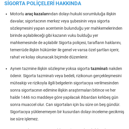
SİGORTA POLİÇELERİ HAKKINDA
Motorlu
araç kazaları
ndan dolayı hukuki sorumluluğa ilişkin
davalar, sigortacının merkez veya şubesinin veya sigorta
sözleşmesini yapan acentenin bulunduğu yer mahkemelerinden
birinde açılabileceği gibi kazanın vuku bulduğu yer
mahkemesinde de açılabilir Sigorta poliçesi, tarafların haklarını,
temerrüde ilişkin hükümler ile genel ve varsa özel şartları içerir,
rahat ve kolay okunacak biçimde düzenlenir.
Aynen tazmine ilişkin sözleşme yoksa sigorta
tazminat
ı nakden
ödenir. Sigorta tazminatı veya bedeli, rizikonun gerçekleşmesini
müteakip ve rizikoyla ilgili belgelerin sigortacıya verilmesinden
sonra sigortacının edimine ilişkin araştırmaları bitince ve her
halde 1446 ncı maddeye göre yapılacak ihbardan kırkbeş gün
sonra muaccel olur. Can sigortaları için bu süre on beş gündür.
Sigortacıya yüklenemeyen bir kusurdan dolayı inceleme gecikmiş
ise süre işlemez.