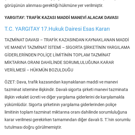
görüşünün alınması gerektiği hükmüne yer verilmiştir.
YARGITAY: TRAFİK KAZASI MADDİ MANEVİ ALACAK DAVASI
T.C. YARGITAY 17.Hukuk Dairesi Esas Kararı
TAZMİNAT DAVASI – TRAFİK KAZASINDAN KAYNAKLANAN MADDİ
VE MANEVİ TAZMİNAT İSTEMİ – SİGORTA ŞİRKETİNİN YARGILAMA
GİDERLERİNDEN POLİÇE LİMİTİNİN TOPLAM TAZMİNAT
MİKTARINA ORANI DAHİLİNDE SORUMLULUĞUNA KARAR
VERİLMESİ – HÜKMÜN BOZULDUĞU
ÖZET: Dava, trafik kazasından kaynaklanan maddi ve manevi
tazminat istemine ilişkindir. Davalı sigorta şirketi manevi tazminata
ilişkin vekalet ücreti ve diğer yargılama giderlerini de karşılamakla
yükümlüdür. Sigorta şirketinin yargılama giderlerinden poliçe
limitinin toplam tazminat miktarına oranı dahilinde sorumluluğuna
karar verilmesi gerekirken tamamından diğer davalı S. T.’nin sorumlu
tutulması doğru görülmemiştir.