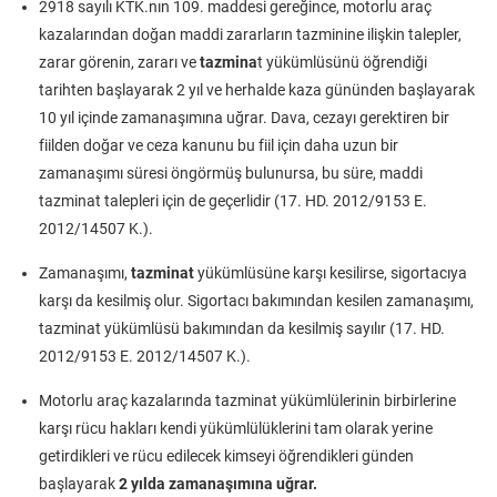
2918 sayılı KTK.nın 109. maddesi gereğince, motorlu araç
kazalarından doğan maddi zararların tazminine ilişkin talepler,
zarar görenin, zararı ve
tazmina
t yükümlüsünü öğrendiği
tarihten başlayarak 2 yıl ve herhalde kaza gününden başlayarak
10 yıl içinde zamanaşımına uğrar. Dava, cezayı gerektiren bir
fiilden doğar ve ceza kanunu bu fiil için daha uzun bir
zamanaşımı süresi öngörmüş bulunursa, bu süre, maddi
tazminat talepleri için de geçerlidir (17. HD. 2012/9153 E.
2012/14507 K.).
Zamanaşımı,
tazminat
yükümlüsüne karşı kesilirse, sigortacıya
karşı da kesilmiş olur. Sigortacı bakımından kesilen zamanaşımı,
tazminat yükümlüsü bakımından da kesilmiş sayılır (17. HD.
2012/9153 E. 2012/14507 K.).
Motorlu araç kazalarında tazminat yükümlülerinin birbirlerine
karşı rücu hakları kendi yükümlülüklerini tam olarak yerine
getirdikleri ve rücu edilecek kimseyi öğrendikleri günden
başlayarak
2 yılda zamanaşımına uğrar.