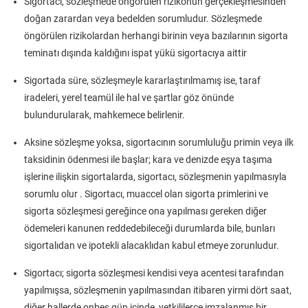
Sigortacı, sözleşmede öngörülen rizikonun gerçekleşmesinden
doğan zarardan veya bedelden sorumludur. Sözleşmede
öngörülen rizikolardan herhangi birinin veya bazılarının sigorta
teminatı dışında kaldığını ispat yükü sigortacıya aittir
Sigortada süre, sözleşmeyle kararlaştırılmamış ise, taraf
iradeleri, yerel teamül ile hal ve şartlar göz önünde
bulundurularak, mahkemece belirlenir.
Aksine sözleşme yoksa, sigortacının sorumluluğu primin veya ilk
taksidinin ödenmesi ile başlar; kara ve denizde eşya taşıma
işlerine ilişkin sigortalarda, sigortacı, sözleşmenin yapılmasıyla
sorumlu olur . Sigortacı, muaccel olan sigorta primlerini ve
sigorta sözleşmesi gereğince ona yapılması gereken diğer
ödemeleri kanunen reddedebileceği durumlarda bile, bunları
sigortalıdan ve ipotekli alacaklıdan kabul etmeye zorunludur.
Sigortacı; sigorta sözleşmesi kendisi veya acentesi tarafından
yapılmışsa, sözleşmenin yapılmasından itibaren yirmi dört saat,
diğer hallerde onbeş gün içinde, yetkililerce imzalanmış bir