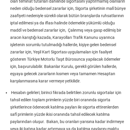
olan teminat tutarları dâhilinde sigortasını yaptırmamış olanların
neden olduğu bedensel zararlar için, Sigorta şirketinin malî bünye
zaafiyeti nedeniyle sürekli olarak bütün branşlarda ruhsatlarının
iptal edilmesi ya da iflası halinde ödemekle yükümlü olduğu
maddî ve bedensel zararlar için, Çalınmış veya gasp edilmiş bir
aracın karıştığı kazada, Karayolları Trafik Kanunu uyarınca
işletenin sorumlu tutulmadığı hallerde, kişiye gelen bedensel
zararlar için, Yeşil Kart Sigortası uygulamaları için faaliyet
gösteren Türkiye Motorlu Taşıt Bürosunca yapılacak ödemeler
için, başvurulabilir. Bakanlar Kurulu, gerekli görülen hallerde,
eşyaya gelecek zararların kısmen veya tamamen Hesaptan
karşılanmasına karar vermeye yetkilidir.
Hesabın gelirleri; birinci fıkrada belirtilen zorunlu sigortalar için
tahsil edilen toplam primlerin yüzde biri oranında sigorta
şirketlerince ödenecek katılma payları ile sigorta ettirenlerden
safî primlerin yüzde ikisi oranında tahsil edilecek katılma
paylarından oluşur. Bakan, bu oranları yarısına kadar indirmeye
veya iki katına kadar artırmaya ya da katılma paylarını maktu