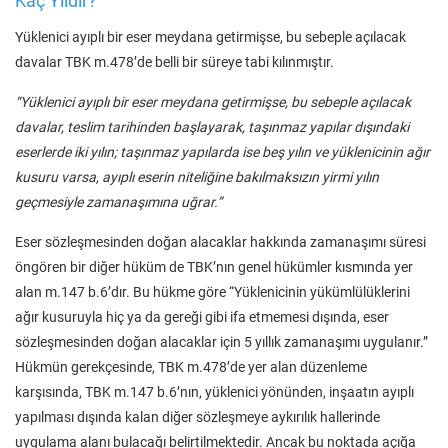
Kaç Yıldır?
Yüklenici ayıplı bir eser meydana getirmişse, bu sebeple açılacak
davalar TBK m.478’de belli bir süreye tabi kılınmıştır.
“Yüklenici ayıplı bir eser meydana getirmişse, bu sebeple açılacak
davalar, teslim tarihinden başlayarak, taşınmaz yapılar dışındaki
eserlerde iki yılın; taşınmaz yapılarda ise beş yılın ve yüklenicinin ağır
kusuru varsa, ayıplı eserin niteliğine bakılmaksızın yirmi yılın
geçmesiyle zamanaşımına uğrar.”
Eser sözleşmesinden doğan alacaklar hakkında zamanaşımı süresi
öngören bir diğer hüküm de TBK’nın genel hükümler kısmında yer
alan m.147 b.6’dır. Bu hükme göre “Yüklenicinin yükümlülüklerini
ağır kusuruyla hiç ya da gereği gibi ifa etmemesi dışında, eser
sözleşmesinden doğan alacaklar için 5 yıllık zamanaşımı uygulanır.”
Hükmün gerekçesinde, TBK m.478’de yer alan düzenleme
karşısında, TBK m.147 b.6’nın, yüklenici yönünden, inşaatın ayıplı
yapılması dışında kalan diğer sözleşmeye aykırılık hallerinde
uygulama alanı bulacağı belirtilmektedir. Ancak bu noktada açığa