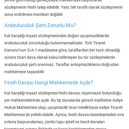
sözleşmenin feshi talep edebilir. Yani, tek taraflı olarak sözleşmenin
sona erdirilmesi mümkün değildir.
Arabuluculuk Şartı Zorunlu Mu?
Kat karşılığı inşaat sözleşmesinden doğan uyuşmazlıklarda
arabuluculuk zorunluluğu bulunmamaktadır. Türk Ticaret
Kanunu’nun 5/A-1 maddesine göre, taraflardan biri tacir olmadığı
sürece ticari dava olarak kabul edilmeyen bu tür sözleşmelerde
arabuluculuk şartı aranmaz. Taraflar anlaşmazlıklarını doğrudan
mahkemeye taşıyabilir.
Fesih Davası Hangi Mahkemede Açılır?
Kat karşılığı inşaat sözleşmesi feshi davası, taşınmazın bulunduğu
yer mahkemelerinde açılır. Bu tip davalarda görevli mahkeme Asliye
Hukuk Mahkemesi olup, uyuşmazlık ticari nitelikteyse Asliye Ticaret
Mahkemesi de yetkili olabilir. Ayrıca, fesih davası kesinleşmeden icra
yoluna başvurulamaz, çünkü tapu iptali ve tescil davaları
taşınmazın aynına ilişkindir ve karar kesinleşmeden icraya