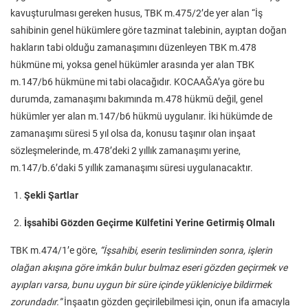
kavuşturulması gereken husus, TBK m.475/2’de yer alan “İş
sahibinin genel hükümlere göre tazminat talebinin, ayıptan doğan
hakların tabi olduğu zamanaşımını düzenleyen TBK m.478
hükmüne mi, yoksa genel hükümler arasında yer alan TBK
m.147/b6 hükmüne mi tabi olacağıdır. KOCAAĞA’ya göre bu
durumda, zamanaşımı bakımında m.478 hükmü değil, genel
hükümler yer alan m.147/b6 hükmü uygulanır. İki hükümde de
zamanaşımı süresi 5 yıl olsa da, konusu taşınır olan inşaat
sözleşmelerinde, m.478’deki 2 yıllık zamanaşımı yerine,
m.147/b.6’daki 5 yıllık zamanaşımı süresi uygulanacaktır.
Şekli Şartlar
İşsahibi Gözden Geçirme Külfetini Yerine Getirmiş Olmalı
TBK m.474/1’e göre,
“İşsahibi, eserin tesliminden sonra, işlerin
olağan akışına göre imkân bulur bulmaz eseri gözden geçirmek ve
ayıpları varsa, bunu uygun bir süre içinde yükleniciye bildirmek
zorundadır.”
İnşaatın gözden geçirilebilmesi için, onun ifa amacıyla