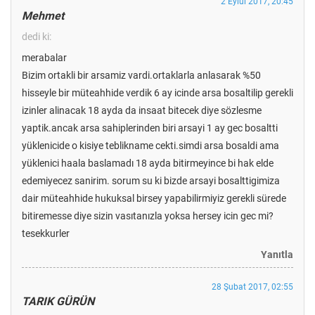
2 Eylül 2017, 20:45
Mehmet
dedi ki:
merabalar
Bizim ortakli bir arsamiz vardi.ortaklarla anlasarak %50
hisseyle bir müteahhide verdik 6 ay icinde arsa bosaltilip gerekli
izinler alinacak 18 ayda da insaat bitecek diye sözlesme
yaptik.ancak arsa sahiplerinden biri arsayi 1 ay gec bosaltti
yüklenicide o kisiye teblikname cekti.simdi arsa bosaldi ama
yüklenici haala baslamadı 18 ayda bitirmeyince bi hak elde
edemiyecez sanirim. sorum su ki bizde arsayi bosalttigimiza
dair müteahhide hukuksal birsey yapabilirmiyiz gerekli sürede
bitiremesse diye sizin vasıtanızla yoksa hersey icin gec mi?
tesekkurler
Yanıtla
28 Şubat 2017, 02:55
TARIK GÜRÜN