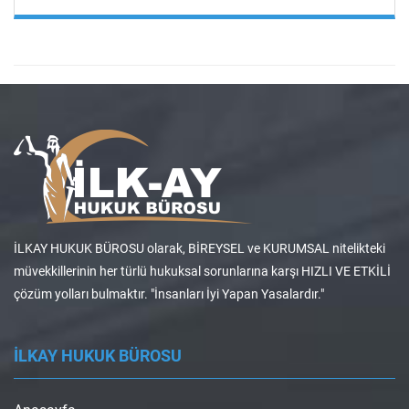
İLKAY HUKUK BÜROSU olarak, BİREYSEL ve KURUMSAL nitelikteki
müvekkillerinin her türlü hukuksal sorunlarına karşı HIZLI VE ETKİLİ
çözüm yolları bulmaktır. "İnsanları İyi Yapan Yasalardır."
İLKAY HUKUK BÜROSU