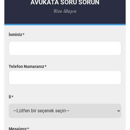
AVUKATA SORU SORUN
Bize Ulaşın
İsminiz
*
Telefon Numaranız
*
İl
*
Mesajınız
*