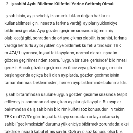
İş sahibi Ayıbı Bildirme Külfetini Yerine Getirmiş Olmalı
İş sahibinin, ayıp sebebiyle sorumluluktan doğan haklarını
kullanabilmesi için, inşaatta farkına vardığı ayıpları yükleniciye
bildirmesi gerekir. Ayıp gözden geçirme sırasında öğrenilmiş
olabileceği gibi, sonradan da ortaya çıkmış olabilir. İş sahibi, farkına
vardığı her türlü ayıbı yükleniciye bildirmek külfeti altındadır. TBK
m.474/1 uyarınca, inşaattaki ayıpların, normal olarak inşaatın
gözden geçirilmesinden sonra, “uygun bir süre içerisinde” bildirmesi
gerekir. Ancak gözden geçirmeden önce veya gözden geçirmenin
başlangıcında açıkça belli olan ayıplarda, gözden geçirme işinin
tamamlanması beklenmeden, hemen ayıp bildiriminde bulunmalıdır.
İş sahibi tarafından usulüne uygun gözden geçirme sırasında tespit
edilemeyip, sonradan ortaya çıkan ayıplar gizli ayıptır. Bu ayıplar
bakımından da iş sahibinin bildirim külfeti söz konusudur. Nitekim
TBK m.477/3’e göre inşaattaki ayıp sonradan ortaya çıkarsa iş
sahibi “gecikmeksizin” durumu yükleniciye bildirmek zorundadır; aksi
takdirde inşaatı kabul etmiş sayılır. Gizli ayıp söz konusu olsa bile,