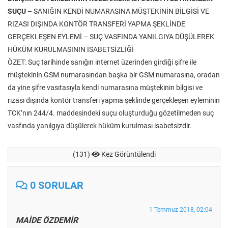
SUÇU
– SANIĞIN KENDİ NUMARASINA MÜŞTEKİNİN BİLGİSİ VE
RIZASI DIŞINDA KONTÖR TRANSFERİ YAPMA ŞEKLİNDE
GERÇEKLEŞEN EYLEMİ – SUÇ VASFINDA YANILGIYA DÜŞÜLEREK
HÜKÜM KURULMASININ İSABETSİZLİĞİ
ÖZET: Suç tarihinde sanığın internet üzerinden girdiği şifre ile
müştekinin GSM numarasından başka bir GSM numarasına, oradan
da yine şifre vasıtasıyla kendi numarasına müştekinin bilgisi ve
rızası dışında kontör transferi yapma şeklinde gerçekleşen eyleminin
TCK’nın 244/4. maddesindeki suçu oluşturduğu gözetilmeden suç
vasfında yanılgıya düşülerek hüküm kurulması isabetsizdir.
(131)
Kez Görüntülendi
0 SORULAR
1 Temmuz 2018, 02:04
MAİDE ÖZDEMİR