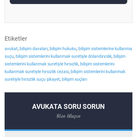
Etiketler
avukat
,
bilişim davaları
,
bilişim hukuku
,
bilişim sistemlerine kullanma
suçu
,
bilişim sistemlerini kullanmak suretiyle dolandırıcılık
,
bilişim
sistemlerini kullanmak suretiyle hırsızlık
,
bilişim sistemlerini
kullanmak suretiyle hırsızlık cezası
,
bilişim sistemlerini kullanmak
suretiyle hırsızlık suçu şikayet
,
bilişim suçları
AVUKATA SORU SORUN
Bize Ulaşın