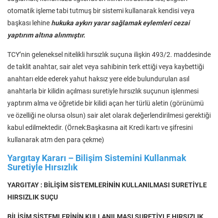
otomatik işleme tabi tutmuş bir sistemi kullanarak kendisi veya
başkası lehine
hukuka aykırı yarar sağlamak eylemleri cezai
yaptırım altına alınmıştır.
TCY’nin geleneksel nitelikli hırsızlık suçuna ilişkin 493/2. maddesinde
de taklit anahtar, sair alet veya sahibinin terk ettiği veya kaybettiği
anahtarı elde ederek yahut haksız yere elde bulundurulan asıl
anahtarla bir kilidin açılması suretiyle hırsızlık suçunun işlenmesi
yaptırım alma ve öğretide bir kilidi açan her türlü aletin (görünümü
ve özelliği ne olursa olsun) sair alet olarak değerlendirilmesi gerektiği
kabul edilmektedir. (Örnek:Başkasına ait Kredi kartı ve şifresini
kullanarak atm den para çekme)
Yargıtay Kararı – Bilişim Sistemini Kullanmak
Suretiyle Hırsızlık
YARGITAY : BİLİŞİM SİSTEMLERİNİN KULLANILMASI SURETİYLE
HIRSIZLIK SUÇU
BİLİŞİM SİSTEMLERİNİN KULLANILMASI SURETİYLE HIRSIZLIK