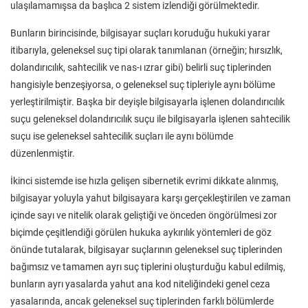
ulaşılamamışsa da başlıca 2 sistem izlendiği görülmektedir.
Bunların birincisinde, bilgisayar suçları koruduğu hukuki yarar
itibarıyla, geleneksel suç tipi olarak tanımlanan (örneğin; hırsızlık,
dolandırıcılık, sahtecilik ve nas-ı ızrar gibi) belirli suç tiplerinden
hangisiyle benzeşiyorsa, o geleneksel suç tipleriyle aynı bölüme
yerleştirilmiştir. Başka bir deyişle bilgisayarla işlenen dolandırıcılık
suçu geleneksel dolandırıcılık suçu ile bilgisayarla işlenen sahtecilik
suçu ise geleneksel sahtecilik suçları ile aynı bölümde
düzenlenmiştir.
İkinci sistemde ise hızla gelişen sibernetik evrimi dikkate alınmış,
bilgisayar yoluyla yahut bilgisayara karşı gerçekleştirilen ve zaman
içinde sayı ve nitelik olarak geliştiği ve önceden öngörülmesi zor
biçimde çeşitlendiği görülen hukuka aykırılık yöntemleri de göz
önünde tutalarak, bilgisayar suçlarının geleneksel suç tiplerinden
bağımsız ve tamamen ayrı suç tiplerini oluşturduğu kabul edilmiş,
bunların ayrı yasalarda yahut ana kod niteliğindeki genel ceza
yasalarında, ancak geleneksel suç tiplerinden farklı bölümlerde