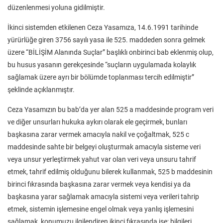
düzenlenmesi yoluna gidilmiştir.
İkinci sistemden etkilenen Ceza Yasamıza, 14.6.1991 tarihinde
yürürlüğe giren 3756 sayılı yasa ile 525. maddeden sonra gelmek
üzere “BİLİŞİM Alanında Suçlar” başlıklı onbirinci bab eklenmiş olup,
bu husus yasanın gerekçesinde “suçların uygulamada kolaylık
sağlamak üzere ayrı bir bölümde toplanması tercih edilmiştir”
şeklinde açıklanmıştır.
Ceza Yasamızın bu bab’da yer alan 525 a maddesinde program veri
ve diğer unsurları hukuka aykırı olarak ele geçirmek, bunları
başkasına zarar vermek amacıyla nakil ve çoğaltmak, 525 c
maddesinde sahte bir belgeyi oluşturmak amacıyla sisteme veri
veya unsur yerleştirmek yahut var olan veri veya unsuru tahrif
etmek, tahrif edilmiş olduğunu bilerek kullanmak, 525 b maddesinin
birinci fıkrasında başkasına zarar vermek veya kendisi ya da
başkasına yarar sağlamak amacıyla sistemi veya verileri tahrip
etmek, sistemin işlemesine engel olmak veya yanlış işlemesini
sağlamak, konumuzu ilgilendiren ikinci fıkrasında ise; bilgileri