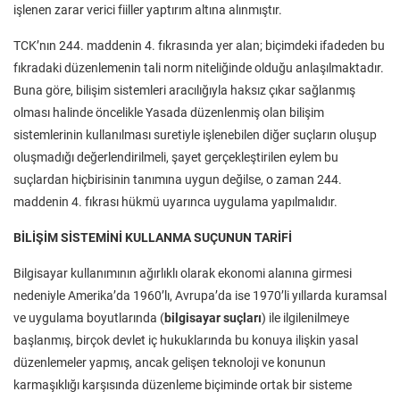
işlenen zarar verici fiiller yaptırım altına alınmıştır.
TCK’nın 244. maddenin 4. fıkrasında yer alan; biçimdeki ifadeden bu
fıkradaki düzenlemenin tali norm niteliğinde olduğu anlaşılmaktadır.
Buna göre, bilişim sistemleri aracılığıyla haksız çıkar sağlanmış
olması halinde öncelikle Yasada düzenlenmiş olan bilişim
sistemlerinin kullanılması suretiyle işlenebilen diğer suçların oluşup
oluşmadığı değerlendirilmeli, şayet gerçekleştirilen eylem bu
suçlardan hiçbirisinin tanımına uygun değilse, o zaman 244.
maddenin 4. fıkrası hükmü uyarınca uygulama yapılmalıdır.
BİLİŞİM SİSTEMİNİ KULLANMA SUÇUNUN TARİFİ
Bilgisayar kullanımının ağırlıklı olarak ekonomi alanına girmesi
nedeniyle Amerika’da 1960’lı, Avrupa’da ise 1970’li yıllarda kuramsal
ve uygulama boyutlarında (
bilgisayar suçları
) ile ilgilenilmeye
başlanmış, birçok devlet iç hukuklarında bu konuya ilişkin yasal
düzenlemeler yapmış, ancak gelişen teknoloji ve konunun
karmaşıklığı karşısında düzenleme biçiminde ortak bir sisteme