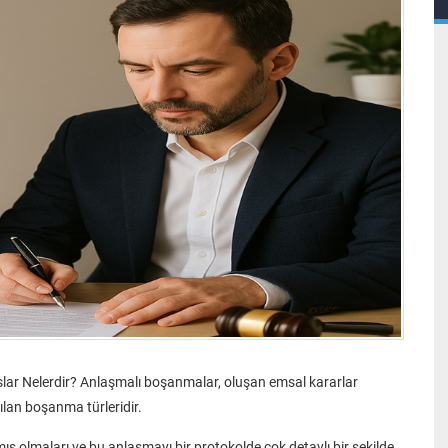
ar Nelerdir? Anlaşmalı boşanmalar, oluşan emsal kararlar
şılan boşanma türleridir.
olmaları ve bu anlaşmayı bir protokolde çok detaylı bir şekilde