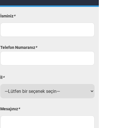
İsminiz
*
Telefon Numaranız
*
İl
*
Mesajınız
*