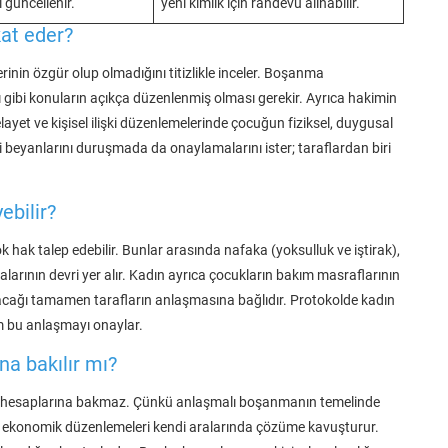
dı güncellenir.
yeni kimlik için randevu alınabilir.
at eder?
inin özgür olup olmadığını titizlikle inceler. Boşanma
 gibi konuların açıkça düzenlenmiş olması gerekir. Ayrıca hakimin
ayet ve kişisel ilişki düzenlemelerinde çocuğun fiziksel, duygusal
ki beyanlarını duruşmada da onaylamalarını ister; taraflardan biri
ebilir?
ak talep edebilir. Bunlar arasında nafaka (yoksulluk ve iştirak),
arının devri yer alır. Kadın ayrıca çocukların bakım masraflarının
nılacağı tamamen tarafların anlaşmasına bağlıdır. Protokolde kadın
kim bu anlaşmayı onaylar.
a bakılır mı?
 hesaplarına bakmaz. Çünkü anlaşmalı boşanmanın temelinde
mı ve ekonomik düzenlemeleri kendi aralarında çözüme kavuşturur.