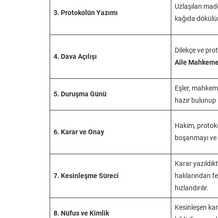
Uzlaşılan madde
3. Protokolün Yazımı
kağıda dökülür
Dilekçe ve pro
4. Dava Açılışı
Aile Mahkeme
Eşler, mahke
5. Duruşma Günü
hazır bulunup 
Hakim, protok
6. Karar ve Onay
boşanmayı ve 
Karar yazıldık
7. Kesinleşme Süreci
haklarından fe
hızlandırılır.
Kesinleşen ka
8. Nüfus ve Kimlik