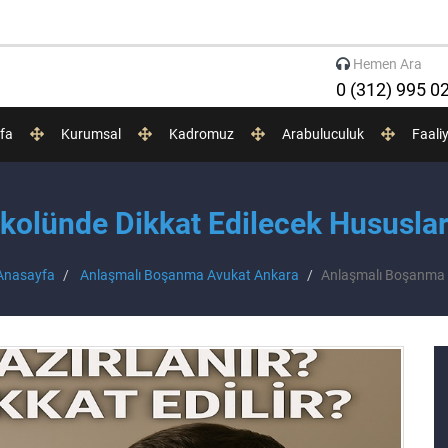
Hemen Ara
0 (312) 995 0
fa
Kurumsal
Kadromuz
Arabuluculuk
Faali
olünde Dikkat Edilecek Hususlar
nasayfa
Anlaşmalı Boşanma Avukat Ankara
Anlaşmalı Boşanma P