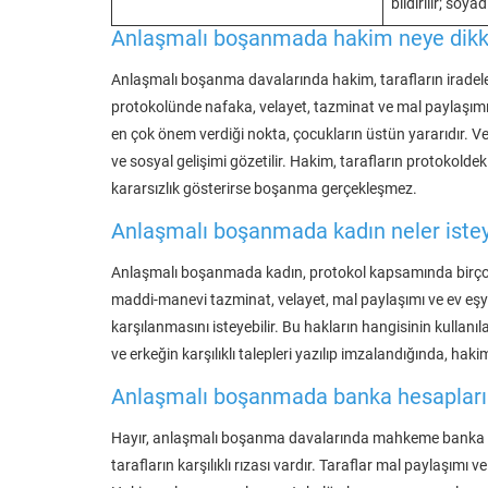
bildirilir; soya
Anlaşmalı boşanmada hakim neye dikk
Anlaşmalı boşanma davalarında hakim, tarafların iradeler
protokolünde nafaka, velayet, tazminat ve mal paylaşımı
en çok önem verdiği nokta, çocukların üstün yararıdır. Vel
ve sosyal gelişimi gözetilir. Hakim, tarafların protokolde
kararsızlık gösterirse boşanma gerçekleşmez.
Anlaşmalı boşanmada kadın neler istey
Anlaşmalı boşanmada kadın, protokol kapsamında birçok h
maddi-manevi tazminat, velayet, mal paylaşımı ve ev eşyal
karşılanmasını isteyebilir. Bu hakların hangisinin kulla
ve erkeğin karşılıklı talepleri yazılıp imzalandığında, ha
Anlaşmalı boşanmada banka hesapların
Hayır, anlaşmalı boşanma davalarında mahkeme banka
tarafların karşılıklı rızası vardır. Taraflar mal paylaşı