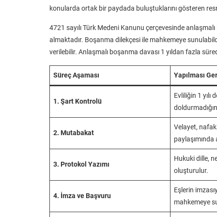
konularda ortak bir paydada buluştuklarını gösteren resmi
4721 sayılı Türk Medeni Kanunu çerçevesinde anlaşmalı 
almaktadır. Boşanma dilekçesi ile mahkemeye sunulabil
verilebilir. Anlaşmalı boşanma davası 1 yıldan fazla süredi
Süreç Aşaması
Yapılması Ge
Evliliğin 1 yılı
1. Şart Kontrolü
doldurmadığına
Velayet, nafak
2. Mutabakat
paylaşımında a
Hukuki dille, n
3. Protokol Yazımı
oluşturulur.
Eşlerin imzası
4. İmza ve Başvuru
mahkemeye su