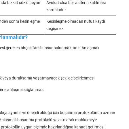
da bizzat sözlü beyan
Avukat olsa bile asillerin katılması
zorunludur.
inden sonra kesinleşme
Kesinleşme olmadan nüfus kaydı
değişmez.
rlanmalıdır?
si gereken birçok farklı unsur bulunmaktadır. Anlaşmalı
ık veya duraksama yaşatmayacak şekilde belirlenmesi
mlerle anlaşma sağlanması
ldukça ayrıntılı ve önemli olduğu için boşanma protokolünün uzman
r. Anlaşmalı boşanma protokolü yazılı olarak mahkemeye
ek protokolün uygun biçimde hazırlandığına kanaat getirmesi