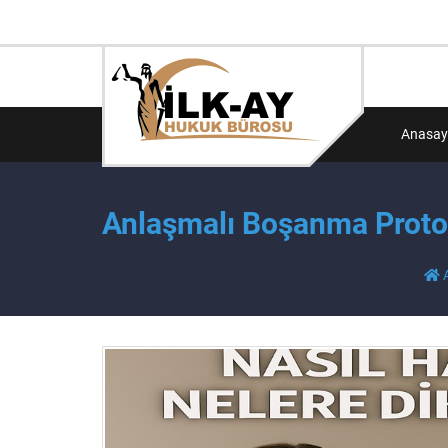
Anasay
Anlaşmalı Boşanma Protok
A