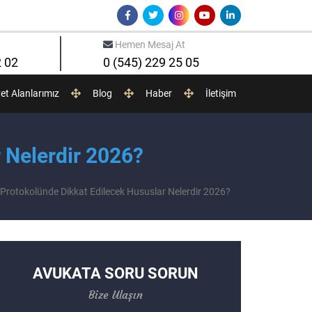
Hemen Mesaj At
2 02
0 (545) 229 25 05
yet Alanlarımız
Blog
Haber
İletişim
 Nelerdir 2026?
rotokolünde Dikkat Edilecek Hususlar Nelerdir 2026?
AVUKATA SORU SORUN
Bize Ulaşın