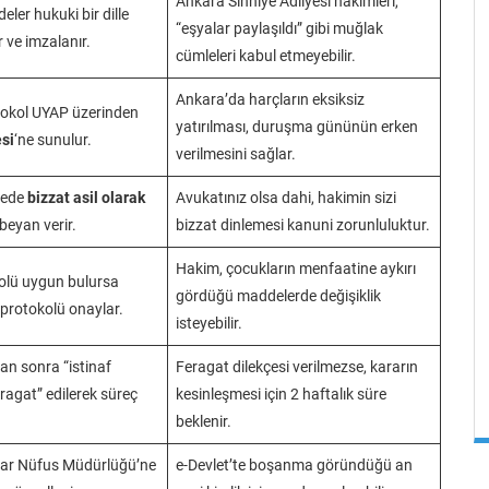
Ankara Sıhhiye Adliyesi hakimleri,
ler hukuki bir dille
“eşyalar paylaşıldı” gibi muğlak
 ve imzalanır.
cümleleri kabul etmeyebilir.
Ankara’da harçların eksiksiz
tokol UYAP üzerinden
yatırılması, duruşma gününün erken
si
‘ne sunulur.
verilmesini sağlar.
mede
bizzat asil olarak
Avukatınız olsa dahi, hakimin sizi
beyan verir.
bizzat dinlemesi kanuni zorunluluktur.
Hakim, çocukların menfaatine aykırı
olü uygun bulursa
gördüğü maddelerde değişiklik
protokolü onaylar.
isteyebilir.
tan sonra “istinaf
Feragat dilekçesi verilmezse, kararın
ragat” edilerek süreç
kesinleşmesi için 2 haftalık süre
beklenir.
rar Nüfus Müdürlüğü’ne
e-Devlet’te boşanma göründüğü an