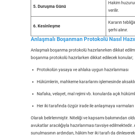
Hakim huzurun
5. Duruşma Günü
verilir.
Kararın tebliğ
6. Kesinleşme
şerhi alınır.
Anlaşmalı Boşanman Protokolü Nasıl Hazı
Anlaşmalı boşanma protokolü hazırlanırken dikkat edilme
boşanma protokolü hazırlarken dikkat edilecek konular;
Protokolün yasaya ve ahlaka uygun hazırlanması
Hükümlerin, mahkeme kararlarını işlemesinde aksakl
Nafaka, velayet, mal rejimi vb. konularda açık hükü
Her iki tarafında özgür irade ile anlaşmaya varmaları
Olarak belirlenmiştir. Niteliği ve kapsamı bakımından o
avukatlar aracılığıyla hazırlanması tavsiye edilmektedi
sunulmasının ardından, hâkim her iki tarafı da dinleyer