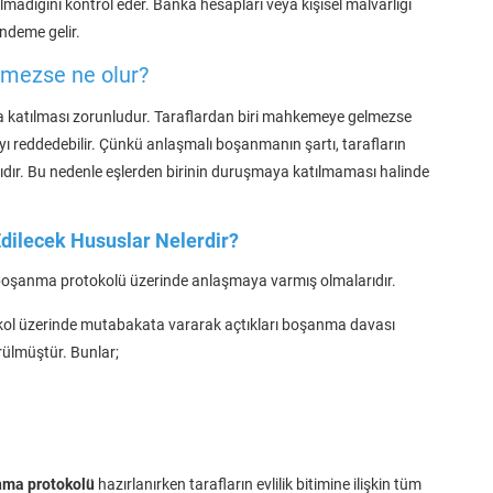
adığını kontrol eder. Banka hesapları veya kişisel malvarlığı
ndeme gelir.
lmezse ne olur?
 katılması zorunludur. Taraflardan biri mahkemeye gelmezse
 reddedebilir. Çünkü anlaşmalı boşanmanın şartı, tarafların
ıdır. Bu nedenle eşlerden birinin duruşmaya katılmaması halinde
dilecek Hususlar Nelerdir?
n boşanma protokolü üzerinde anlaşmaya varmış olmalarıdır.
kol üzerinde mutabakata vararak açtıkları boşanma davası
rülmüştür. Bunlar;
nma protokolü
hazırlanırken tarafların evlilik bitimine ilişkin tüm