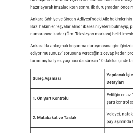
hazırlayarak imzaladıktan sonra, ilk duruşmadan önce 
Ankara Sıhhiye ve Sincan Adliyesi’ndeki Aile hakimlerini
Bazı hakimler, ‘eşyalar alındı’ ibaresini yeterli bulmayıp,
numarasına kadar (Örn: Televizyon markası) belirtilmesini
Ankara’da anlaşmalı boşanma duruşmasına girdiğinizde,
ediyor musunuz?’ sorusuna vereceğiniz cevap kadar, pro
taranmış haliyle uyuşması da sürecin 10 dakika içinde bi
Yapılacak İşl
Süreç Aşaması
Detayları
Evliliğin en az
1. Ön Şart Kontrolü
şartı kontrol ed
Velayet, nafak
2. Mutabakat ve Taslak
paylaşımında t