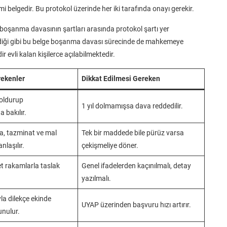
 belgedir. Bu protokol üzerinde her iki tarafında onayı gerekir.
boşanma davasının şartları arasında protokol şartı yer
diği gibi bu belge boşanma davası sürecinde de mahkemeye
r evli kalan kişilerce açılabilmektedir.
rekenler
Dikkat Edilmesi Gereken
 doldurup
1 yıl dolmamışsa dava reddedilir.
 bakılır.
a, tazminat ve mal
Tek bir maddede bile pürüz varsa
nlaşılır.
çekişmeliye döner.
et rakamlarla taslak
Genel ifadelerden kaçınılmalı, detay
yazılmalı.
yla dilekçe ekinde
UYAP üzerinden başvuru hızı artırır.
nulur.