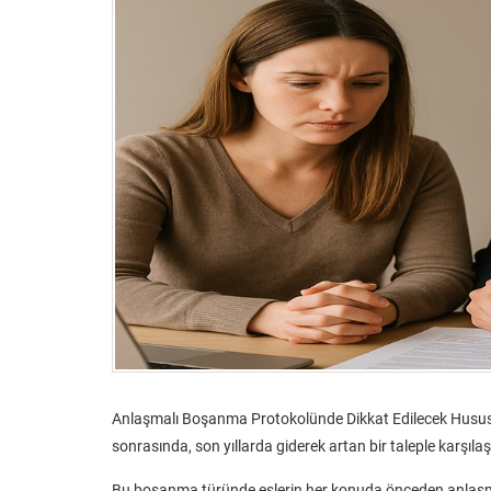
Anlaşmalı Boşanma Protokolünde Dikkat Edilecek Hususl
sonrasında, son yıllarda giderek artan bir taleple karşıla
Bu boşanma türünde eşlerin her konuda önceden anlaşmış 