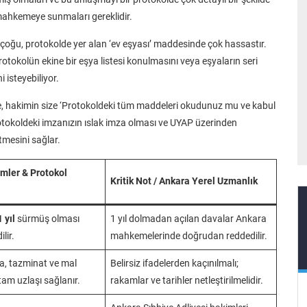
mahkemeye sunmaları gereklidir.
n çoğu, protokolde yer alan ‘ev eşyası’ maddesinde çok hassastır.
 protokolün ekine bir eşya listesi konulmasını veya eşyaların seri
 isteyebiliyor.
 hakimin size ‘Protokoldeki tüm maddeleri okudunuz mu ve kabul
tokoldeki imzanızın ıslak imza olması ve UYAP üzerinden
tmesini sağlar.
emler & Protokol
Kritik Not / Ankara Yerel Uzmanlık
1 yıl
sürmüş olması
1 yıl dolmadan açılan davalar Ankara
ilir.
mahkemelerinde doğrudan reddedilir.
a, tazminat ve mal
Belirsiz ifadelerden kaçınılmalı;
am uzlaşı sağlanır.
rakamlar ve tarihler netleştirilmelidir.