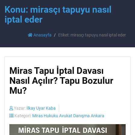
Konu: mirasçı tapuyu nasıl
iptal eder
Anasayfa
Etiket: mirasçı tapuyu nasıl iptal eder
Miras Tapu İptal Davası
Nasıl Açılır? Tapu Bozulur
Mu?
Yazar:
İlkay Uyar Kaba
Kategori:
Miras Hukuku Avukat Danışma Ankara