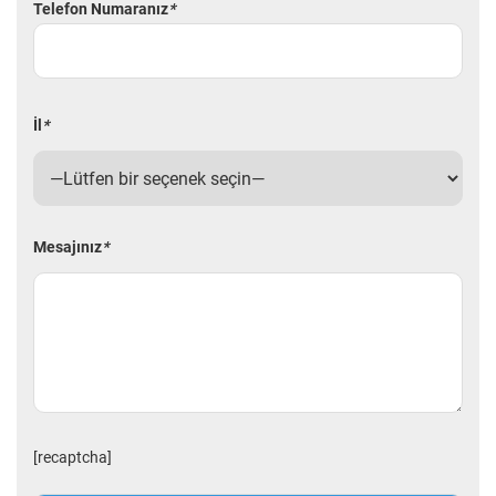
Telefon Numaranız
*
İl
*
Mesajınız
*
[recaptcha]