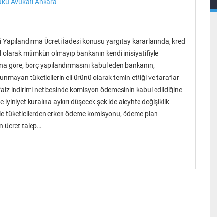
uku Avukatı Ankara
 Yapılandırma Ücreti İadesi konusu yargıtay kararlarında, kredi
 olarak mümkün olmayıp bankanın kendi inisiyatifiyle
sına göre, borç yapılandırmasını kabul eden bankanın,
mayan tüketicilerin eli ürünü olarak temin ettiği ve taraflar
 faiz indirimi neticesinde komisyon ödemesinin kabul edildiğine
iyiniyet kuralına aykırı düşecek şekilde aleyhte değişiklik
tiyle tüketicilerden erken ödeme komisyonu, ödeme plan
n ücret talep…