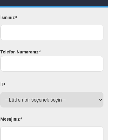
İsminiz
*
Telefon Numaranız
*
İl
*
Mesajınız
*