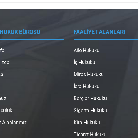
 HUKUK BÜROSU
FAALİYET ALANLARI
fa
Aile Hukuku
ızda
İş Hukuku
al
Miras Hukuku
İcra Hukuku
muz
Borçlar Hukuku
uculuk
Sigorta Hukuku
t Alanlarımız
Kira Hukuku
Ticaret Hukuku