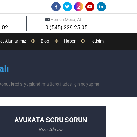
Hemen Mesaj At
2 02
0 (545) 229 25 05
yet Alanlarımız
Blog
Haber
İletişim
alı
 konut kredisi yapılandırma ücreti iadesi için ne yapmalı
AVUKATA SORU SORUN
Bize Ulaşın