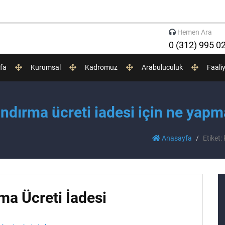
Hemen Ara
0 (312) 995 0
fa
Kurumsal
Kadromuz
Arabuluculuk
Faali
ndırma ücreti iadesi için ne yapm
Anasayfa
Etiket:
ma Ücreti İadesi