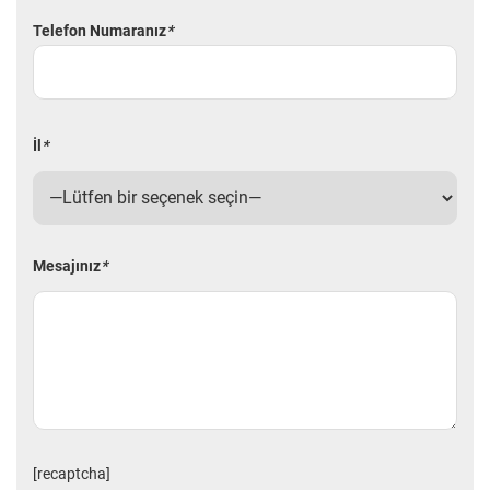
Telefon Numaranız
*
İl
*
Mesajınız
*
[recaptcha]