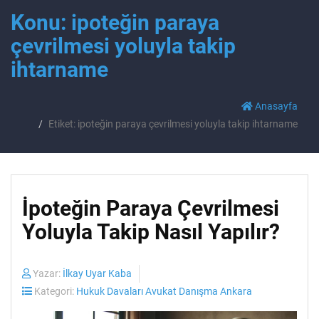
Konu: ipoteğin paraya
çevrilmesi yoluyla takip
ihtarname
Anasayfa
Etiket: ipoteğin paraya çevrilmesi yoluyla takip ihtarname
İpoteğin Paraya Çevrilmesi
Yoluyla Takip Nasıl Yapılır?
Yazar:
İlkay Uyar Kaba
Kategori:
Hukuk Davaları Avukat Danışma Ankara