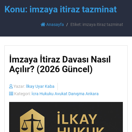
Konu: imzaya itiraz tazminat
Anasayfa
Etiket: imzaya itiraz tazminat
İmzaya İtiraz Davası Nasıl
Açılır? (2026 Güncel)
Yazar:
İlkay Uyar Kaba
Kategori:
İcra Hukuku Avukat Danışma Ankara