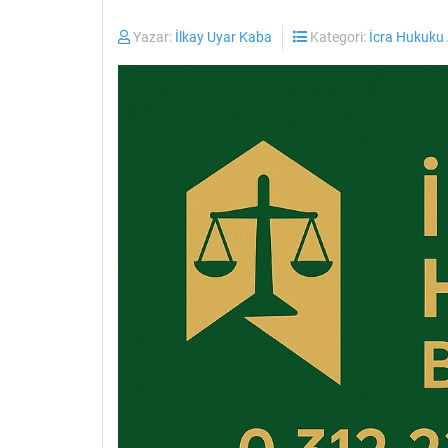
Yazar:
İlkay Uyar Kaba
Kategori:
İcra Hukuku