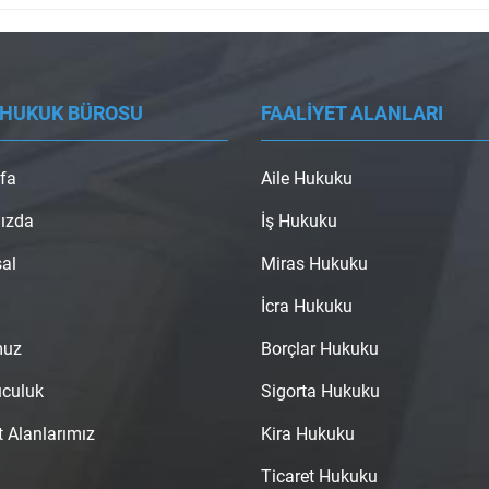
 HUKUK BÜROSU
FAALİYET ALANLARI
fa
Aile Hukuku
ızda
İş Hukuku
al
Miras Hukuku
İcra Hukuku
muz
Borçlar Hukuku
uculuk
Sigorta Hukuku
t Alanlarımız
Kira Hukuku
Ticaret Hukuku