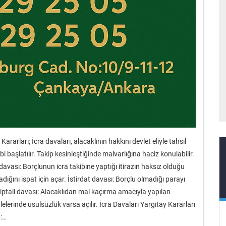
ararları; İcra davaları, alacaklının hakkını devlet eliyle tahsil
i başlatılır. Takip kesinleştiğinde malvarlığına haciz konulabilir.
i davası: Borçlunun icra takibine yaptığı itirazın haksız olduğu
madığını ispat için açar. İstirdat davası: Borçlu olmadığı parayı
n iptali davası: Alacaklıdan mal kaçırma amacıyla yapılan
ihalelerinde usulsüzlük varsa açılır. İcra Davaları Yargıtay Kararları
6:…