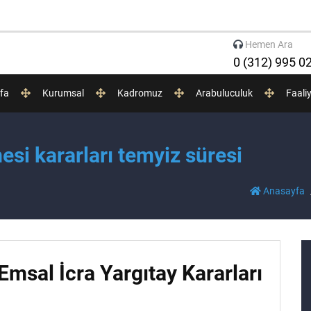
Hemen Ara
0 (312) 995 0
fa
Kurumsal
Kadromuz
Arabuluculuk
Faali
si kararları temyiz süresi
Anasayfa
 Emsal İcra Yargıtay Kararları