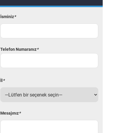
İsminiz
*
Telefon Numaranız
*
İl
*
Mesajınız
*