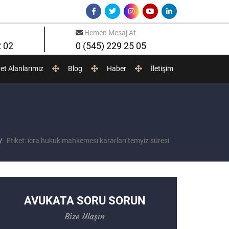
Hemen Mesaj At
2 02
0 (545) 229 25 05
yet Alanlarımız
Blog
Haber
İletişim
Etiket: icra hukuk mahkemesi kararları temyiz süresi
AVUKATA SORU SORUN
Bize Ulaşın