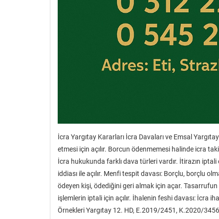
İcra Yargıtay Kararları İcra Davaları ve Emsal Yargıtay K
etmesi için açılır. Borcun ödenmemesi halinde icra takib
İcra hukukunda farklı dava türleri vardır. İtirazın iptal
iddiası ile açılır. Menfi tespit davası: Borçlu, borçlu ol
ödeyen kişi, ödediğini geri almak için açar. Tasarrufu
işlemlerin iptali için açılır. İhalenin feshi davası: İcra 
Örnekleri Yargıtay 12. HD, E.2019/2451, K.2020/345