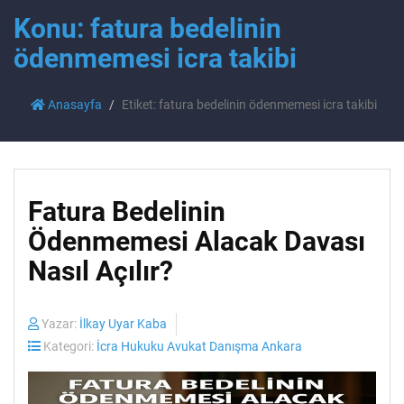
Konu: fatura bedelinin
ödenmemesi icra takibi
Anasayfa
Etiket: fatura bedelinin ödenmemesi icra takibi
Fatura Bedelinin
Ödenmemesi Alacak Davası
Nasıl Açılır?
Yazar:
İlkay Uyar Kaba
Kategori:
İcra Hukuku Avukat Danışma Ankara