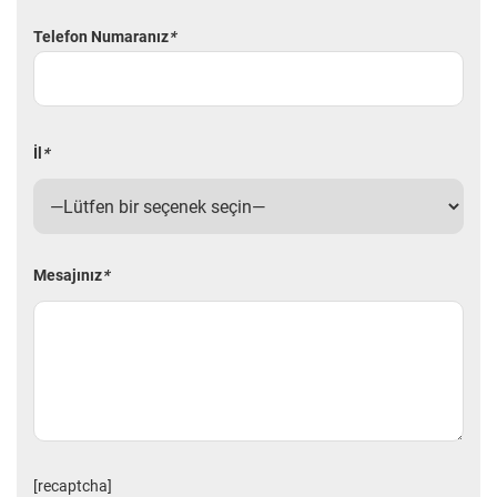
Telefon Numaranız
*
İl
*
Mesajınız
*
[recaptcha]