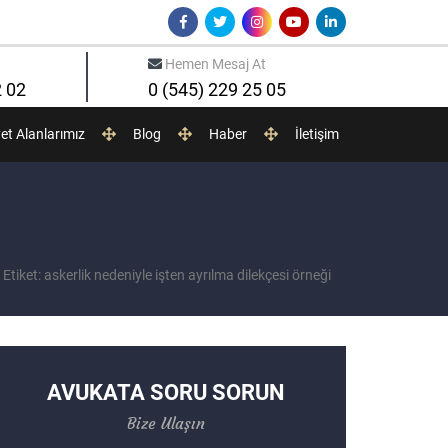
Hemen Mesaj At
2 02
0 (545) 229 25 05
yet Alanlarımız
Blog
Haber
İletişim
Etiket: askerlik nedeniyle işten ayrılma dilekçesi örneği
AVUKATA SORU SORUN
Bize Ulaşın