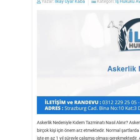
Yazar:
İlkay Uyar Kaba
Kategori:
İş Hukuku A
Askerlik Nedeniyle Kıdem Tazminatı Nasıl Alınır? Aske
birçok kişi için önem arz etmektedir. Normal şartlarda 
işte en az 1 yıl süreyle çalışmış olması gerekmektedir