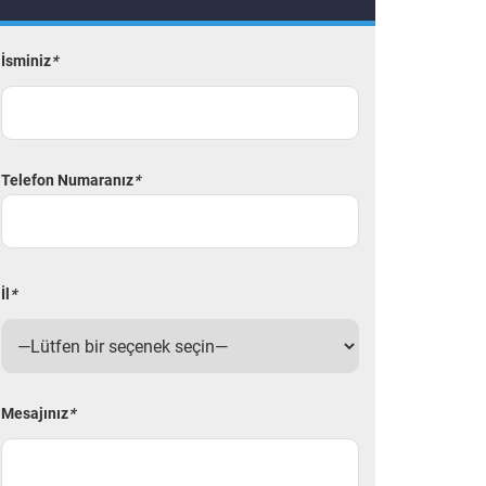
İsminiz
*
Telefon Numaranız
*
İl
*
Mesajınız
*