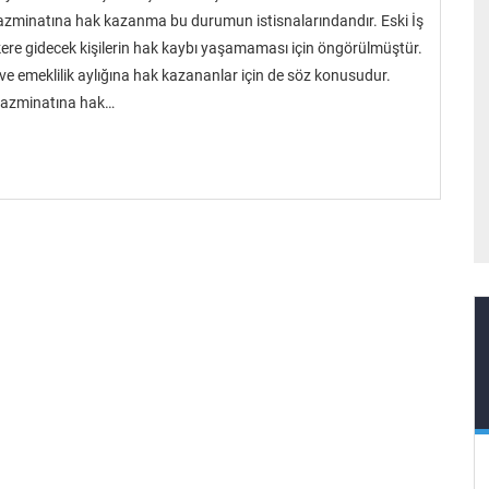
 tazminatına hak kazanma bu durumun istisnalarındandır. Eski İş
e gidecek kişilerin hak kaybı yaşamaması için öngörülmüştür.
 ve emeklilik aylığına hak kazananlar için de söz konusudur.
m tazminatına hak…