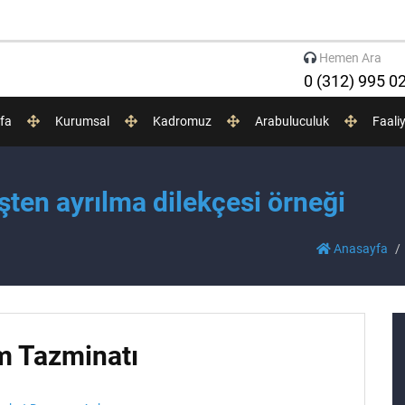
Hemen Ara
0 (312) 995 0
fa
Kurumsal
Kadromuz
Arabuluculuk
Faali
şten ayrılma dilekçesi örneği
Anasayfa
m Tazminatı