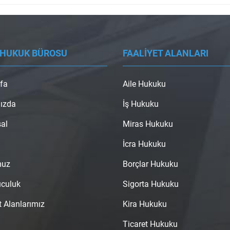
 HUKUK BÜROSU
FAALİYET ALANLARI
fa
Aile Hukuku
ızda
İş Hukuku
al
Miras Hukuku
İcra Hukuku
muz
Borçlar Hukuku
uculuk
Sigorta Hukuku
t Alanlarımız
Kira Hukuku
Ticaret Hukuku