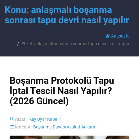
Konu: anlaşmalı boşanma
sonrası tapu devri nasıl yapılır
Anasayfa
Etiket: anlaşmalı boşanma sonrası tapu devri nasıl yapılır
Boşanma Protokolü Tapu
İptal Tescil Nasıl Yapılır?
(2026 Güncel)
Yazar:
İlkay Uyar Kaba
Kategori:
Boşanma Davası Avukat Ankara