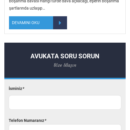
boşanma davası Hangi türde dava açılacağı, eşlerin boşanma
şartlarında uzlaşıp…
DEVAMINI OKU
AVUKATA SORU SORUN
Bize Ulaşın
İsminiz
*
Telefon Numaranız
*