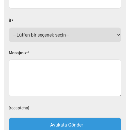
İl
*
Mesajınız
*
[recaptcha]