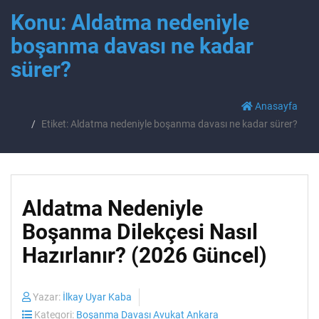
Konu: Aldatma nedeniyle
boşanma davası ne kadar
sürer?
Anasayfa
Etiket: Aldatma nedeniyle boşanma davası ne kadar sürer?
Aldatma Nedeniyle
Boşanma Dilekçesi Nasıl
Hazırlanır? (2026 Güncel)
Yazar:
İlkay Uyar Kaba
Kategori:
Boşanma Davası Avukat Ankara