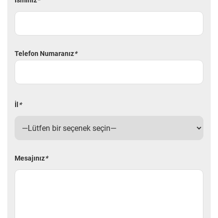
İsminiz
*
Telefon Numaranız
*
İl
*
Mesajınız
*