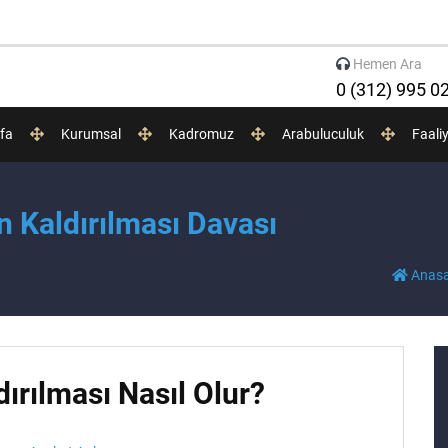
Hemen Ara
0 (312) 995 0
fa
Kurumsal
Kadromuz
Arabuluculuk
Faali
n Kaldırılması Davası
Anasa
dırılması Nasıl Olur?