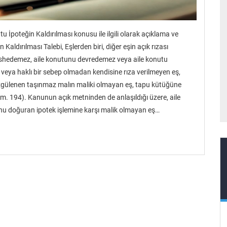
u İpoteğin Kaldırılması konusu ile ilgili olarak açıklama ve
 Kaldırılması Talebi, Eşlerden biri, diğer eşin açık rızası
i feshedemez, aile konutunu devredemez veya aile konutu
veya haklı bir sebep olmadan kendisine rıza verilmeyen eş,
 özgülenen taşınmaz malın maliki olmayan eş, tapu kütüğüne
MK. m. 194). Kanunun açık metninden de anlaşıldığı üzere, aile
nu doğuran ipotek işlemine karşı malik olmayan eş…