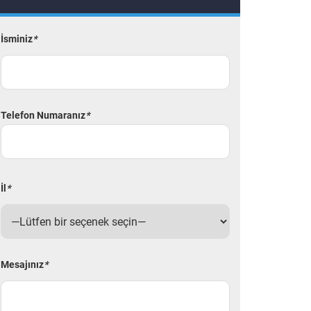
İsminiz
*
Telefon Numaranız
*
İl
*
Mesajınız
*