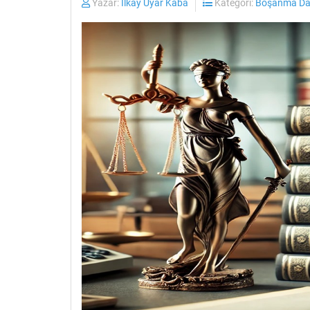
Yazar:
İlkay Uyar Kaba
Kategori:
Boşanma Dav