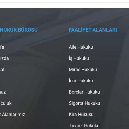
 HUKUK BÜROSU
FAALİYET ALANLARI
fa
Aile Hukuku
ızda
İş Hukuku
al
Miras Hukuku
İcra Hukuku
muz
Borçlar Hukuku
uculuk
Sigorta Hukuku
t Alanlarımız
Kira Hukuku
Ticaret Hukuku