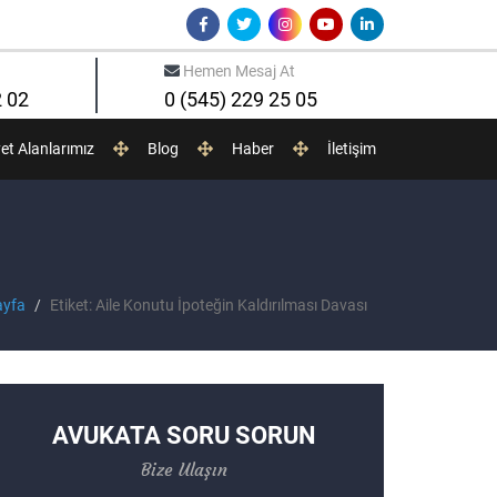
Hemen Mesaj At
2 02
0 (545) 229 25 05
yet Alanlarımız
Blog
Haber
İletişim
yfa
Etiket: Aile Konutu İpoteğin Kaldırılması Davası
AVUKATA SORU SORUN
Bize Ulaşın