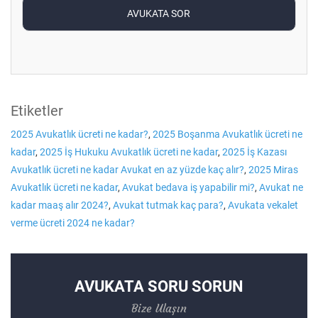
Etiketler
2025 Avukatlık ücreti ne kadar?
,
2025 Boşanma Avukatlık ücreti ne
kadar
,
2025 İş Hukuku Avukatlık ücreti ne kadar
,
2025 İş Kazası
Avukatlık ücreti ne kadar Avukat en az yüzde kaç alır?
,
2025 Miras
Avukatlık ücreti ne kadar
,
Avukat bedava iş yapabilir mi?
,
Avukat ne
kadar maaş alır 2024?
,
Avukat tutmak kaç para?
,
Avukata vekalet
verme ücreti 2024 ne kadar?
AVUKATA SORU SORUN
Bize Ulaşın