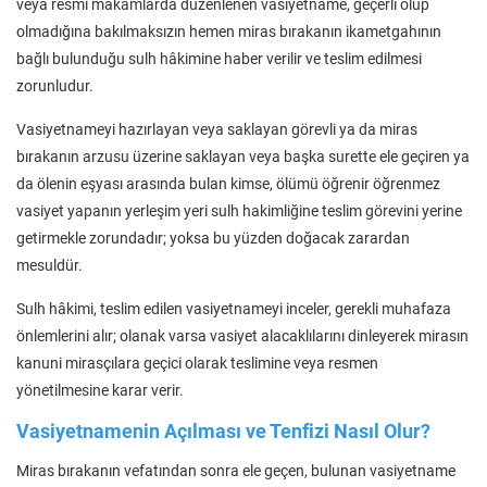
veya resmi makamlarda düzenlenen vasiyetname, geçerli olup
olmadığına bakılmaksızın hemen miras bırakanın ikametgahının
bağlı bulunduğu sulh hâkimine haber verilir ve teslim edilmesi
zorunludur.
Vasiyetnameyi hazırlayan veya saklayan görevli ya da miras
bırakanın arzusu üzerine saklayan veya başka surette ele geçiren ya
da ölenin eşyası arasında bulan kimse, ölümü öğrenir öğrenmez
vasiyet yapanın yerleşim yeri sulh hakimliğine teslim görevini yerine
getirmekle zorundadır; yoksa bu yüzden doğacak zarardan
mesuldür.
Sulh hâkimi, teslim edilen vasiyetnameyi inceler, gerekli muhafaza
önlemlerini alır; olanak varsa vasiyet alacaklılarını dinleyerek mirasın
kanuni mirasçılara geçici olarak teslimine veya resmen
yönetilmesine karar verir.
Vasiyetnamenin Açılması ve Tenfizi Nasıl Olur?
Miras bırakanın vefatından sonra ele geçen, bulunan vasiyetname