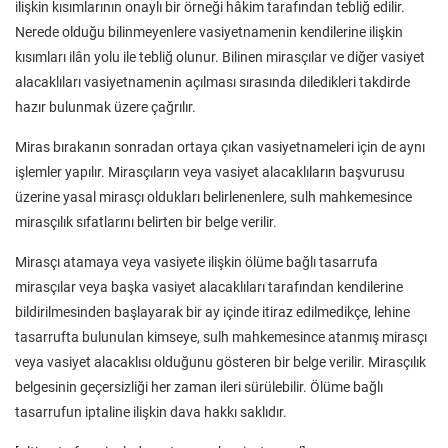
ilişkin kısımlarının onaylı bir örneği hâkim tarafından tebliğ edilir.
Nerede olduğu bilinmeyenlere vasiyetnamenin kendilerine ilişkin
kısımları ilân yolu ile tebliğ olunur. Bilinen mirasçılar ve diğer vasiyet
alacaklıları vasiyetnamenin açılması sırasında diledikleri takdirde
hazır bulunmak üzere çağrılır.
Miras bırakanın sonradan ortaya çıkan vasiyetnameleri için de aynı
işlemler yapılır. Mirasçıların veya vasiyet alacaklıların başvurusu
üzerine yasal mirasçı oldukları belirlenenlere, sulh mahkemesince
mirasçılık sıfatlarını belirten bir belge verilir.
Mirasçı atamaya veya vasiyete ilişkin ölüme bağlı tasarrufa
mirasçılar veya başka vasiyet alacaklıları tarafından kendilerine
bildirilmesinden başlayarak bir ay içinde itiraz edilmedikçe, lehine
tasarrufta bulunulan kimseye, sulh mahkemesince atanmış mirasçı
veya vasiyet alacaklısı olduğunu gösteren bir belge verilir. Mirasçılık
belgesinin geçersizliği her zaman ileri sürülebilir. Ölüme bağlı
tasarrufun iptaline ilişkin dava hakkı saklıdır.