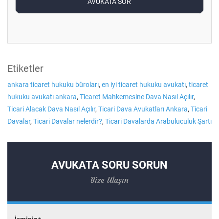
Etiketler
ankara ticaret hukuku büroları
,
en iyi ticaret hukuku avukatı
,
ticaret
hukuku avukatı ankara
,
Ticaret Mahkemesine Dava Nasıl Açılır
,
Ticari Alacak Dava Nasıl Açılır
,
Ticari Dava Avukatları Ankara
,
Ticari
Davalar
,
Ticari Davalar nelerdir?
,
Ticari Davalarda Arabuluculuk Şartı
AVUKATA SORU SORUN
Bize Ulaşın