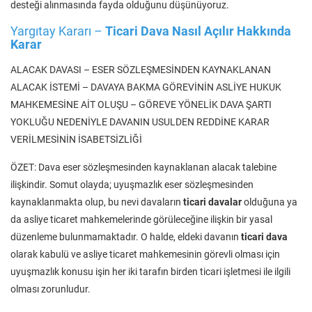
desteği alınmasında fayda olduğunu düşünüyoruz.
Yargıtay Kararı –
Ticari Dava Nasıl Açılır Hakkında
Karar
ALACAK DAVASI – ESER SÖZLEŞMESİNDEN KAYNAKLANAN
ALACAK İSTEMİ – DAVAYA BAKMA GÖREVİNİN ASLİYE HUKUK
MAHKEMESİNE AİT OLUŞU – GÖREVE YÖNELİK DAVA ŞARTI
YOKLUĞU NEDENİYLE DAVANIN USULDEN REDDİNE KARAR
VERİLMESİNİN İSABETSİZLİĞİ
ÖZET: Dava eser sözleşmesinden kaynaklanan alacak talebine
ilişkindir. Somut olayda; uyuşmazlık eser sözleşmesinden
kaynaklanmakta olup, bu nevi davaların
ticari davalar
olduğuna ya
da asliye ticaret mahkemelerinde görüleceğine ilişkin bir yasal
düzenleme bulunmamaktadır. O halde, eldeki davanın
ticari dava
olarak kabulü ve asliye ticaret mahkemesinin görevli olması için
uyuşmazlık konusu işin her iki tarafın birden ticari işletmesi ile ilgili
olması zorunludur.