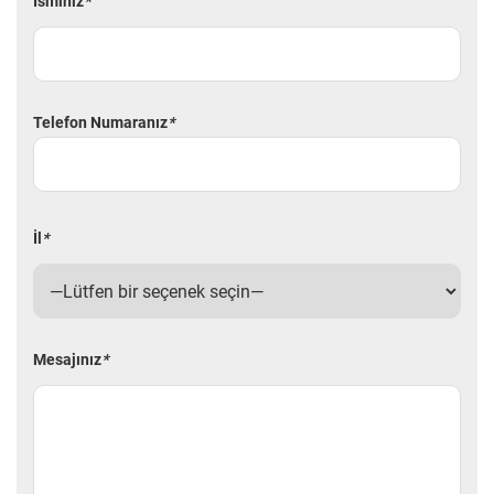
İsminiz
*
Telefon Numaranız
*
İl
*
Mesajınız
*