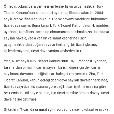
Örneğin, ödünç para verme işlemlerine ilişkin uyuşmazlıklar Türk
Ticaret Kanunu’nun 4. maddesi uyarınca, iflas davaları ise 2004
sayılı İcra ve İflas Kanunu’nun 154 ve devamı maddeleri hükmünce
ticari dava sayılır. Buna karşılık Türk Ticaret Kanunu’nun 4. maddesi
uyarınca, tarafların tacir olup olmamasına bakılmaksızın ticari dava
sayılan havale, vedia ve fikir ve sanat eserlerine ilişkin
uyuşmazlıklardan doğan davalar herhangi bir ticari işletmeyi
ilgilendirmiyorsa, ticari dava vasfını kaybedecektir.
Yine, 6102 sayılı Türk Ticaret Kanunu’nun 19/II. maddesi uyarınca,
taraflardan biri için ticari iş sayılan bir işin diğeri için de ticari iş
sayılması, davanın niteliğini ticari hale getirmeyecektir. Zira, Türk
Ticaret Kanunu, kanun gereği ticari dava sayılan davalar haricinde,
ticari davayı ticari iş esasına göre değil, ticari işletme esasına göre
belirlemiştir. Hâl böyle olunca, işin ticari nitelikte olması davayı ticari
dava haline getirmez.
Şirketlerin
Ticari dava nasıl açılır
sorusunda ise hukuksal ve avukat