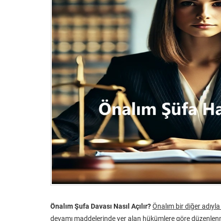
Önalım Şufa Davası Nasıl Açılır?
Önalım bir diğer adıyl
devamı maddelerinde yer alan hükümlere göre düzenlenmi