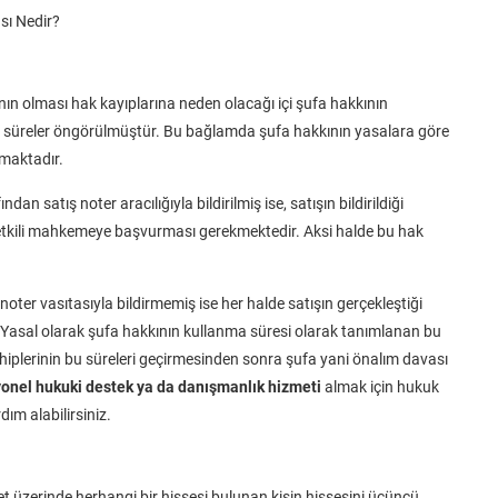
sı Nedir?
n olması hak kayıplarına neden olacağı içi şufa hakkının
cü süreler öngörülmüştür. Bu bağlamda şufa hakkının yasalara göre
maktadır.
n satış noter aracılığıyla bildirilmiş ise, satışın bildirildiği
 yetkili mahkemeye başvurması gerekmektedir. Aksi halde bu hak
oter vasıtasıyla bildirmemiş ise her halde satışın gerçekleştiği
ir. Yasal olarak şufa hakkının kullanma süresi olarak tanımlanan bu
sahiplerinin bu süreleri geçirmesinden sonra şufa yani önalım davası
onel hukuki destek ya da danışmanlık hizmeti
almak için hukuk
m alabilirsiniz.
t üzerinde herhangi bir hissesi bulunan kişin hissesini üçüncü