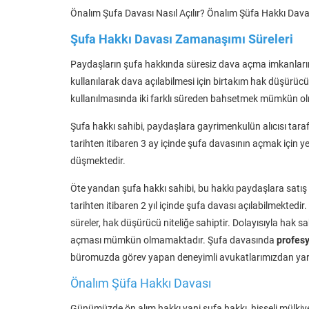
Önalım Şufa Davası Nasıl Açılır? Önalım Şüfa Hakkı Dava
Şufa Hakkı Davası Zamanaşımı Süreleri
Paydaşların şufa hakkında süresiz dava açma imkanlarını
kullanılarak dava açılabilmesi için birtakım hak düşürü
kullanılmasında iki farklı süreden bahsetmek mümkün ol
Şufa hakkı sahibi, paydaşlara gayrimenkulün alıcısı tarafında
tarihten itibaren 3 ay içinde şufa davasının açmak için
düşmektedir.
Öte yandan şufa hakkı sahibi, bu hakkı paydaşlara satış n
tarihten itibaren 2 yıl içinde şufa davası açılabilmekted
süreler, hak düşürücü niteliğe sahiptir. Dolayısıyla hak 
açması mümkün olmamaktadır. Şufa davasında
profesy
büromuzda görev yapan deneyimli avukatlarımızdan yardı
Önalım Şüfa Hakkı Davası
Günümüzde ön alım hakkı yani şufa hakkı, hisseli mülkiye