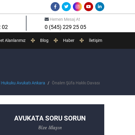
Hemen Mesaj At
2 02
0 (545) 229 25 05
yet Alanlarımız
Blog
Haber
İletişim
 Hukuku Avukatı Ankara
Önalım Şüfa Hakkı Davası
AVUKATA SORU SORUN
Bize Ulaşın