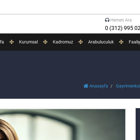
Hemen Ara
0 (312) 995 0
fa
Kurumsal
Kadromuz
Arabuluculuk
Faali
Anasayfa
Gayrimenkul