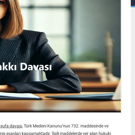
a şufa davası
, Türk Medeni Kanunu’nun 732. maddesinde ve
ş esasları kapsamaktadır. İlgili maddelerde yer alan hukuki