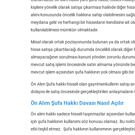
kişilere yönelik olarak satışa çıkarması halinde diğer hiss
alımı konusunda öncelik hakkına sahip olabilmesini sağlay
meydana gelir ve herhangi bir hissedarın kendisine ait olan
kullanılabilmesi mümkün olmaktadır.
Misal olarak ortak pozisyonunda bulunan ya da ortak ol
hisse satışa çıkartılacağı durumda öncelikli olarak diğer h
almayacağının sorulması kanuni yönden zorunlu duruma 
mevcut satış işlemi öncesinde satın almama yönünde beyan
mevcut işlem açısından şufa hakkının yok olması gibi b
Ön Alım Şufa hakkı hisseli olan gayrimenkullerin satışı
dolayısı ile satış öncesinde gerçekleştirilen anlaşmaları
Ön Alım Şufa Hakkı Davası Nasıl Açılır
Ön alım hakkı sadece hisseli taşınmazlar açısından kullan
için şufa hakkının kullanımı söz konusu olamaz. Bu nokt
etki teşkil etmez. Şufa hakkının kullanımının gerçekleşti