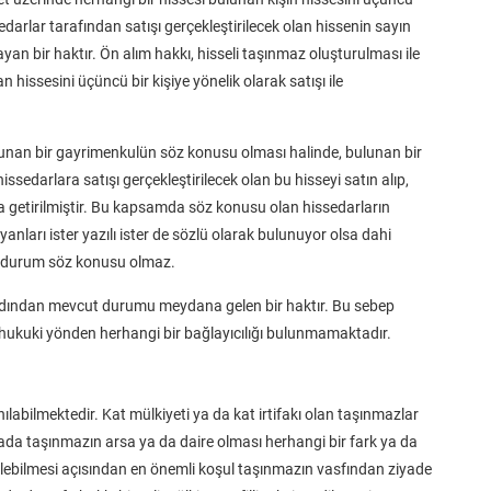
edarlar tarafından satışı gerçekleştirilecek olan hissenin sayın
an bir haktır. Ön alım hakkı, hisseli taşınmaz oluşturulması ile
 hissesini üçüncü bir kişiye yönelik olarak satışı ile
unan bir gayrimenkulün söz konusu olması halinde, bulunan bir
issedarlara satışı gerçekleştirilecek olan bu hisseyi satın alıp,
getirilmiştir. Bu kapsamda söz konusu olan hissedarların
ları ister yazılı ister de sözlü olarak bulunuyor olsa dahi
ir durum söz konusu olmaz.
 ardından mevcut durumu meydana gelen bir haktır. Bu sebep
n hukuki yönden herhangi bir bağlayıcılığı bulunmamaktadır.
ılabilmektedir. Kat mülkiyeti ya da kat irtifakı olan taşınmazlar
ada taşınmazın arsa ya da daire olması herhangi bir fark ya da
rilebilmesi açısından en önemli koşul taşınmazın vasfından ziyade