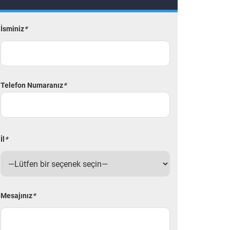
İsminiz
*
Telefon Numaranız
*
İl
*
Mesajınız
*