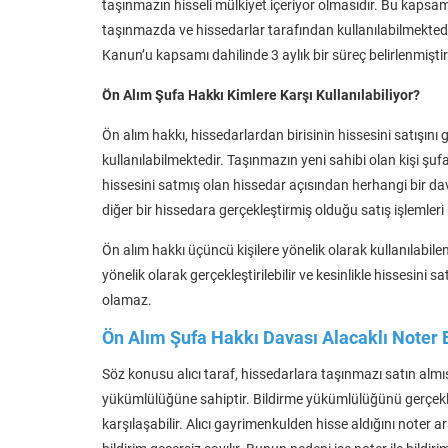
taşınmazın hisseli mülkiyet içeriyor olmasıdır. Bu kapsamd
taşınmazda ve hissedarlar tarafından kullanılabilmektedi
Kanun’u kapsamı dahilinde 3 aylık bir süreç belirlenmiştir
Ön Alım Şufa Hakkı Kimlere Karşı Kullanılabiliyor?
Ön alım hakkı, hissedarlardan birisinin hissesini satışını 
kullanılabilmektedir. Taşınmazın yeni sahibi olan kişi ş
hissesini satmış olan hissedar açısından herhangi bir 
diğer bir hissedara gerçekleştirmiş olduğu satış işlemle
Ön alım hakkı üçüncü kişilere yönelik olarak kullanılabi
yönelik olarak gerçekleştirilebilir ve kesinlikle hissesini
olamaz.
Ön Alım Şufa Hakkı Davası Alacaklı Noter B
Söz konusu alıcı taraf, hissedarlara taşınmazı satın almış
yükümlülüğüne sahiptir. Bildirme yükümlülüğünü gerçekleş
karşılaşabilir. Alıcı gayrimenkulden hisse aldığını noter 