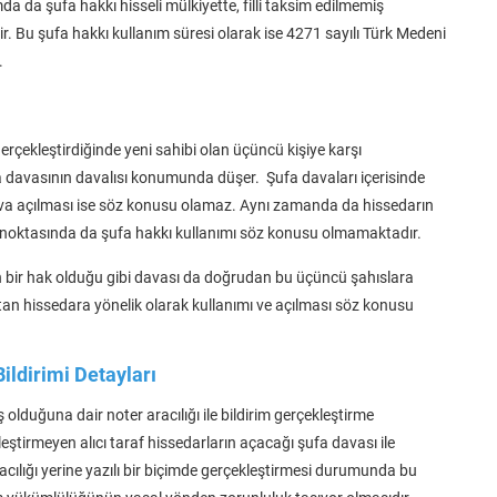
a da şufa hakkı hisseli mülkiyette, filli taksim edilmemiş
r. Bu şufa hakkı kullanım süresi olarak ise 4271 sayılı Türk Medeni
.
gerçekleştirdiğinde yeni sahibi olan üçüncü kişiye karşı
ufa davasının davalısı konumunda düşer. Şufa davaları içerisinde
dava açılması ise söz konusu olamaz. Aynı zamanda da hissedarın
ri noktasında da şufa hakkı kullanımı söz konusu olmamaktadır.
len bir hak olduğu gibi davası da doğrudan bu üçüncü şahıslara
 satan hissedara yönelik olarak kullanımı ve açılması söz konusu
ildirimi Detayları
 olduğuna dair noter aracılığı ile bildirim gerçekleştirme
tirmeyen alıcı taraf hissedarların açacağı şufa davası ile
aracılığı yerine yazılı bir biçimde gerçekleştirmesi durumunda bu