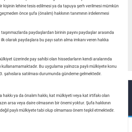
r kişinin lehine tesis edilmesi ya da tapuya şerh verilmesi mümkün
geçmeden önce şufa (önalım) hakkının tanımının irdelenmesi
an taşınmazlarda paydaşlardan birinin payını paydaşlar arasında
lk olarak paydaşlara bu payı satın alma imkanı veren hakka
lkiyet üzerinde pay sahibi olan hissedarların kendi aralarında
ını kullanamamaktadır. Bu uygulama yalnızca paylı mülkiyete konu
, 3. şahıslara satılması durumunda gündeme gelmektedir.
 hakkı ya da önalım hakkı, kat mülkiyeti veya kat irtifakı olan
ın arsa veya daire olmasının bir önemi yoktur. Şufa hakkının
ı değil paylı mülkiyete tabi olup olmaması önem teşkil etmektedir.