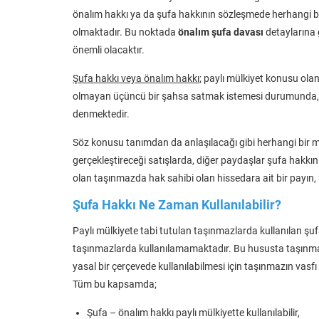
önalım hakkı ya da şufa hakkının sözleşmede herhangi bi
olmaktadır. Bu noktada
önalım şufa davası
detaylarına 
önemli olacaktır.
Şufa hakkı veya önalım hakkı
; paylı mülkiyet konusu ol
olmayan üçüncü bir şahsa satmak istemesi durumunda, i
denmektedir.
Söz konusu tanımdan da anlaşılacağı gibi herhangi bir mü
gerçekleştireceği satışlarda, diğer paydaşlar şufa hakk
olan taşınmazda hak sahibi olan hissedara ait bir payın
Şufa Hakkı Ne Zaman Kullanılabilir?
Paylı mülkiyete tabi tutulan taşınmazlarda kullanılan şufa
taşınmazlarda kullanılamamaktadır. Bu hususta taşınmaz
yasal bir çerçevede kullanılabilmesi için taşınmazın vasf
Tüm bu kapsamda;
Şufa – önalım hakkı paylı mülkiyette kullanılabilir,