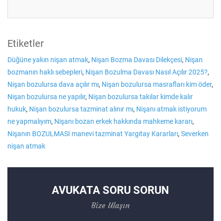
Etiketler
Düğüne yakın nişan atmak
,
Nişan Bozma Davası Dilekçesi
,
Nişan
bozmanın haklı sebepleri
,
Nişan Bozulma Davası Nasıl Açılır 2025?
,
Nişan bozulursa dava açılır mı
,
Nişan bozulursa masrafları kim öder
,
Nişan bozulursa ne yapılır
,
Nişan bozulursa takılar kimde kalır
hukuk
,
Nişan bozulursa tazminat alınır mı
,
Nişanı atmak istiyorum
ne yapmalıyım
,
Nişanı bozan erkek hakkında mahkeme kararı
,
Nişanın BOZULMASI manevi tazminat Yargıtay Kararları
,
Severken
nişan atmak
AVUKATA SORU SORUN
Bize Ulaşın