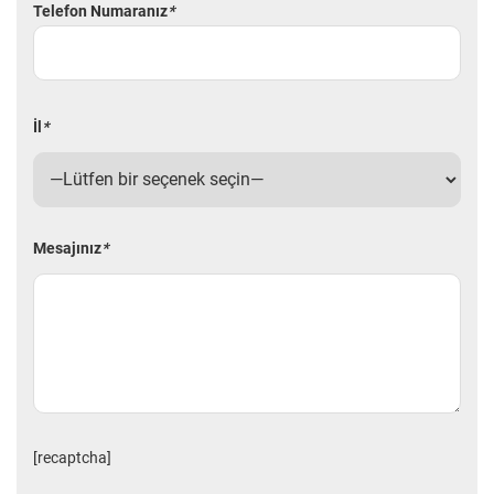
Telefon Numaranız
*
İl
*
Mesajınız
*
[recaptcha]