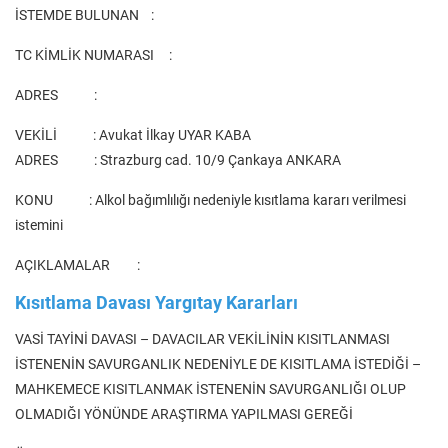
İSTEMDE BULUNAN :
TC KİMLİK NUMARASI :
ADRES :
VEKİLİ : Avukat İlkay UYAR KABA
ADRES : Strazburg cad. 10/9 Çankaya ANKARA
KONU : Alkol bağımlılığı nedeniyle kısıtlama kararı verilmesi
istemini
AÇIKLAMALAR :
Kısıtlama Davası Yargıtay Kararları
VASİ TAYİNİ DAVASI – DAVACILAR VEKİLİNİN KISITLANMASI
İSTENENİN SAVURGANLIK NEDENİYLE DE KISITLAMA İSTEDİĞİ –
MAHKEMECE KISITLANMAK İSTENENİN SAVURGANLIĞI OLUP
OLMADIĞI YÖNÜNDE ARAŞTIRMA YAPILMASI GEREĞİ