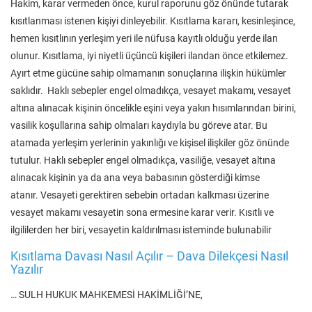
Hakim, karar vermeden önce, kurul raporunu göz önünde tutarak
kısıtlanması istenen kişiyi dinleyebilir. Kısıtlama kararı, kesinleşince,
hemen kısıtlının yerleşim yeri ile nüfusa kayıtlı olduğu yerde ilan
olunur. Kısıtlama, iyi niyetli üçüncü kişileri ilandan önce etkilemez.
Ayırt etme gücüne sahip olmamanın sonuçlarına ilişkin hükümler
saklıdır. Haklı sebepler engel olmadıkça, vesayet makamı, vesayet
altına alınacak kişinin öncelikle eşini veya yakın hısımlarından birini,
vasilik koşullarına sahip olmaları kaydıyla bu göreve atar. Bu
atamada yerleşim yerlerinin yakınlığı ve kişisel ilişkiler göz önünde
tutulur. Haklı sebepler engel olmadıkça, vasiliğe, vesayet altına
alınacak kişinin ya da ana veya babasının gösterdiği kimse
atanır. Vesayeti gerektiren sebebin ortadan kalkması üzerine
vesayet makamı vesayetin sona ermesine karar verir. Kısıtlı ve
ilgililerden her biri, vesayetin kaldırılması isteminde bulunabilir
Kısıtlama Davası Nasıl Açılır – Dava Dilekçesi Nasıl
Yazılır
… SULH HUKUK MAHKEMESİ HAKİMLİĞİ’NE,