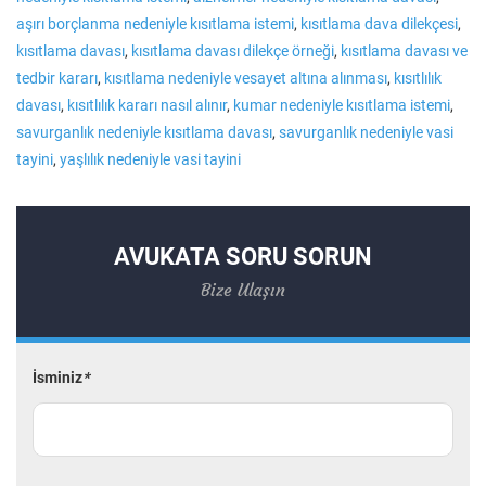
aşırı borçlanma nedeniyle kısıtlama istemi
,
kısıtlama dava dilekçesi
,
kısıtlama davası
,
kısıtlama davası dilekçe örneği
,
kısıtlama davası ve
tedbir kararı
,
kısıtlama nedeniyle vesayet altına alınması
,
kısıtlılık
davası
,
kısıtlılık kararı nasıl alınır
,
kumar nedeniyle kısıtlama istemi
,
savurganlık nedeniyle kısıtlama davası
,
savurganlık nedeniyle vasi
tayini
,
yaşlılık nedeniyle vasi tayini
AVUKATA SORU SORUN
Bize Ulaşın
İsminiz
*