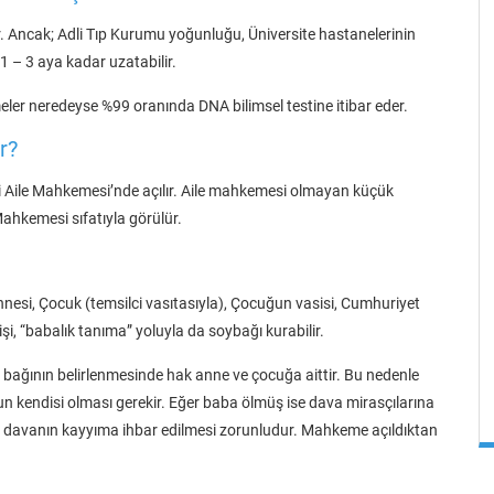
ır. Ancak; Adli Tıp Kurumu yoğunluğu, Üniversite hastanelerinin
i 1 – 3 aya kadar uzatabilir.
eler neredeyse %99 oranında DNA bilimsel testine itibar eder.
r?
i Aile Mahkemesi’nde açılır. Aile mahkemesi olmayan küçük
ahkemesi sıfatıyla görülür.
annesi, Çocuk (temsilci vasıtasıyla), Çocuğun vasisi, Cumhuriyet
i, “babalık tanıma” yoluyla da soybağı kurabilir.
bağının belirlenmesinde hak anne ve çocuğa aittir. Bu nedenle
 kendisi olması gerekir. Eğer baba ölmüş ise dava mirasçılarına
ise, davanın kayyıma ihbar edilmesi zorunludur. Mahkeme açıldıktan