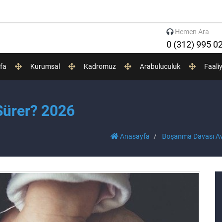
Hemen Ara
0 (312) 995 0
fa
Kurumsal
Kadromuz
Arabuluculuk
Faali
Sürer? 2026
Anasayfa
Boşanma Davası A