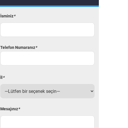
İsminiz
*
Telefon Numaranız
*
İl
*
Mesajınız
*