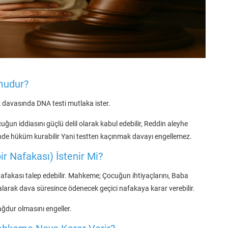
mudur?
 davasında DNA testi mutlaka ister.
un iddiasını güçlü delil olarak kabul edebilir, Reddin aleyhe
nde hüküm kurabilir Yani testten kaçınmak davayı engellemez.
r Nafakası) İstenir Mi?
akası talep edebilir. Mahkeme; Çocuğun ihtiyaçlarını, Baba
larak dava süresince ödenecek geçici nafakaya karar verebilir.
dur olmasını engeller.