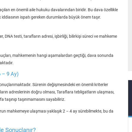
açılan en önemli aile hukuku davalarından biridir. Bu dava özellikle
ık iddiasının ispatı gereken durumlarda büyük önem taşır.
 DNA testi, tarafların adresi, işbirliği, bilirkişi süreci ve mahkeme
 sonuçları, mahkemenin hangi aşamalardan geçtiği, dava sonunda
aktadır.
 – 9 Ay)
 sonuçlanmaktadır. Sürenin değişmesindeki en önemli kriterler
arın adreslerinin doğru olması, Taraflara tebligatların ulaşması,
afa taşınıp taşınmamasını sayabiliriz.
porun mahkemeye ulaşması yaklaşık 2 – 4 ay sürebilmekte, bu da
e Sonuçlanır?