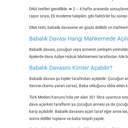
DNA testleri genellikle: ➡ 2 – 4 hafta arasında sonuçlan
rapor sırası, Ek inceleme talepleri, gibi faktörler bu sürey
DNA testi, babalık davasının en güçlü delilidir ve mahkem
Babalık Davası Hangi Mahkemede Açılı
Babalık davası, çocuğun veya annenin yerleşim yerindek
ilçelerde dava Asliye Hukuk Mahkemesi tarafından Aile M
Babalık Davasını Kimler Açabilir?
Babalık davası şu kişiler tarafından açılabilir: Çocuğun 
Savcısı (kamu yararı varsa), Baba olduğunu iddia eden kiş
Türk Medeni Kanunu’nda yer alan 301 fıkra uyarınca soy 
dava açarken tarafların ya çocuğun annesi ya da çocuğun
karşı açılabilir. Babalık davasını açan taraf eğer anne 
sonra deliller toplanır ve baba tespiti yapılır.