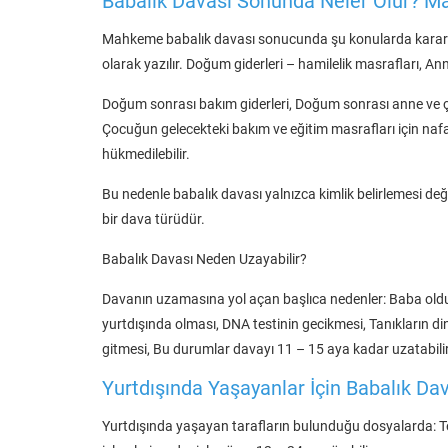
Babalık Davası Sonunda Neler Olur? M
Mahkeme babalık davası sonucunda şu konularda karar v
olarak yazılır. Doğum giderleri – hamilelik masrafları, An
Doğum sonrası bakım giderleri, Doğum sonrası anne ve çoc
Çocuğun gelecekteki bakım ve eğitim masrafları için nafa
hükmedilebilir.
Bu nedenle babalık davası yalnızca kimlik belirlemesi de
bir dava türüdür.
Babalık Davası Neden Uzayabilir?
Davanın uzamasına yol açan başlıca nedenler: Baba olduğ
yurtdışında olması, DNA testinin gecikmesi, Tanıkların 
gitmesi, Bu durumlar davayı 11 – 15 aya kadar uzatabilir
Yurtdışında Yaşayanlar İçin Babalık Da
Yurtdışında yaşayan tarafların bulunduğu dosyalarda: Te