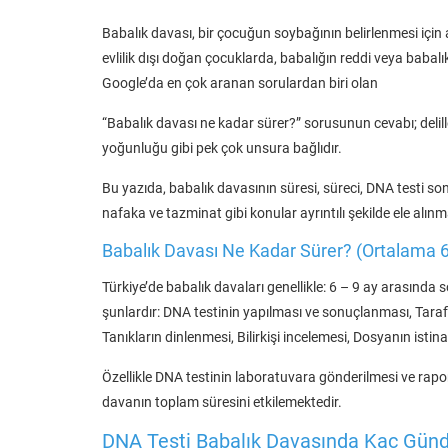
Babalık davası, bir çocuğun soybağının belirlenmesi için 
evlilik dışı doğan çocuklarda, babalığın reddi veya babal
Google’da en çok aranan sorulardan biri olan
“Babalık davası ne kadar sürer?” sorusunun cevabı; deliller,
yoğunluğu gibi pek çok unsura bağlıdır.
Bu yazıda, babalık davasının süresi, süreci, DNA testi
nafaka ve tazminat gibi konular ayrıntılı şekilde ele alınm
Babalık Davası Ne Kadar Sürer? (Ortalama 6
Türkiye’de babalık davaları genellikle: 6 – 9 ay arasında
şunlardır: DNA testinin yapılması ve sonuçlanması, Tarafl
Tanıkların dinlenmesi, Bilirkişi incelemesi, Dosyanın istin
Özellikle DNA testinin laboratuvara gönderilmesi ve ra
davanın toplam süresini etkilemektedir.
DNA Testi Babalık Davasında Kaç Günd