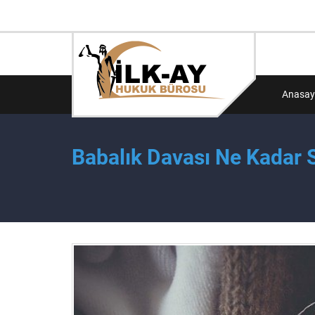
Anasay
Babalık Davası Ne Kadar 