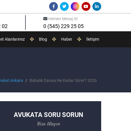
Hemen Mesaj At
2 02
0 (545) 229 25 05
yet Alanlarımız
Blog
Haber
İletişim
vukat Ankara
Babalık Davası Ne Kadar Sürer? 2026
AVUKATA SORU SORUN
Bize Ulaşın