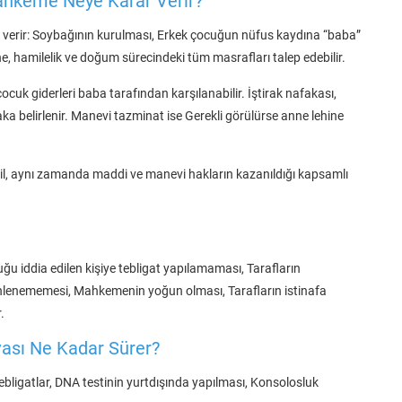
ahkeme Neye Karar Verir?
erir: Soybağının kurulması, Erkek çocuğun nüfus kaydına “baba”
ne, hamilelik ve doğum sürecindeki tüm masrafları talep edebilir.
uk giderleri baba tarafından karşılanabilir. İştirak nafakası,
ka belirlenir. Manevi tazminat ise Gerekli görülürse anne lehine
ğil, aynı zamanda maddi ve manevi hakların kazanıldığı kapsamlı
u iddia edilen kişiye tebligat yapılamaması, Tarafların
dinlenememesi, Mahkemenin yoğun olması, Tarafların istinafa
.
vası Ne Kadar Sürer?
bligatlar, DNA testinin yurtdışında yapılması, Konsolosluk