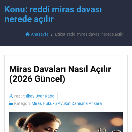
Konu: reddi miras davası
nerede açılır
Anasayfa
Etiket: reddi miras davası nerede açılır
Miras Davaları Nasıl Açılır
(2026 Güncel)
Yazar:
İlkay Uyar Kaba
Kategori:
Miras Hukuku Avukat Danışma Ankara