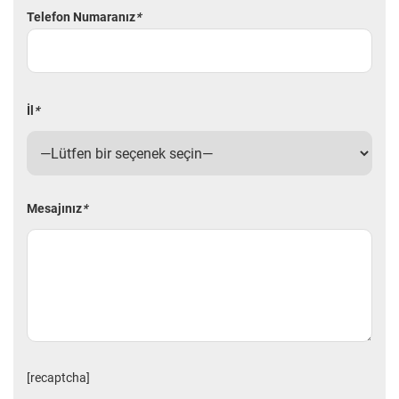
Telefon Numaranız
*
İl
*
Mesajınız
*
[recaptcha]