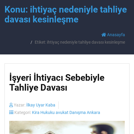
Konu: ihtiyaç nedeniyle tahliye
davası kesinleşme
Anasayfa
Etiket: ihtiyaç nedeniyle tahliye davası kesinleşme
İşyeri İhtiyacı Sebebiyle
Tahliye Davası
Yazar:
İlkay Uyar Kaba
Kategori:
Kira Hukuku avukat Danışma Ankara