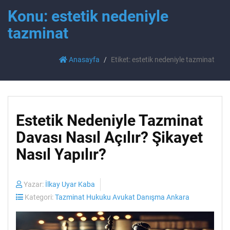
Konu: estetik nedeniyle
tazminat
Anasayfa
Etiket: estetik nedeniyle tazminat
Estetik Nedeniyle Tazminat
Davası Nasıl Açılır? Şikayet
Nasıl Yapılır?
Yazar:
İlkay Uyar Kaba
Kategori:
Tazminat Hukuku Avukat Danışma Ankara