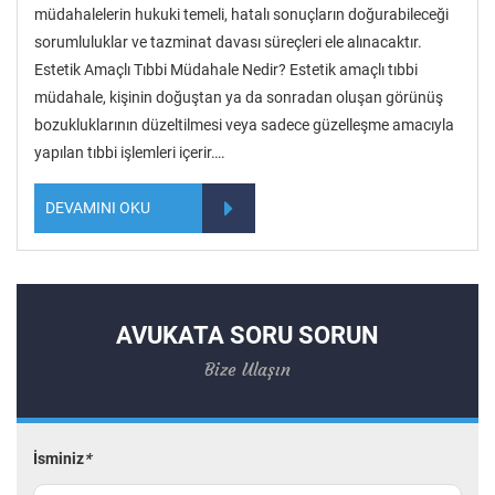
müdahalelerin hukuki temeli, hatalı sonuçların doğurabileceği
sorumluluklar ve tazminat davası süreçleri ele alınacaktır.
Estetik Amaçlı Tıbbi Müdahale Nedir? Estetik amaçlı tıbbi
müdahale, kişinin doğuştan ya da sonradan oluşan görünüş
bozukluklarının düzeltilmesi veya sadece güzelleşme amacıyla
yapılan tıbbi işlemleri içerir….
DEVAMINI OKU
AVUKATA SORU SORUN
Bize Ulaşın
İsminiz
*