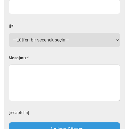
İl
*
Mesajınız
*
[recaptcha]