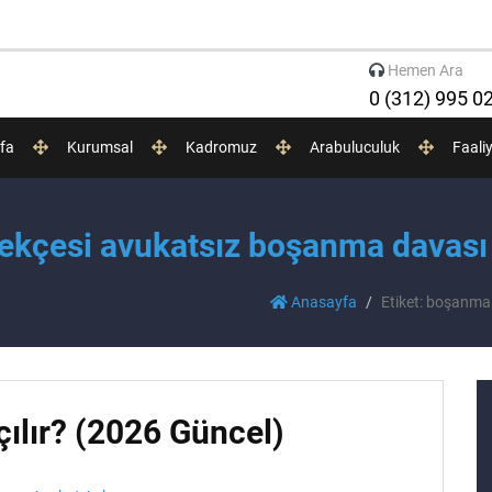
Hemen Ara
0 (312) 995 0
fa
Kurumsal
Kadromuz
Arabuluculuk
Faali
kçesi avukatsız boşanma davası n
Anasayfa
Etiket: boşanma 
ılır? (2026 Güncel)