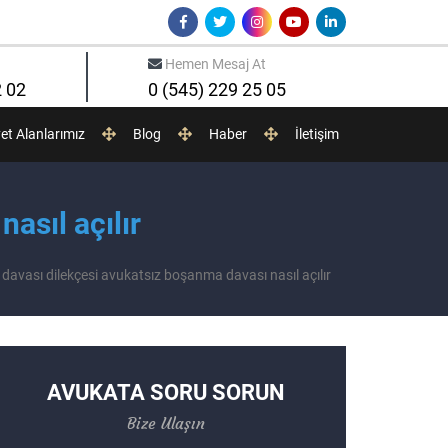
Hemen Mesaj At
2 02
0 (545) 229 25 05
yet Alanlarımız
Blog
Haber
İletişim
asıl açılır
davası dilekçesi avukatsız boşanma davası nasıl açılır
AVUKATA SORU SORUN
Bize Ulaşın