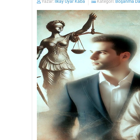
Yazar:
İlkay Uyar Kaba
Kategori:
Boşanma Dav