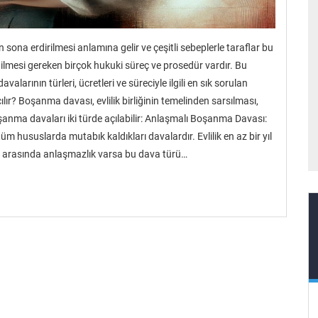
 sona erdirilmesi anlamına gelir ve çeşitli sebeplerle taraflar bu
ilmesi gereken birçok hukuki süreç ve prosedür vardır. Bu
arının türleri, ücretleri ve süreciyle ilgili en sık sorulan
ır? Boşanma davası, evlilik birliğinin temelinden sarsılması,
boşanma davaları iki türde açılabilir: Anlaşmalı Boşanma Davası:
hususlarda mutabık kaldıkları davalardır. Evlilik en az bir yıl
r arasında anlaşmazlık varsa bu dava türü…