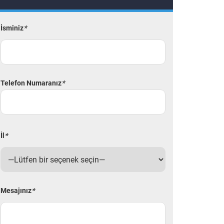
İsminiz
*
Telefon Numaranız
*
İl
*
Mesajınız
*