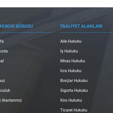
 HUKUK BÜROSU
FAALİYET ALANLARI
fa
Aile Hukuku
ızda
İş Hukuku
al
Miras Hukuku
İcra Hukuku
muz
Borçlar Hukuku
uculuk
Sigorta Hukuku
t Alanlarımız
Kira Hukuku
Ticaret Hukuku