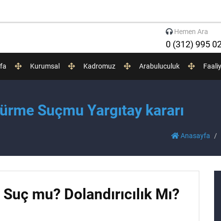
Hemen Ara
0 (312) 995 0
fa
Kurumsal
Kadromuz
Arabuluculuk
Faali
ürme Suçmu Yargıtay kararı
Anasayfa
Suç mu? Dolandırıcılık Mı?