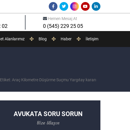
Hemen Mesaj At
2 02
0 (545) 229 25 05
yet Alanlarımız
Blog
Haber
İletişim
Etiket: Araç Kilometre Düşürme Suçmu Yargıtay kararı
AVUKATA SORU SORUN
Bize Ulaşın