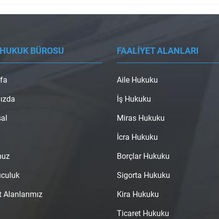
 HUKUK BÜROSU
FAALİYET ALANLARI
fa
Aile Hukuku
ızda
İş Hukuku
al
Miras Hukuku
İcra Hukuku
muz
Borçlar Hukuku
uculuk
Sigorta Hukuku
t Alanlarımız
Kira Hukuku
Ticaret Hukuku