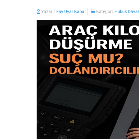
Yazar:
İlkay Uyar Kaba
Kategori:
Hukuk Daval