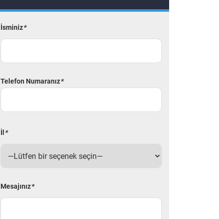
İsminiz
*
Telefon Numaranız
*
İl
*
Mesajınız
*