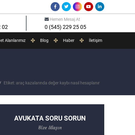
Hemen Mesaj At
2 02
0 (545) 229 25 05
yet Alanlarımız
Blog
Haber
İletişim
Etiket: araç kazalarında değer kaybı nasıl hesaplanır
AVUKATA SORU SORUN
Bize Ulaşın