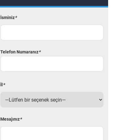
İsminiz
*
Telefon Numaranız
*
İl
*
Mesajınız
*