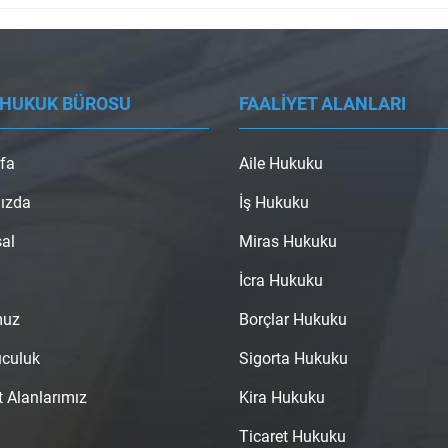
 HUKUK BÜROSU
FAALİYET ALANLARI
fa
Aile Hukuku
ızda
İş Hukuku
al
Miras Hukuku
İcra Hukuku
muz
Borçlar Hukuku
uculuk
Sigorta Hukuku
t Alanlarımız
Kira Hukuku
Ticaret Hukuku