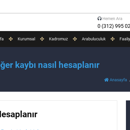
Hemen Ara
0 (312) 995 0
fa
Kurumsal
Kadromuz
Arabuluculuk
Faali
ğer kaybı nasıl hesaplanır
Anasayfa
Hesaplanır