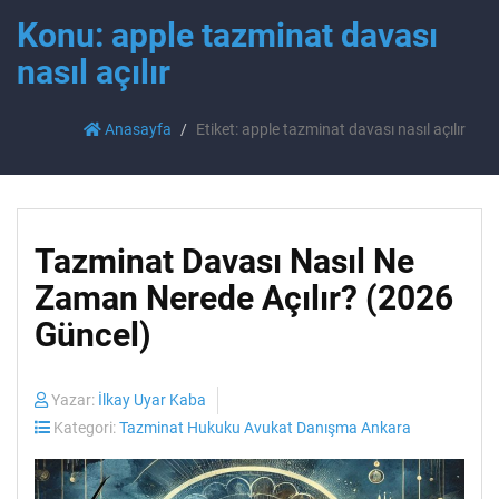
Konu: apple tazminat davası
nasıl açılır
Anasayfa
Etiket: apple tazminat davası nasıl açılır
Tazminat Davası Nasıl Ne
Zaman Nerede Açılır? (2026
Güncel)
Yazar:
İlkay Uyar Kaba
Kategori:
Tazminat Hukuku Avukat Danışma Ankara