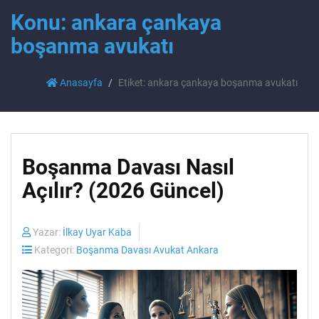
Konu: ankara çankaya
boşanma avukatı
Anasayfa
Etiket: ankara çankaya boşanma avukatı
Boşanma Davası Nasıl
Açılır? (2026 Güncel)
Yazar:
İlkay Uyar Kaba
Kategori:
Boşanma Davası Avukat Ankara