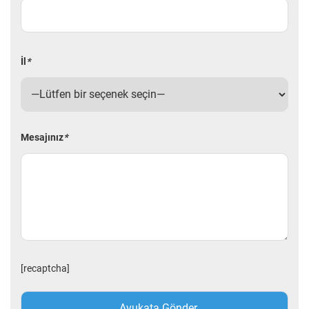
İl
*
Mesajınız
*
[recaptcha]