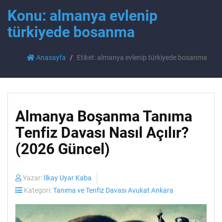
Konu: almanya evlenip
türkiyede bosanma
Anasayfa
Etiket: almanya evlenip türkiyede bosanma
Almanya Boşanma Tanıma
Tenfiz Davası Nasıl Açılır?
(2026 Güncel)
Yazar:
İlkay Uyar Kaba
Kategori:
Tanıma ve Tenfiz Davası Avukat Ankara