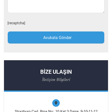
[recaptcha]
BİZE ULAŞIN
İletişim Bilgileri
Strazburg Cad. Bina No: 10 Kat:3 Daire: 9-10-11-12