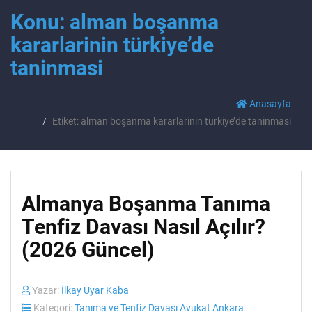
Konu: alman boşanma
kararlarinin türkiye’de
taninmasi
Anasayfa
Etiket: alman boşanma kararlarinin türkiye’de taninmasi
Almanya Boşanma Tanıma
Tenfiz Davası Nasıl Açılır?
(2026 Güncel)
Yazar:
İlkay Uyar Kaba
Kategori:
Tanıma ve Tenfiz Davası Avukat Ankara