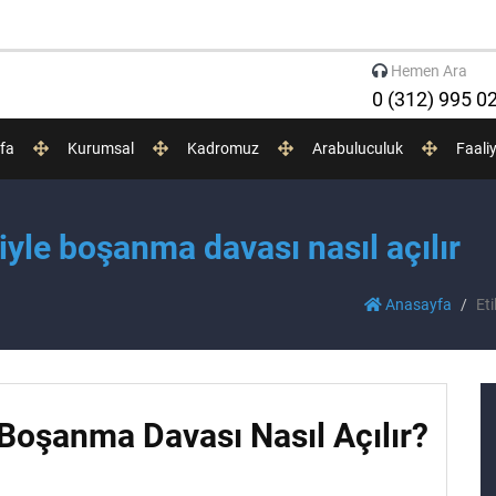
Hemen Ara
0 (312) 995 0
fa
Kurumsal
Kadromuz
Arabuluculuk
Faali
iyle boşanma davası nasıl açılır
Anasayfa
Eti
 Boşanma Davası Nasıl Açılır?