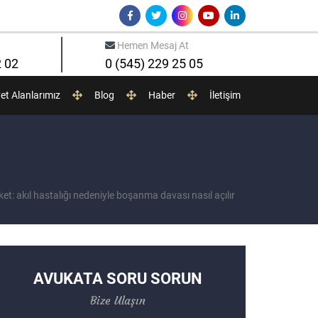
Hemen Mesaj At
2 02
0 (545) 229 25 05
yet Alanlarımız
Blog
Haber
İletişim
ket: akıl hastalığı nedeniyle boşanma davası nasıl açılır
AVUKATA SORU SORUN
Bize Ulaşın