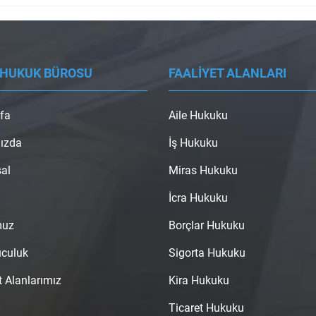
 HUKUK BÜROSU
FAALİYET ALANLARI
fa
Aile Hukuku
ızda
İş Hukuku
al
Miras Hukuku
İcra Hukuku
muz
Borçlar Hukuku
uculuk
Sigorta Hukuku
t Alanlarımız
Kira Hukuku
Ticaret Hukuku