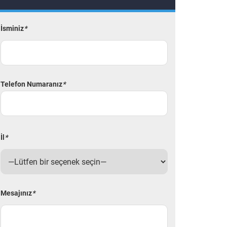
İsminiz
*
Telefon Numaranız
*
İl
*
Mesajınız
*