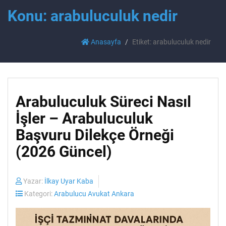
Konu: arabuluculuk nedir
Anasayfa
Etiket: arabuluculuk nedir
Arabuluculuk Süreci Nasıl
İşler – Arabuluculuk
Başvuru Dilekçe Örneği
(2026 Güncel)
Yazar:
İlkay Uyar Kaba
Kategori:
Arabulucu Avukat Ankara