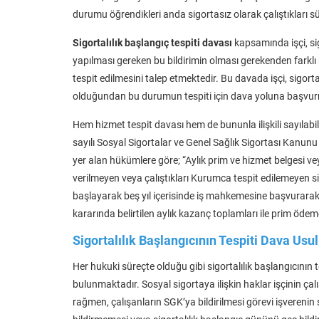
durumu öğrendikleri anda sigortasız olarak çalıştıkları süre
Sigortalılık başlangıç tespiti davası
kapsamında işçi, si
yapılması gereken bu bildirimin olması gerekenden farklı 
tespit edilmesini talep etmektedir. Bu davada işçi, sigorta
olduğundan bu durumun tespiti için dava yoluna başvur
Hem hizmet tespit davası hem de bununla ilişkili sayılabi
sayılı Sosyal Sigortalar ve Genel Sağlık Sigortası Ka
yer alan hükümlere göre; “Aylık prim ve hizmet belgesi 
verilmeyen veya çalıştıkları Kurumca tespit edilemeyen sigo
başlayarak beş yıl içerisinde iş mahkemesine başvurarak, 
kararında belirtilen aylık kazanç toplamları ile prim ödeme
Sigortalılık Başlangıcının Tespiti Dava Usul
Her hukuki süreçte olduğu gibi sigortalılık başlangıcının
bulunmaktadır. Sosyal sigortaya ilişkin haklar işçinin ç
rağmen, çalışanların SGK’ya bildirilmesi görevi işverenin