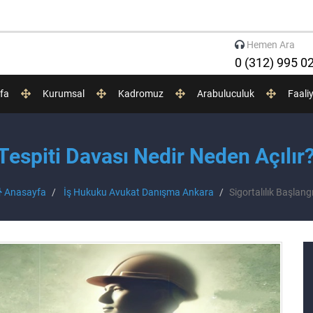
Hemen Ara
0 (312) 995 0
fa
Kurumsal
Kadromuz
Arabuluculuk
Faali
n Tespiti Davası Nedir Neden Açılı
Anasayfa
İş Hukuku Avukat Danışma Ankara
Sigortalılık Başlan