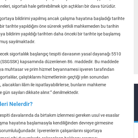
leri, sigortalı hale getirebilmek için açtıkları bir dava türüdür.
gortaya bildirimi yapılmış ancak çalışma hayatına başladığı tarihte
bir tarihte yapıldığını öne sürerek yetkili mahkemeden bu tarihin
ya bildirim yapıldığı tarihten daha önceki bir tarihte işe başlamış
muş sayılmaktadır.
lecek sigortalılık başlangıç tespiti davasının yasal dayanağı 5510
nunu (SSGSSK) kapsamında düzenlenen 86. maddedir. Bu maddede
veya muhtasar ve prim hizmet beyannamesi işveren tarafından
rtalılar, çalıştıklarını hizmetlerinin geçtiği yılın sonundan
alacakları ilâm ile ispatlayabilirlerse, bunların mahkeme
 gün sayıları dikkate alınır.” denilmektedir.
leri Nelerdir?
 tespiti davalarında da birtakım izlenmesi gereken usul ve esaslar
alışma hayatına başlamasıyla kendiliğinden devreye girmesine
 sorumluluğundadır. İşverenlerin çalışanlarını sigortaya