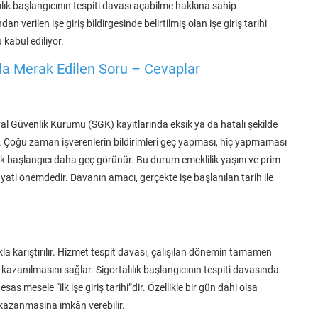
lılık başlangıcının tespiti davası açabilme hakkına sahip
 verilen işe giriş bildirgesinde belirtilmiş olan işe giriş tarihi
 kabul ediliyor.
nda Merak Edilen Soru – Cevaplar
osyal Güvenlik Kurumu (SGK) kayıtlarında eksik ya da hatalı şekilde
dır. Çoğu zaman işverenlerin bildirimleri geç yapması, hiç yapmaması
ılık başlangıcı daha geç görünür. Bu durum emeklilik yaşını ve prim
ayati önemdedir. Davanın amacı, gerçekte işe başlanılan tarih ile
lıkla karıştırılır. Hizmet tespit davası, çalışılan dönemin tamamen
 kazanılmasını sağlar. Sigortalılık başlangıcının tespiti davasında
as mesele “ilk işe giriş tarihi”dir. Özellikle bir gün dahi olsa
ce kazanmasına imkân verebilir.