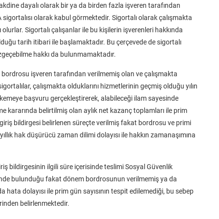
kdine dayalı olarak bir ya da birden fazla işveren tarafından
A sigortalısı olarak kabul görmektedir. Sigortalı olarak çalışmakta
lı olurlar. Sigortalı çalışanlar ile bu kişilerin işverenleri hakkında
lduğu tarih itibari ile başlamaktadır. Bu çerçevede de sigortalı
zgeçebilme hakkı da bulunmamaktadır.
i bordrosu işveren tarafından verilmemiş olan ve çalışmakta
gortalılar, çalışmakta olduklarını hizmetlerinin geçmiş olduğu yılın
ahkemeye başvuru gerçekleştirerek, alabileceği ilam sayesinde
e kararında belirtilmiş olan aylık net kazanç toplamları ile prim
iş bildirgesi belirlenen süreçte verilmiş fakat bordrosu ve primi
ıllık hak düşürücü zaman dilimi dolayısı ile hakkın zamanaşımına
iş bildirgesinin ilgili süre içerisinde teslimi Sosyal Güvenlik
hilinde bulunduğu fakat dönem bordrosunun verilmemiş ya da
da hata dolayısı ile prim gün sayısının tespit edilemediği, bu sebep
rinden belirlenmektedir.