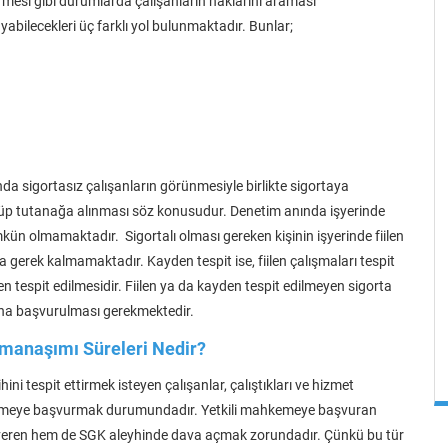
irmesi gibi durumlarda çalışanların haklarını araması
yabilecekleri üç farklı yol bulunmaktadır. Bunlar;
da sigortasız çalışanların görünmesiyle birlikte sigortaya
rülüp tutanağa alınması söz konusudur. Denetim anında işyerinde
mkün olmamaktadır. Sigortalı olması gereken kişinin işyerinde fiilen
gerek kalmamaktadır. Kayden tespit ise, fiilen çalışmaları tespit
den tespit edilmesidir. Fiilen ya da kayden tespit edilmeyen sigorta
na başvurulması gerekmektedir.
Zamanaşımı Süreleri Nedir?
hini tespit ettirmek isteyen çalışanlar, çalıştıkları ve hizmet
 mahkemeye başvurmak durumundadır. Yetkili mahkemeye başvuran
em işveren hem de SGK aleyhinde dava açmak zorundadır. Çünkü bu tür