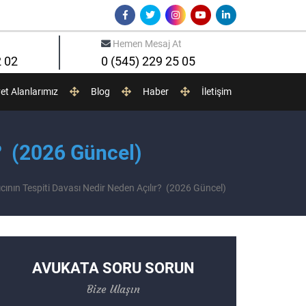
Hemen Mesaj At
2 02
0 (545) 229 25 05
yet Alanlarımız
Blog
Haber
İletişim
r? (2026 Güncel)
gıcının Tespiti Davası Nedir Neden Açılır? (2026 Güncel)
AVUKATA SORU SORUN
Bize Ulaşın