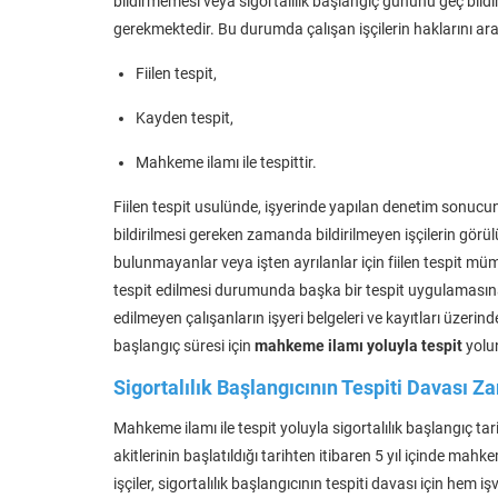
bildirmemesi veya sigortalılık başlangıç gününü geç bild
gerekmektedir. Bu durumda çalışan işçilerin haklarını ara
Fiilen tespit,
Kayden tespit,
Mahkeme ilamı ile tespittir.
Fiilen tespit usulünde, işyerinde yapılan denetim sonucun
bildirilmesi gereken zamanda bildirilmeyen işçilerin gö
bulunmayanlar veya işten ayrılanlar için fiilen tespit mü
tespit edilmesi durumunda başka bir tespit uygulamasına 
edilmeyen çalışanların işyeri belgeleri ve kayıtları üzerin
başlangıç süresi için
mahkeme
ilamı yoluyla tespit
yolu
Sigortalılık Başlangıcının Tespiti Davası 
Mahkeme ilamı ile tespit yoluyla sigortalılık başlangıç tari
akitlerinin başlatıldığı tarihten itibaren 5 yıl içinde
işçiler, sigortalılık başlangıcının tespiti davası için h