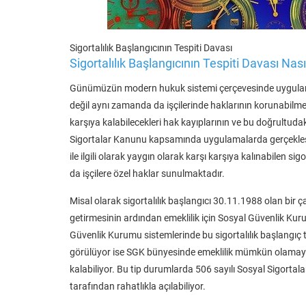
Sigortalılık Başlangıcının Tespiti Davası
Sigortalılık Başlangıcının Tespiti Davası Nasıl
Günümüzün modern hukuk sistemi çerçevesinde uygulanan
değil aynı zamanda da işçilerinde haklarının korunabilmes
karşıya kalabilecekleri hak kayıplarının ve bu doğrultuda
Sigortalar Kanunu kapsamında uygulamalarda gerçekleş
ile ilgili olarak yaygın olarak karşı karşıya kalınabilen si
da işçilere özel haklar sunulmaktadır.
Misal olarak sigortalılık başlangıcı 30.11.1988 olan bir ça
getirmesinin ardından emeklilik için Sosyal Güvenlik Kur
Güvenlik Kurumu sistemlerinde bu sigortalılık başlangıç ta
görülüyor ise SGK bünyesinde emeklilik mümkün olamayaca
kalabiliyor. Bu tip durumlarda 506 sayılı Sosyal Sigortala
tarafından rahatlıkla açılabiliyor.