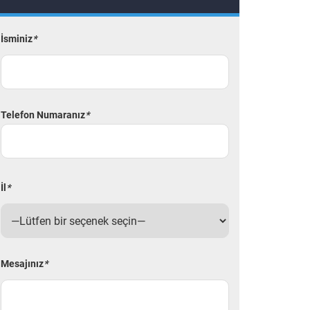
İsminiz
*
Telefon Numaranız
*
İl
*
Mesajınız
*