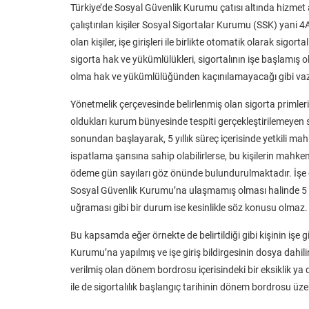
Türkiye’de Sosyal Güvenlik Kurumu çatısı altında hizmet a
çalıştırılan kişiler Sosyal Sigortalar Kurumu (SSK) yani 4
olan kişiler, işe girişleri ile birlikte otomatik olarak sigorta
sigorta hak ve yükümlülükleri, sigortalının işe başlamış o
olma hak ve yükümlülüğünden kaçınılamayacağı gibi va
Yönetmelik çerçevesinde belirlenmiş olan sigorta primler
oldukları kurum bünyesinde tespiti gerçekleştirilemeyen si
sonundan başlayarak, 5 yıllık süreç içerisinde yetkili m
ispatlama şansına sahip olabilirlerse, bu kişilerin mahkem
ödeme gün sayıları göz önünde bulundurulmaktadır. İşe gir
Sosyal Güvenlik Kurumu’na ulaşmamış olması halinde 5 y
uğraması gibi bir durum ise kesinlikle söz konusu olmaz.
Bu kapsamda eğer örnekte de belirtildiği gibi kişinin işe gir
Kurumu’na yapılmış ve işe giriş bildirgesinin dosya da
verilmiş olan dönem bordrosu içerisindeki bir eksiklik ya 
ile de sigortalılık başlangıç tarihinin dönem bordrosu üze