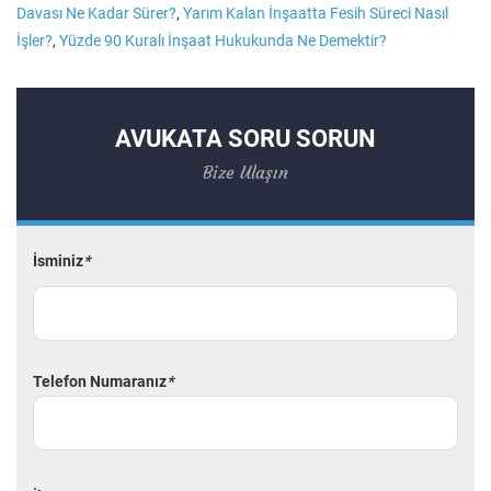
Davası Ne Kadar Sürer?
,
Yarım Kalan İnşaatta Fesih Süreci Nasıl
İşler?
,
Yüzde 90 Kuralı İnşaat Hukukunda Ne Demektir?
AVUKATA SORU SORUN
Bize Ulaşın
İsminiz
*
Telefon Numaranız
*