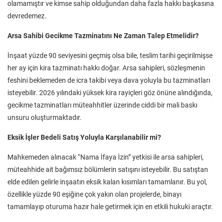
olamamıştır ve kimse sahip olduğundan daha fazla hakkı başkasına
devredemez.
Arsa Sahibi Gecikme Tazminatını Ne Zaman Talep Etmelidir?
İnşaat yüzde 90 seviyesini geçmiş olsa bile, teslim tarihi geçirilmişse
her ay için kira tazminatı hakkı doğar. Arsa sahipleri, sözleşmenin
feshini beklemeden de icra takibi veya dava yoluyla bu tazminatları
isteyebilir. 2026 yılındaki yüksek kira rayiçleri göz önüne alındığında,
gecikme tazminatları müteahhitler üzerinde ciddi bir mali baskı
unsuru oluşturmaktadır.
Eksik İşler Bedeli Satış Yoluyla Karşılanabilir mi?
Mahkemeden alınacak “Nama İfaya İzin” yetkisi ile arsa sahipleri,
müteahhide ait bağımsız bölümlerin satışını isteyebilir. Bu satıştan
elde edilen gelirle inşaatın eksik kalan kısımları tamamlanır. Bu yol,
özellikle yüzde 90 eşiğine çok yakın olan projelerde, binayı
tamamlayıp oturuma hazır hale getirmek için en etkili hukuki araçtır.