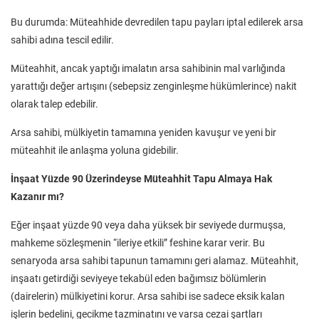
Bu durumda: Müteahhide devredilen tapu payları iptal edilerek arsa
sahibi adına tescil edilir.
Müteahhit, ancak yaptığı imalatın arsa sahibinin mal varlığında
yarattığı değer artışını (sebepsiz zenginleşme hükümlerince) nakit
olarak talep edebilir.
Arsa sahibi, mülkiyetin tamamına yeniden kavuşur ve yeni bir
müteahhit ile anlaşma yoluna gidebilir.
İnşaat Yüzde 90 Üzerindeyse Müteahhit Tapu Almaya Hak
Kazanır mı?
Eğer inşaat yüzde 90 veya daha yüksek bir seviyede durmuşsa,
mahkeme sözleşmenin “ileriye etkili” feshine karar verir. Bu
senaryoda arsa sahibi tapunun tamamını geri alamaz. Müteahhit,
inşaatı getirdiği seviyeye tekabül eden bağımsız bölümlerin
(dairelerin) mülkiyetini korur. Arsa sahibi ise sadece eksik kalan
işlerin bedelini, gecikme tazminatını ve varsa cezai şartları