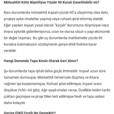
Müteahhit Kötü Niyetliyse Yüzde 90 Kuralı Esnetilebilir mi?
Bazı durumlarda müteahhit inşaatı yüzde 90’a ulaştırmış olsa dahi,
projeye aykırı imalatlar yapmış veya ruhsatı iptal ettirmiş olabilir.
Eğer yapılan inşaat yasal olarak “kaçak” durumuna düşmüşse veya
imara aykırılık giderilemiyorsa, oran ne olursa olsun o yapı ekonomik
bir değer taşımaz. Bu gibi uç durumlarda mahkemeler yüzde 90
kuralına bakmaksızın sözleşmenin geriye etkili feshine karar
verebilir.
Hangi Durumda Tapu Kesin Olarak Geri Alınır?
Şu durumlarda tapu iptali daha güçlü ihtimaldir: İnşaat uzun süre
tamamen durmuşsa, Müteahhit temerrüde düşmüş ve ihtara
rağmen işe başlamamışsa, Ruhsat iptal edilmişse, İnşaat oranı
düşükse (%50–60 gibi), Ağır ayıplı imalat varsa, Özellikle teslim tarihi
çoktan geçmişse ve proje fiilen terk edilmişse fesih ve tapu iadesi
daha kolaydır.
Geriye Etkili Fesih Ne Demektir?