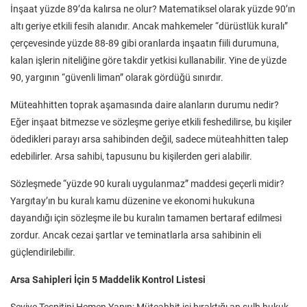
İnşaat yüzde 89’da kalırsa ne olur? Matematiksel olarak yüzde 90’ın
altı geriye etkili fesih alanıdır. Ancak mahkemeler “dürüstlük kuralı”
çerçevesinde yüzde 88-89 gibi oranlarda inşaatın fiili durumuna,
kalan işlerin niteliğine göre takdir yetkisi kullanabilir. Yine de yüzde
90, yargının “güvenli liman” olarak gördüğü sınırdır.
Müteahhitten toprak aşamasında daire alanların durumu nedir?
Eğer inşaat bitmezse ve sözleşme geriye etkili feshedilirse, bu kişiler
ödedikleri parayı arsa sahibinden değil, sadece müteahhitten talep
edebilirler. Arsa sahibi, tapusunu bu kişilerden geri alabilir.
Sözleşmede “yüzde 90 kuralı uygulanmaz” maddesi geçerli midir?
Yargıtay’ın bu kuralı kamu düzenine ve ekonomi hukukuna
dayandığı için sözleşme ile bu kuralın tamamen bertaraf edilmesi
zordur. Ancak cezai şartlar ve teminatlarla arsa sahibinin eli
güçlendirilebilir.
Arsa Sahipleri İçin 5 Maddelik Kontrol Listesi
Seviye Tespitini Hemen Yapın: Müteahhit işi bıraktığı an sulh hukuk