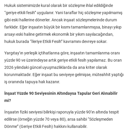
Hukuk sistemimizde kural olarak bir sözleşme ihlal edildiğinde
“geriye etkili fesih” uygulanır. Yani taraflar hiç sözleşme yapılmamış
gibi eski hallerine dönerler. Ancak inşaat sözleşmelerinde durum
farklıdır. Eğer inşaatın büyük bir kısmı tamamlanmışsa, binayı yıkıp
arsayı eski haline getirmek ekonomik bir yıkım sayılacağından,
hukuk burada “İleriye Etkili Fesih” kavramını devreye sokar.
Yargıtay’ın yerleşik içtihatlarına göre, inşaatın tamamlanma oranı
yüzde 90 ve üzerindeyse artık geriye etkili fesih yapılamaz. Bu oran
2026 yılındaki güncel uyuşmazlıklarda da ana kriter olarak
korunmaktadır. Eğer inşaat bu seviyeye gelmişse, müteahhit yaptığı
iş oranında tapuya hak kazanır.
İnşaat Yüzde 90 Seviyesinin Altındaysa Tapular Geri Alınabilir
mi?
İnşaatın fiziki seviyesi bilirkişi raporuyla yüzde 90’ın altında tespit
edilirse (örneğin yüzde 70 veya 80), arsa sahibi “Sözleşmeden
Dönme” (Geriye Etkili Fesih) hakkını kullanabilir.