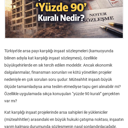
Türkiye’de arsa payı karşılığı inşaat sözleşmeleri (kamuoyunda
bilinen adıyla kat karşılığı inşaat sözleşmesi), özellikle
büyükşehirlerde en sık tercih edilen modeldir. Ancak ekonomik
dalgalanmalar, finansman sorunları ve kötü yönetilen projeler
nedeniyle en çok sorulan soru şudur: Müteahhit inşaatı büyük
ölçüde tamamladıysa ama teslim etmediyse tapu geri alınabilir mi?
Özellikle uygulamada sıkça konuşulan “yüzde 90 kuralı” gerçekten
var mı?
Kat karşılığı inşaat projelerinde arsa sahipleri ile yükleniciler
(müteahhitler) arasındaki en büyük hukuki çatışma noktası, inşaatın
yarım kalması durumunda sözleşmenin nasıl sonlandırılacağıdır.