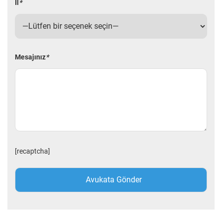
İl
*
Mesajınız
*
[recaptcha]