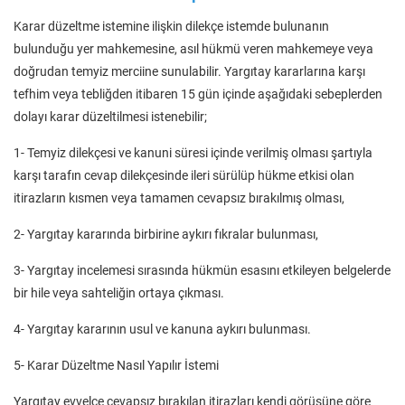
Karar düzeltme istemine ilişkin dilekçe istemde bulunanın
bulunduğu yer mahkemesine, asıl hükmü veren mahkemeye veya
doğrudan temyiz merciine sunulabilir. Yargıtay kararlarına karşı
tefhim veya tebliğden itibaren 15 gün içinde aşağıdaki sebeplerden
dolayı karar düzeltilmesi istenebilir;
1- Temyiz dilekçesi ve kanuni süresi içinde verilmiş olması şartıyla
karşı tarafın cevap dilekçesinde ileri sürülüp hükme etkisi olan
itirazların kısmen veya tamamen cevapsız bırakılmış olması,
2- Yargıtay kararında birbirine aykırı fıkralar bulunması,
3- Yargıtay incelemesi sırasında hükmün esasını etkileyen belgelerde
bir hile veya sahteliğin ortaya çıkması.
4- Yargıtay kararının usul ve kanuna aykırı bulunması.
5- Karar Düzeltme Nasıl Yapılır İstemi
Yargıtay evvelce cevapsız bırakılan itirazları kendi görüşüne göre