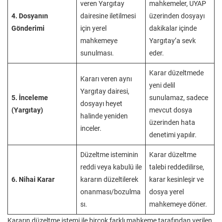
veren Yargıtay
mahkemeler, UYAP
4. Dosyanın
dairesine iletilmesi
üzerinden dosyayı
Gönderimi
için yerel
dakikalar içinde
mahkemeye
Yargıtay’a sevk
sunulması.
eder.
Karar düzeltmede
Kararı veren aynı
yeni delil
Yargıtay dairesi,
5. İnceleme
sunulamaz, sadece
dosyayı heyet
(Yargıtay)
mevcut dosya
halinde yeniden
üzerinden hata
inceler.
denetimi yapılır.
Düzeltme isteminin
Karar düzeltme
reddi veya kabulü ile
talebi reddedilirse,
6. Nihai Karar
kararın düzeltilerek
karar kesinleşir ve
onanması/bozulma
dosya yerel
sı.
mahkemeye döner.
Kararın düzeltme istemi ile birçok farklı mahkeme tarafından verilen