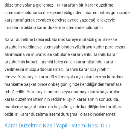
düzeltme yoluna gidilemez. İki taraftan biri karar düzeltme
isteminde bulunursa dilekçenin tebliğinden itibaren onbeş gün içinde
karşı taraf gerek cevaben gerekse ayrıca yazacağı dilekçeyle
itirazlarını bildirip karar düzeltme isteminde bulunabilir.
Karar düzeltme talebi esbabı mezkureye mutabık görülmezse
arzuhalin reddine ve istem sahibinden yüz liraya kadar para cezası
alınmasına ve muvafık ise kabulüne karar verilir. Tashihi karar
arzuhalinin kabulü, tashihi talep edilen karar hilafında karar
verilmesini mucip addolunamaz. Tashihi karar icrayı tehir
etmez. Yargıtay’ın karar düzeltme yolu açık olan bozma kararları,
mahkeme başkatibince onbeş gün içinde kendiliğinden taraflara
tebliğ edilir. Yargıtay’ın onama veya onamaya karşı başvurulan
karar düzeltme isteminin reddine ilişkin kararlarının sonucu da,
mahkeme başkatibince on beş gün içinde kendiliğinden taraflara
bildirilir. Karar düzeltme istemi duruşmalı olarak incelenemez.
Karar Düzeltme Nasıl Yapılır İstemi Nasıl Olur