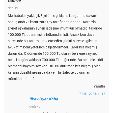
Gamze
dedi ki:
Merhabalar, yaklaşık 3 yıl önce çekişmeli boşanma davam
sonuçlandı ve karar Yargıtay tarafından onandı. Kararda
ziynet eşyalarının aynen iadesine, mümkün olmadığı takdirde
100.000 TL ödenmesine hükmedilmişti. Ancak ben dava
sürecinde bu karara itiraz etmedim çünkü süreçle ilgilenen
avukatım beni yeterince bilgilendirmedi. Karar kesinleşmiş
durumda. O dönemde 100.000 TL olarak belirlenen ziynet
bedeli bugün yaklaşık 700.000 TL değerinde. Bu nedenle ciddi
bir maddi kaybım söz konusu. Bu durumda kesinleşmiş olan
kararın düzeltilmesini ya da yeni bir talepte bulunmam
mümkün müdür?
Yanıtla
7 Eylül 2025, 11:12
İlkay Uyar Kaba
dedi ki: