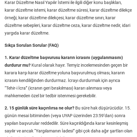
Karar Düzeltme Nasıl Yapılır İstemi ile ilgili diğer konu başlıkları,
karar düzeltme istemi, karar düzeltme süresi, karar düzeltme dilekçe
örneği, karar düzeltme dilekçesi, karar düzeltme sınırı, karar
düzeltme sebepleri, karar düzeltme ceza, karar düzeltme nedir, idari
yargıda karar düzeltme.
Sıkça Sorulan Sorular (FAQ)
1. Karar düzeltme başvurusu kararın icrasını (uygulanmasını)
durdurur mu?
Kural olarak hayır. Temyiz incelemesinden geçen bir
karara karşı karar düzeltme yoluna başvurulmuş olması, kararın
icrasını kendiliğinden durdurmaz. İcrayı durdurmak için ayrıca
“Tehir-i İcra” (icranın geri bırakılması) kararı alınması veya
mahkemeden özel bir tedbir istenmesi gerekebilir.
2. 15 günlük süre kaçırılırsa ne olur?
Bu süre hak düşürücüdür. 15.
günün mesai bitiminden (veya UYAP üzerinden 23:59’dan) sonra
yapılan başvurular reddedilir. Süre kaçırıldığında karar kesinleşmiş
sayılır ve ancak “Yargılamanın İadesi” gibi çok daha ağır şartları olan