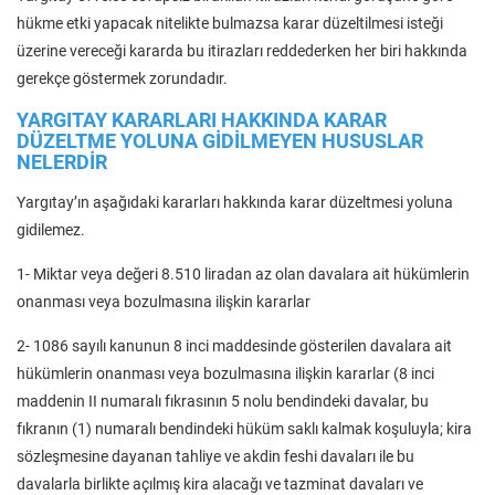
hükme etki yapacak nitelikte bulmazsa karar düzeltilmesi isteği
üzerine vereceği kararda bu itirazları reddederken her biri hakkında
gerekçe göstermek zorundadır.
YARGITAY KARARLARI HAKKINDA KARAR
DÜZELTME YOLUNA GİDİLMEYEN HUSUSLAR
NELERDİR
Yargıtay’ın aşağıdaki kararları hakkında karar düzeltmesi yoluna
gidilemez.
1- Miktar veya değeri 8.510 liradan az olan davalara ait hükümlerin
onanması veya bozulmasına ilişkin kararlar
2- 1086 sayılı kanunun 8 inci maddesinde gösterilen davalara ait
hükümlerin onanması veya bozulmasına ilişkin kararlar (8 inci
maddenin II numaralı fıkrasının 5 nolu bendindeki davalar, bu
fıkranın (1) numaralı bendindeki hüküm saklı kalmak koşuluyla; kira
sözleşmesine dayanan tahliye ve akdin feshi davaları ile bu
davalarla birlikte açılmış kira alacağı ve tazminat davaları ve