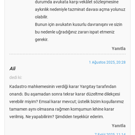
durumda avukata karşı vekâlet sözleşmesine
aykırılık nedeniyle tazminat davası açma yolunuz
olabilir.
Bunun için avukatın kusurlu davranışını ve sizin
bu nedenle uğradığınız zararı ispat etmeniz
gerekir.
Yanıtla
1 Ağustos 2025, 20:28
Ali
dedi ki:
Kadastro mahkemesinin verdiği karar Yargıtay tarafından
onandı. Bu aşamadan sonra tekrar karar düzeltme dilekçesi
verebilir miyim? Emsal karar mevcut; üstelik bizim koşullarımız
tamamen aynı olmasına rağmen komşumun lehine karar
verilmiş. Ne yapabilirim? Şimdiden teşekkür ederim.
Yanıtla
7 Eylül 2025, 11:14