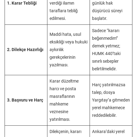
1. Karar Tebliği
verdiği ilamın
günlük hak
taraflara tebliğ
düşürücü süreyi
edilmesi.
başlatır.
Sadece “kararı
Maddi hata, usul
beğenmedim”
eksikliği veya hukuki
demek yetmez;
2. Dilekçe Hazırlığı
aykırılık
HUMK 440’taki
gerekçelerinin
sınırlı sebepler
yazılması.
belirtilmelidir.
Karar düzeltme
Harç yatırılmazsa
harcı ve posta
talep, dosya
masraflarının
3. Başvuru ve Harç
Yargıtay’a gitmeden
mahkeme
yerel mahkemece
veznesine
reddedilebilir.
yatırılması.
Dilekçenin, kararı
Ankara’daki yerel