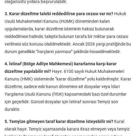
olağanüstü yollara başvurulabilir.
3. Karar düzeltme talebi reddedilirse para cezası var mı?
Hukuk
Usulü Muhakemeleri Kanunu (HUMK) döneminden kalan
uygulamalarda, karar düzeltme isteminin haksız bulunarak
reddedilmesi halinde, talepte bulunan tarafa bir miktar para cezası
verilmesi söz konusu olabilmektedir. Ancak 2026 yargı pratiğinde bu
durum genellikle “harçların yanması” şeklinde hissedilmektedir.
4. İstinaf (Bölge Adliye Mahkemesi) kararlarına karşı karar
düzeltme yapılabilir mi?
Hayır. 6100 sayılı Hukuk Muhakemeleri
Kanunu (HMK) sisteminde “karar düzeltme” yolu kaldırılmıştır. Karar
düzeltme, sadece eski kanun dönemine ait dosyalar veya İdari
Yargılama Usulü Kanunu (İYUK) kapsamındaki bazı özel durumlar
için geçerlidir. Güncel dosyalar için İstinaf sonrası Temyiz son
duraktır.
5. Temyize gitmeyen taraf karar düzeltme isteyebilir mi?
Kural
olarak hayır. Temyiz aşamasında karara itiraz etmeyen veya temyiz